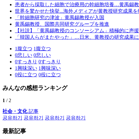
患者から採取した細胞で治療用の幹細胞培養…黄禹錫教
世界を驚かせた快挙...海外メディアが黄教授研究成果
「幹細胞研究の津波」黄禹錫教授が入国
黄禹錫教授、国際共同研究グループを推進
【社説】「黄禹錫教授のコンソーシアム」積極的に声援
「韓国人らがまたやった」…日米、黄教授の研究成果に
1
腹立つ
1
腹立つ
0
悲しい
0
悲しい
0
すっきり
0
すっきり
1
興味深い
1
興味深い
0
役に立つ
0
役に立つ
みんなの感想ランキング
1
/ 2
社会・文化
記事
공유하기
공유하기
공유하기
공유하기
最新記事