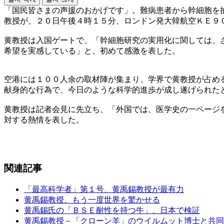
「国民皆さまの声援のおかげです」。難病患者から幹細胞を
教授が、２０日午後４時１５分、ロンドン発大韓航空ＫＥ９
黄教授は入国ゲートで、「幹細胞研究の実用化に関しては、
希望を実感している」と、初めて感激を表した。
空港には１００人余の取材陣が集まり、学界で黄教授が占め
献身的な行為で、今日のような科学的進歩が成し遂げられた
黄教授は記者会見に先立ち、「外国では、医学史の一ページを
対する熱情を表した。
関連記事
「最高科学者」第１号、黄禹錫教授が最有力
黄禹錫教授、もう一度世界を驚かせる
黄禹錫氏の「ＢＳＥ耐性を持つ牛」、日本で検証
黄禹錫教授－「クローン羊」のウイルムット博士と共同