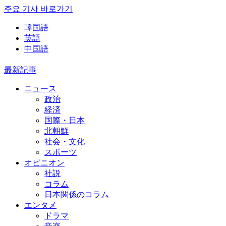
주요 기사 바로가기
韓国語
英語
中国語
最新記事
ニュース
政治
経済
国際・日本
北朝鮮
社会・文化
スポーツ
オピニオン
社説
コラム
日本関係のコラム
エンタメ
ドラマ