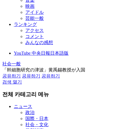
音楽
映画
アイドル
芸能一般
ランキング
アクセス
コメント
みんなの感想
YouTube 中央日報日本語版
社会一般
「幹細胞研究の津波」黄禹錫教授が入国
공유하기
공유하기
공유하기
검색 열기
전체 카테고리 메뉴
ニュース
政治
国際・日本
社会・文化