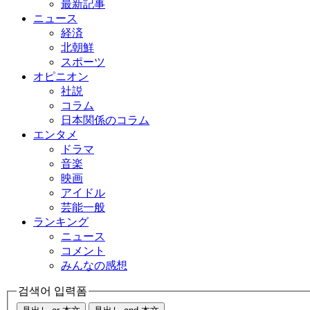
最新記事
ニュース
経済
北朝鮮
スポーツ
オピニオン
社説
コラム
日本関係のコラム
エンタメ
ドラマ
音楽
映画
アイドル
芸能一般
ランキング
ニュース
コメント
みんなの感想
검색어 입력폼