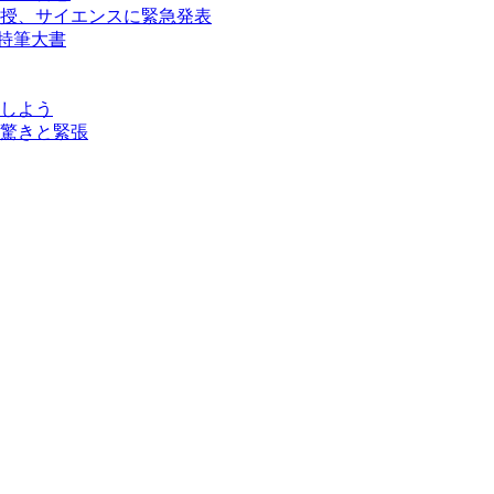
授、サイエンスに緊急発表
を特筆大書
しよう
驚きと緊張