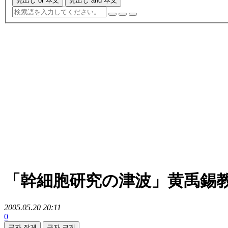
見出し or 本文
見出し and 本文
「幹細胞研究の津波」黄禹錫
2005.05.20 20:11
0
글자 작게
글자 크게