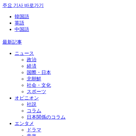
주요 기사 바로가기
韓国語
英語
中国語
最新記事
ニュース
政治
経済
国際・日本
北朝鮮
社会・文化
スポーツ
オピニオン
社説
コラム
日本関係のコラム
エンタメ
ドラマ