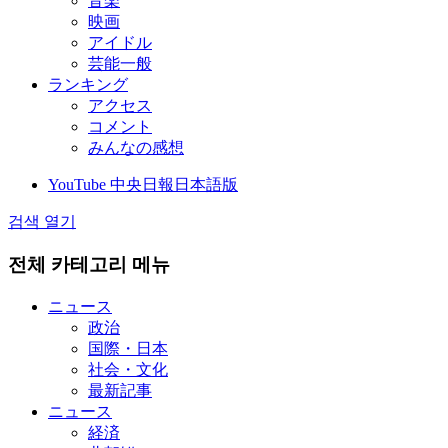
音楽
映画
アイドル
芸能一般
ランキング
アクセス
コメント
みんなの感想
YouTube 中央日報日本語版
검색 열기
전체 카테고리 메뉴
ニュース
政治
国際・日本
社会・文化
最新記事
ニュース
経済