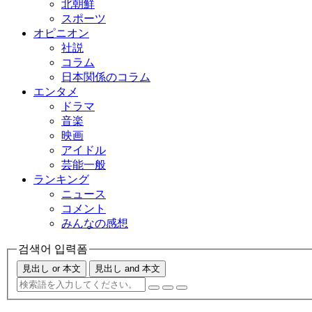
北朝鮮
スポーツ
オピニオン
社説
コラム
日本関係のコラム
エンタメ
ドラマ
音楽
映画
アイドル
芸能一般
ランキング
ニュース
コメント
みんなの感想
검색어 입력폼
見出し or 本文
見出し and 本文