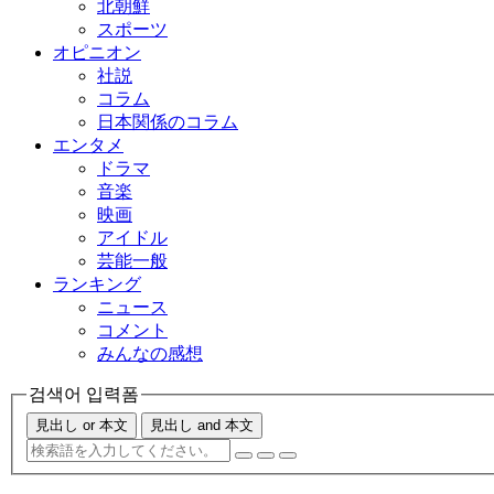
北朝鮮
スポーツ
オピニオン
社説
コラム
日本関係のコラム
エンタメ
ドラマ
音楽
映画
アイドル
芸能一般
ランキング
ニュース
コメント
みんなの感想
검색어 입력폼
見出し or 本文
見出し and 本文