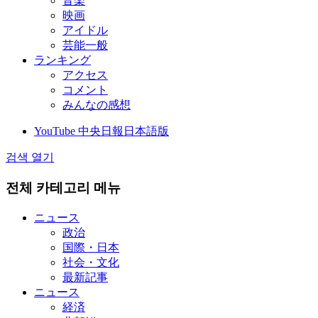
音楽
映画
アイドル
芸能一般
ランキング
アクセス
コメント
みんなの感想
YouTube 中央日報日本語版
검색 열기
전체 카테고리 메뉴
ニュース
政治
国際・日本
社会・文化
最新記事
ニュース
経済