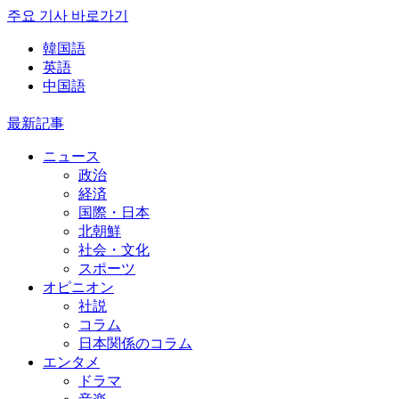
주요 기사 바로가기
韓国語
英語
中国語
最新記事
ニュース
政治
経済
国際・日本
北朝鮮
社会・文化
スポーツ
オピニオン
社説
コラム
日本関係のコラム
エンタメ
ドラマ