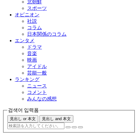
北朝鮮
スポーツ
オピニオン
社説
コラム
日本関係のコラム
エンタメ
ドラマ
音楽
映画
アイドル
芸能一般
ランキング
ニュース
コメント
みんなの感想
검색어 입력폼
見出し or 本文
見出し and 本文