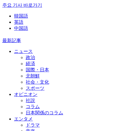
주요 기사 바로가기
韓国語
英語
中国語
最新記事
ニュース
政治
経済
国際・日本
北朝鮮
社会・文化
スポーツ
オピニオン
社説
コラム
日本関係のコラム
エンタメ
ドラマ