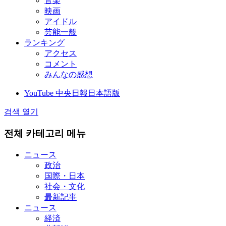
音楽
映画
アイドル
芸能一般
ランキング
アクセス
コメント
みんなの感想
YouTube 中央日報日本語版
검색 열기
전체 카테고리 메뉴
ニュース
政治
国際・日本
社会・文化
最新記事
ニュース
経済