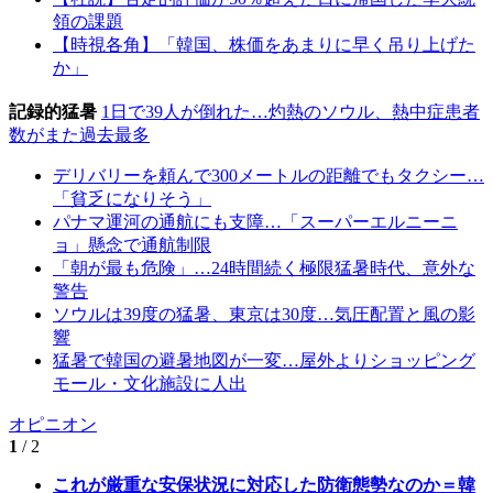
領の課題
【時視各角】「韓国、株価をあまりに早く吊り上げた
か」
記録的猛暑
1日で39人が倒れた…灼熱のソウル、熱中症患者
数がまた過去最多
デリバリーを頼んで300メートルの距離でもタクシー…
「貧乏になりそう」
パナマ運河の通航にも支障…「スーパーエルニーニ
ョ」懸念で通航制限
「朝が最も危険」…24時間続く極限猛暑時代、意外な
警告
ソウルは39度の猛暑、東京は30度…気圧配置と風の影
響
猛暑で韓国の避暑地図が一変…屋外よりショッピング
モール・文化施設に人出
オピニオン
1
/ 2
これが厳重な安保状況に対応した防衛態勢なのか＝韓