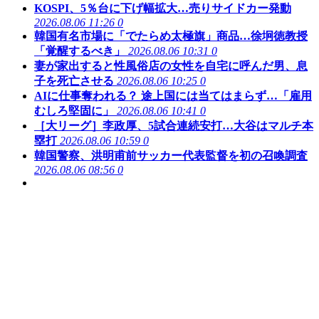
KOSPI、5％台に下げ幅拡大…売りサイドカー発動
2026.08.06 11:26
0
韓国有名市場に「でたらめ太極旗」商品…徐坰徳教授
「覚醒するべき」
2026.08.06 10:31
0
妻が家出すると性風俗店の女性を自宅に呼んだ男、息
子を死亡させる
2026.08.06 10:25
0
AIに仕事奪われる？ 途上国には当てはまらず…「雇用
むしろ堅固に」
2026.08.06 10:41
0
［大リーグ］李政厚、5試合連続安打…大谷はマルチ本
塁打
2026.08.06 10:59
0
韓国警察、洪明甫前サッカー代表監督を初の召喚調査
2026.08.06 08:56
0