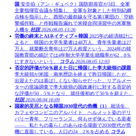
国
安圭伯（アン・ギュベク）国防部長官が3日、全軍
主要指揮官会議を招集し、全軍を対象とした特別紀綱
点検を指示した。西部の最前線を守る第1軍団の「空砲
警戒作戦」と作戦報告漏れで米韓合同演習中の米軍無
人機を
社説
2026.08.05 13:26
労働の終末とAIネイティブ＝韓国
2025年の経済統計に
よると、韓国の大卒失業者は48万人、青年失業者は27
万人、就業断念青年は27万人程度という。2024年の韓
国教育部の統計では4年制大学卒業生就職率が62．8％
にすぎないという。
コラム
2026.08.05 12:03
否定的評価が50％超えた日に帰国した李大統領の課題
李大統領が米国・南米歴訪を終えて昨日帰国したが、
出迎えたのは喜ばしくない知らせだった。リアルメー
ターの世論調査で李大統領の国政遂行に対する否定的
な評価が50．5％となり、就任後初めて50％を超えた。
社説
2026.08.04 16:09
国家的災厄となる韓国2030世代の危機（1）
就活生、
カフェやコンビニのアルバイト、ヘルメット姿のデリ
バリー青年、フリーランス、何もせず休んでいる若者
――。私たちの暮らしのあらゆる場面で2030世代が危
機に直面している。人口の24．2％を占める
コラム