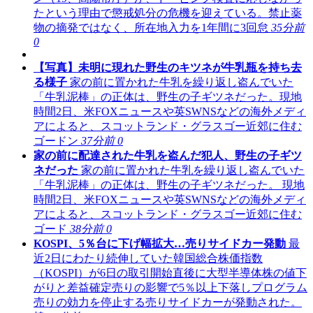
たという理由で懲戒処分の危機を迎えている。禁止薬
物の摘発ではなく、所在地入力を1年間に3回怠
35分前
0
【写真】未明に現れた野生のキツネが牛乳瓶を持ち去
る様子
家の前に置かれた牛乳を繰り返し盗んでいた
「牛乳泥棒」の正体は、野生の子ギツネだった。現地
時間2日、米FOXニュースや英SWNSなどの海外メディ
アによると、スコットランド・グラスゴー近郊に住む
ゴードン
37分前
0
家の前に配達された牛乳を盗んだ犯人、野生の子ギツ
ネだった
家の前に置かれた牛乳を繰り返し盗んでいた
「牛乳泥棒」の正体は、野生の子ギツネだった。 現地
時間2日、米FOXニュースや英SWNSなどの海外メディ
アによると、スコットランド・グラスゴー近郊に住む
ゴード
38分前
0
KOSPI、5％台に下げ幅拡大…売りサイドカー発動
最
近2日にわたり続伸していた韓国総合株価指数
（KOSPI）が6日の取引開始直後に大型半導体株の値下
がりと差益確定売りの影響で5％以上下落しプログラム
売りの効力を停止する売りサイドカーが発動された。