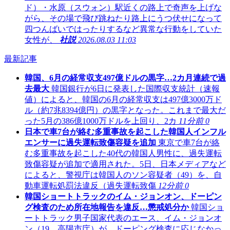
ド）・水原（スウォン）駅近くの路上で奇声を上げな
がら、その場で飛び跳ねたり路上にうつ伏せになって
四つんばいではったりするなど異常な行動をしていた
女性が、
社説
2026.08.03 11:03
最新記事
韓国、6月の経常収支497億ドルの黒字…2カ月連続で過
去最大
韓国銀行が6日に発表した国際収支統計（速報
値）によると、韓国の6月の経常収支は497億3000万ド
ル（約7兆8394億円）の黒字となった。これまで最大だ
った5月の386億1000万ドルを上回り、2カ
11分前
0
日本で車7台が絡む多重事故を起こした韓国人インフル
エンサーに過失運転致傷容疑を追加
東京で車7台が絡
む多重事故を起こした40代の韓国人男性に、過失運転
致傷容疑が追加で適用された。5日、日本メディアなど
によると、警視庁は韓国人のソン容疑者（49）を、自
動車運転処罰法違反（過失運転致傷
12分前
0
韓国ショートトラックのイム・ジョンオン、ドーピン
グ検査のため所在地報告を違反…懲戒処分か
韓国ショ
ートトラック男子国家代表のエース、イム・ジョンオ
ン（19、高陽市庁）が、ドーピング検査に応じなかっ