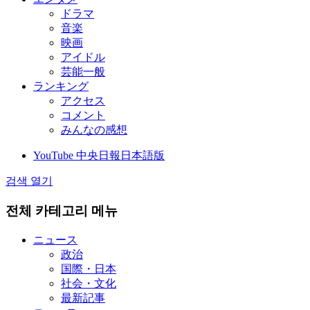
ドラマ
音楽
映画
アイドル
芸能一般
ランキング
アクセス
コメント
みんなの感想
YouTube 中央日報日本語版
검색 열기
전체 카테고리 메뉴
ニュース
政治
国際・日本
社会・文化
最新記事