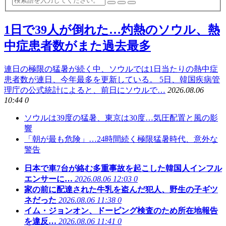
1日で39人が倒れた…灼熱のソウル、熱
中症患者数がまた過去最多
連日の極限の猛暑が続く中、ソウルでは1日当たりの熱中症
患者数が連日、今年最多を更新している。 5日、韓国疾病管
理庁の公式統計によると、前日にソウルで…
2026.08.06
10:44
0
ソウルは39度の猛暑、東京は30度…気圧配置と風の影
響
「朝が最も危険」…24時間続く極限猛暑時代、意外な
警告
日本で車7台が絡む多重事故を起こした韓国人インフル
エンサーに…
2026.08.06 12:03
0
家の前に配達された牛乳を盗んだ犯人、野生の子ギツ
ネだった
2026.08.06 11:38
0
イム・ジョンオン、ドーピング検査のため所在地報告
を違反…
2026.08.06 11:41
0