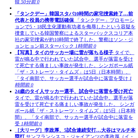
韓
50分前
0
「タンクデー」韓国スタバ10時間の家宅捜索終了…前
代表と役員の携帯電話確保
「タンクデー」プロモーシ
ョンで5・18民主化運動有功者を侮辱したという容疑を
捜査している韓国警察によるスターバックスコリア本
社の家宅捜索が約10時間で終了した。警察はソン・ジ
ョンヒョン前スターバック
1時間前
0
【写真】タイのサッカー場に雷が落ちる様子
タイで、
雷が鳴る中で行われていた試合中、選手が落雷を受け
て死亡する痛ましい事故が発生した。シンガポール紙
「ザ・ストレーツ・タイムズ」は5日（日本時間）、
「タイ南部で、サッカー選手が試合中に落雷を受け
1
時間前
0
24歳のタイ人サッカー選手、試合中に落雷を受け死亡
タイで、雷が鳴る中で行われていた試合中、選手が落
雷を受けて死亡する痛ましい事故が発生した。 シンガ
ポール紙「ザ・ストレーツ・タイムズ」は5日（日本時
間）、「タイ南部で、サッカー選手が試合中に落雷を
受
1時間前
0
［大リーグ］李政厚、5試合連続安打…大谷はマルチ本
塁打
サンフランシスコ・ジャイアンツの李政厚（イ・