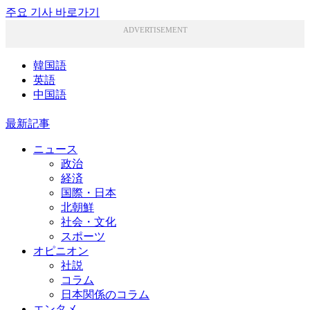
주요 기사 바로가기
ADVERTISEMENT
韓国語
英語
中国語
最新記事
ニュース
政治
経済
国際・日本
北朝鮮
社会・文化
スポーツ
オピニオン
社説
コラム
日本関係のコラム
エンタメ