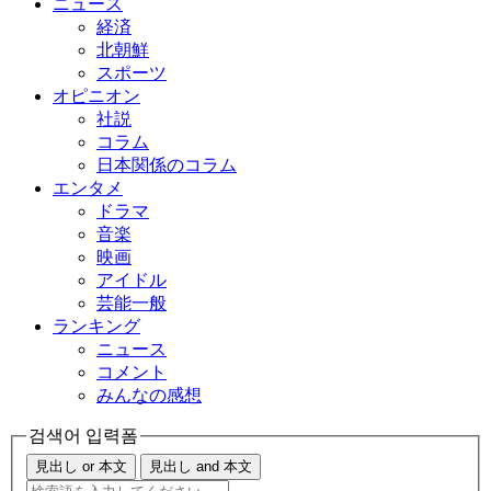
ニュース
経済
北朝鮮
スポーツ
オピニオン
社説
コラム
日本関係のコラム
エンタメ
ドラマ
音楽
映画
アイドル
芸能一般
ランキング
ニュース
コメント
みんなの感想
검색어 입력폼
見出し or 本文
見出し and 本文