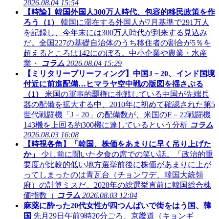
2026.08.04 15:54
【時論】韓国外国人300万人時代、包容的移民政策を作
ろう（1）
韓国に滞在する外国人が7月基準で291万人
を記録し、今年末には300万人時代が到来する見込み
だ。全国227の基礎自治体のうち移住者の割合が5％を
超えるところは142にのぼる。中小企業や農業・水産
業・
コラム
2026.08.04 15:29
【ミリタリーブリーフィング】中国J－20、インド国境
付近に前進配備…ヒマラヤ空中戦の版図を揺さぶる
（1）
米国の軍事的覇権に挑戦している中国が先端兵
器の配備を拡大する中、2010年に初めて確認された第5
世代戦闘機「J－20」の配備数が、米国のF－22戦闘機
143機を上回る約300機に達しているという分析
コラム
2026.08.03 16:08
【時視各角】「韓国、株価をあまりに早く吊り上げた
か」
少し前に聞いた夕食の席での笑い話。「政治的重
要度が比較的低い地方選挙前後に株価があまりに上が
ってしまったのは青瓦台（チョンワデ、韓国大統領
府）の計算ミスだ。2028年の総選挙直前に韓国総合株
価指数（
コラム
2026.08.03 12:04
麻薬に酔った20代女性が四つんばいで街をはう国、韓
国
先月29日午前9時20分ごろ、京畿道（キョンギ