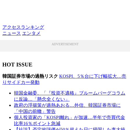
アクセスランキング
ニュース
エンタメ
ADVERTISEMENT
HOT ISSUE
韓国証券市場の過熱リスク
KOSPI、5％台に下げ幅拡大…売
りサイドカー発動
韓国金融委、「『投資不適格』ブルームバーグコラム
に反論…「懸念全くない」
政府の浮揚策が過熱あおる…外信、韓国証券市場に
「中国の前轍」警告
個人投資家の「KOSPI離れ」が加速…半年で売買代金
比率16％ポイント急減
【社説】否定的評価が50％超えた日に帰国した李大統