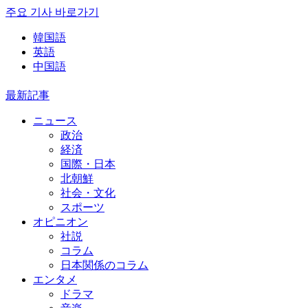
주요 기사 바로가기
韓国語
英語
中国語
最新記事
ニュース
政治
経済
国際・日本
北朝鮮
社会・文化
スポーツ
オピニオン
社説
コラム
日本関係のコラム
エンタメ
ドラマ