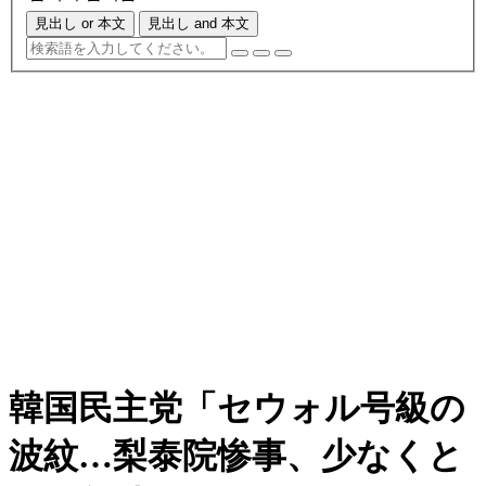
見出し or 本文
見出し and 本文
韓国民主党「セウォル号級の
波紋…梨泰院惨事、少なくと