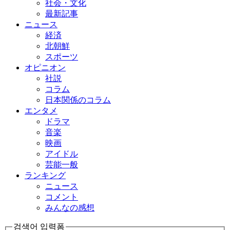
社会・文化
最新記事
ニュース
経済
北朝鮮
スポーツ
オピニオン
社説
コラム
日本関係のコラム
エンタメ
ドラマ
音楽
映画
アイドル
芸能一般
ランキング
ニュース
コメント
みんなの感想
검색어 입력폼