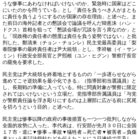
うな惨事にあわなければいけないのか、緊急時に国家はどこ
にいたのかを問うている」とし「責任を負うべき人がまとも
に責任を負うようにするのが国家の存在理由」と述べた。ま
た前日の海外記者との懇談会で論議を呼んだ韓悳洙（ハン・
ドクス）首相を狙って「懇談会場が冗談を言う席なのか」と
し「現政権の責任者の態度は責任を負う姿勢ではない」と批
判した。鄭清来（チョン・チョンレ）民主党最高委員は「梨
泰院惨事の最終責任者は尹大統領」とし、李祥敏（イ・サン
ミン）行政安全部長官と尹熙根（ユン・ヒグン）警察庁長官
の罷免を要求した。
民主党は尹大統領を終着地とするものの「一歩遅らせながら
進めてこそ逆効果を最小化できる」（指導部初当選議員）と
し、長期戦の準備に入っている。特に問責対象が警察に限定
されてはいけないという立場だ。党指導部所属議員は「与党
が警察責任論を浮き彫りにするのは上層部に広がる前に尻尾
を切ろうという目的」と述べた。
民主党は惨事以降の政府の事後措置も一つ一つ批判しながら
全面的攻勢に入った。李代表は、行安部が先月３０日に全国
１７市・道に▼惨事→事故▼犠牲者→死亡者▼被害者→負傷
者という表記法指針などを伝えたことに２日連続で言及し、