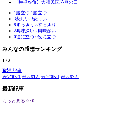
【時視各角】大韓民国恥辱の日
1
腹立つ
1
腹立つ
3
悲しい
3
悲しい
8
すっきり
8
すっきり
2
興味深い
2
興味深い
0
役に立つ
0
役に立つ
みんなの感想ランキング
1
/ 2
政治
記事
공유하기
공유하기
공유하기
공유하기
最新記事
もっと見る
0
/ 0