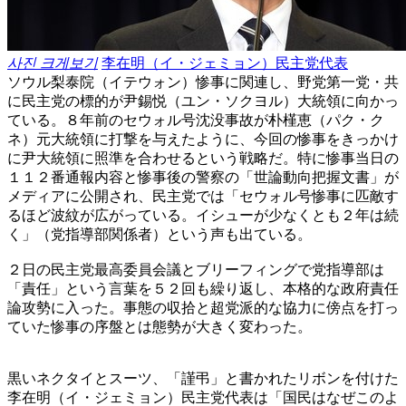
사진 크게보기
李在明（イ・ジェミョン）民主党代表
ソウル梨泰院（イテウォン）惨事に関連し、野党第一党・共
に民主党の標的が尹錫悦（ユン・ソクヨル）大統領に向かっ
ている。８年前のセウォル号沈没事故が朴槿恵（パク・ク
ネ）元大統領に打撃を与えたように、今回の惨事をきっかけ
に尹大統領に照準を合わせるという戦略だ。特に惨事当日の
１１２番通報内容と惨事後の警察の「世論動向把握文書」が
メディアに公開され、民主党では「セウォル号惨事に匹敵す
るほど波紋が広がっている。イシューが少なくとも２年は続
く」（党指導部関係者）という声も出ている。
２日の民主党最高委員会議とブリーフィングで党指導部は
「責任」という言葉を５２回も繰り返し、本格的な政府責任
論攻勢に入った。事態の収拾と超党派的な協力に傍点を打っ
ていた惨事の序盤とは態勢が大きく変わった。
黒いネクタイとスーツ、「謹弔」と書かれたリボンを付けた
李在明（イ・ジェミョン）民主党代表は「国民はなぜこのよ