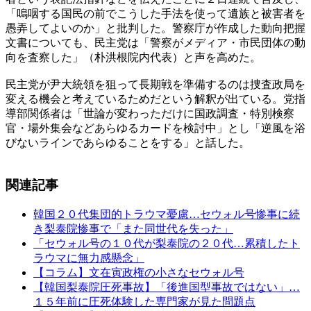
「嗚咽する国民の前でこうした手法を使って遺族と被害者を
愚弄してよいのか」と批判した。警察庁が作成した動向把握
文書についても、民主党は「警察がメディア・市民団体の動
向を査察した」（朴洪根院内代表）と声を高めた。
民主党が尹大統領を狙って長期戦を準備するのは捜査政局を
変える機会と考えているためだという解釈が出ている。党指
導部関係者は「世論が変わっただけに国政調査・特別検察
官・場外集会などあらゆるカードを検討中」とし「逆風を浴
びないラインであらゆることをする」と話した。
関連記事
韓国２０代集団的トラウマ憂慮…セウォル号惨事に続
き梨泰院惨事で「また同世代を失った」
「セウォル号の１０代が梨泰院の２０代…累積したト
ラウマに無力感懸念」
【コラム】文在寅政権の小さなセウォル号
【韓国梨泰院圧死事故】「後進国型事故ではない」…
１５年前に圧死体験した専門家が見た問題点