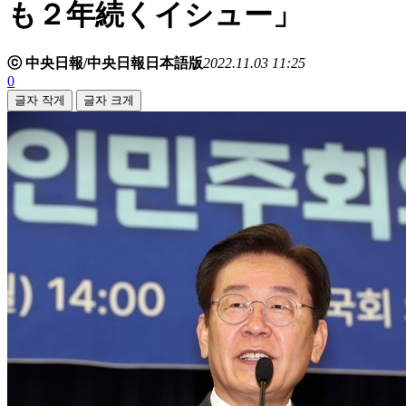
も２年続くイシュー」
ⓒ 中央日報/中央日報日本語版
2022.11.03 11:25
0
글자 작게
글자 크게