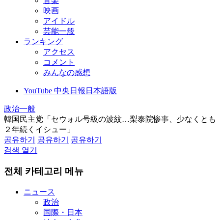
音楽
映画
アイドル
芸能一般
ランキング
アクセス
コメント
みんなの感想
YouTube 中央日報日本語版
政治一般
韓国民主党「セウォル号級の波紋…梨泰院惨事、少なくとも
２年続くイシュー」
공유하기
공유하기
공유하기
검색 열기
전체 카테고리 메뉴
ニュース
政治
国際・日本