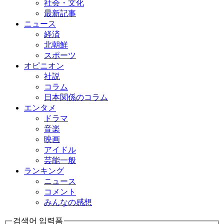
社会・文化
最新記事
ニュース
経済
北朝鮮
スポーツ
オピニオン
社説
コラム
日本関係のコラム
エンタメ
ドラマ
音楽
映画
アイドル
芸能一般
ランキング
ニュース
コメント
みんなの感想
검색어 입력폼