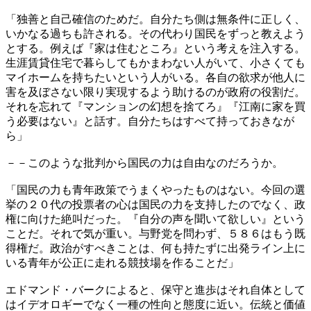
「独善と自己確信のためだ。自分たち側は無条件に正しく、
いかなる過ちも許される。その代わり国民をずっと教えよう
とする。例えば『家は住むところ』という考えを注入する。
生涯賃貸住宅で暮らしてもかまわない人がいて、小さくても
マイホームを持ちたいという人がいる。各自の欲求が他人に
害を及ぼさない限り実現するよう助けるのが政府の役割だ。
それを忘れて『マンションの幻想を捨てろ』『江南に家を買
う必要はない』と話す。自分たちはすべて持っておきなが
ら」
－－このような批判から国民の力は自由なのだろうか。
「国民の力も青年政策でうまくやったものはない。今回の選
挙の２０代の投票者の心は国民の力を支持したのでなく、政
権に向けた絶叫だった。『自分の声を聞いて欲しい』という
ことだ。それで気が重い。与野党を問わず、５８６はもう既
得権だ。政治がすべきことは、何も持たずに出発ライン上に
いる青年が公正に走れる競技場を作ることだ」
エドマンド・バークによると、保守と進歩はそれ自体として
はイデオロギーでなく一種の性向と態度に近い。伝統と価値