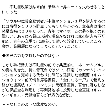
－－不動産政策は結果的に階層の上昇ルートを失わせること
になった。
「ソウル中位賃金勤労者が中位マンション１戸を購入するの
には所得を１００％貯金しても３０年かかる。文在寅政権の
発足当時は２０年だった。青年はマイホームの夢を抱くのも
難しい。あらゆる貸出規制で現金がなければ家の購入も不可
能だ。青年の立場では頑張って働いて貯金しているところ、
突然、貧困層になってしまったということだ」
◆国民の力を支持したのではない
しかし執権勢力は不動産の前では典型的な「ネロナムブル」
の姿を見せた。特に青瓦台ではソウル江南（カンナム）のマ
ンションを売却する代わりに辞任を選択した金照源（キム・
ジョウォン）前民情首席秘書官、「金になる一戸」で批判を
浴びた盧英敏（ノ・ヨンミン）元秘書室長、官舎に暮らしな
がら保証金を利用して再開発地域に投資した金宜謙（キム・
ウィギョム）元報道官らが代表的な例だ。
－－なぜこのような態度なのか。