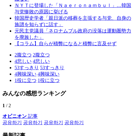
ＮＹＴに登場した「Ｎａｅｒｏｎａｍｂｕｌ」…韓国
与党惨敗の原因に挙げる
韓国歴史学者「親日派の移葬を主張する与党、自身の
族譜を知らずに話す」
元民主党議員「ネロナムブル政府の没落は運動圏勢力
を廃族した」
【コラム】自らが積弊になると積弊に言及せず
2
腹立つ
2
腹立つ
4
悲しい
4
悲しい
53
すっきり
53
すっきり
4
興味深い
4
興味深い
1
役に立つ
1
役に立つ
みんなの感想ランキング
1
/ 2
オピニオン
記事
공유하기
공유하기
공유하기
공유하기
最新記事