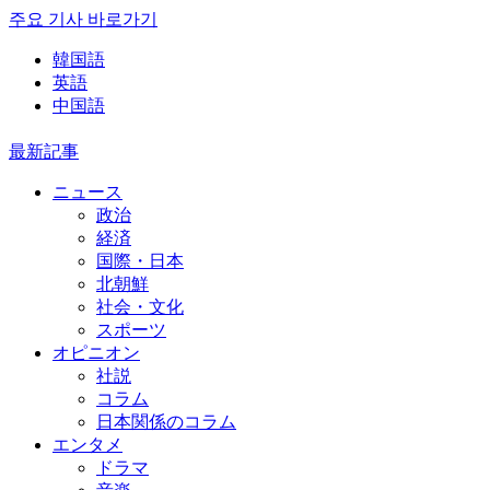
주요 기사 바로가기
韓国語
英語
中国語
最新記事
ニュース
政治
経済
国際・日本
北朝鮮
社会・文化
スポーツ
オピニオン
社説
コラム
日本関係のコラム
エンタメ
ドラマ