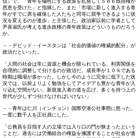
信』で、「青年を犠牲にする政策を乱発して５８６既得権が
恩恵を受けた」と指摘した。また「市場に新しく進入する青
年がすでに席を確保した人たちと同等に競争できるように状
況を変えるのが進歩」と主張した。政治家以前に学者として
尹喜淑氏が考える進歩政権の青年政策はどういうものだろう
か。
－－デビッド・イースタンは「社会的価値の権威的配分」が
政治だといった。
「人間の社会は常に資源と機会が限られている。利害関係を
合理的に調整して分けるのが政治だ。成長率が１０％である
時期は職場が多かった。しかし今のように完全に低下した状
況では、以前よりよく勉強をしてアイデアも豊かな青年が入
り込む空間がない。新規進入者の道を広げ、多くを持つ上の
世代が少しずつ分けなければいけない」
－－青年は仁川（インチョン）国際空港公社事態に怒った。
一度に数千人を正社員にした。
「公務員を目指す人の立場では入り口の門が狭まったという
ことだ。過去には労働組合の権益を擁護することが社会が進