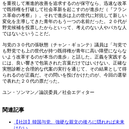
を重視して漸進的改善を追求するのが保守なら、迅速な改革
で既得権を打破して社会革新を起こすのが進歩だ（『フラン
ス革命の考察』）。それで進歩は上の世代に対抗して新しい
変化を主導してきた青年のもう一つの名前だった。２０代が
野党候補を投票したからといって、考えのない人やバカな人
ではないということだ。
与党の３０代の張耿態（チャン・ギョンテ）議員は「与党で
も野党でも上の世代が持つ既得権が青年に高い障壁にならな
いよう改革するのが本当の進歩」と話した。正義を実践する
には、良い響きで包装された言葉だけではいけない。正確な
実態診断と合理的な代案の実行を通じて、その結果として得
られるのが正義だ。その問いを投げかけたのが、今回の選挙
で表れた２０代の票だった。
ユン・ソンマン／論説委員／社会エディター
関連記事
【社説】韓国与党、強硬な親文の後ろに隠れれば未来
はない