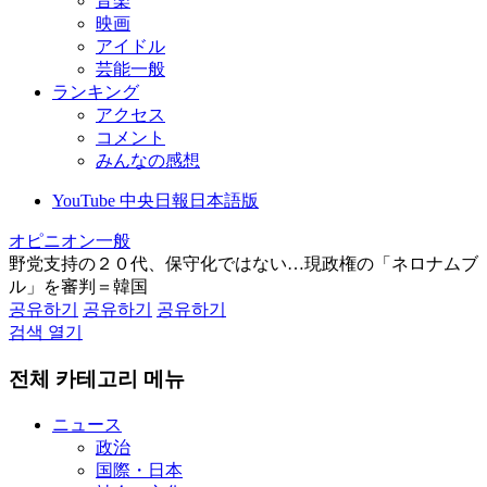
音楽
映画
アイドル
芸能一般
ランキング
アクセス
コメント
みんなの感想
YouTube 中央日報日本語版
オピニオン一般
野党支持の２０代、保守化ではない…現政権の「ネロナムブ
ル」を審判＝韓国
공유하기
공유하기
공유하기
검색 열기
전체 카테고리 메뉴
ニュース
政治
国際・日本