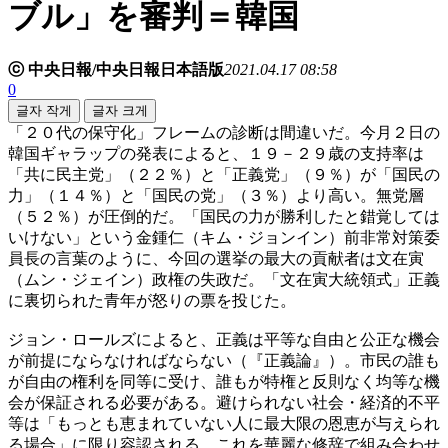
ブル」を審判＝韓国
ⓒ 中央日報/中央日報日本語版
2021.04.17 08:58
0
글자 작게
글자 크게
「２０代の保守化」フレームの診断は間違いだ。今月２日の
韓国ギャラップの発表によると、１９－２９歳の支持率は
「共に民主党」（２２％）と「正義党」（９％）が「国民の
力」（１４％）と「国民の党」（３％）より高い。無党層
（５２％）が圧倒的だ。「国民の力が勝利したと錯覚しては
いけない」という金鍾仁（キム・ジョンイン）前非常対策委
員長の言葉のように、今回の選挙の最大の貢献者は文在寅
（ムン・ジェイン）政権の失政だ。「文在寅大統領式」正義
に裏切られた青年が怒りの票を投じた。
ジョン・ロールズによると、正義は平等な自由と公正な機会
が前提にならなければならない（『正義論』）。市民の誰も
が自由の権利を同等に受け、誰もが特権と反則なく均等な機
会が保証される必要がある。避けられない社会・経済的不平
等は「もっとも恵まれていない人に最大限の恩恵が与えられ
る場合」に限り容認される。これを華麗な修辞で組み合わせ