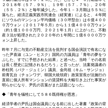
２０１８年（５７．９％）、１９年（５７．７％）、２０年
（５５．２％）と毎年減少した。今年１－３月期は５５％に
落ちた。経済正義実践市民連合（経実連）によると、４年間
にソウルのマンション平均価格（３０坪型台）は６億４００
０万ウォン（２０１７年５月）から１１億４０００万ウォン
（約１億１０００万円、２０２１年１月）に上がった。不動
産３法が処理された２０２０年の１年間に１億６０００万ウ
ォン上昇した。
昨年７月に与党の不動産立法を批判する国会演説で有名にな
った尹喜淑（ユン・ヒスク）国民の力議員は「青年の夢をつ
ぶした、すでに予想された結果」と述べた。当時「その名前
は長く歴史に記憶されるだろう」と言ったが、法案発議者の
朴柱民（パク・ジュミン）議員、金尚祖（キム・サンジョ）
前青瓦台（チョンワデ、韓国大統領府）政策室長が法施行の
直前に個人所有マンションの賃貸料を大幅引き上げた事実が
明らかになり、尹氏の言葉がまた話題になった。
◆「青年を犠牲にして５８６既得権が恩恵」
経済学者の尹氏は国会議員になる前に出した著書『政策の背