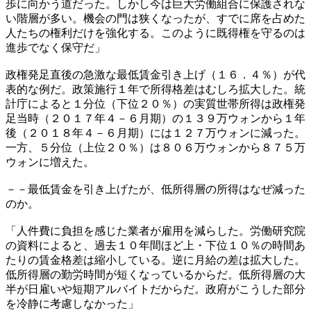
歩に向かう道だった。しかし今は巨大労働組合に保護されな
い階層が多い。機会の門は狭くなったが、すでに席を占めた
人たちの権利だけを強化する。このように既得権を守るのは
進歩でなく保守だ」
政権発足直後の急激な最低賃金引き上げ（１６．４％）が代
表的な例だ。政策施行１年で所得格差はむしろ拡大した。統
計庁によると１分位（下位２０％）の実質世帯所得は政権発
足当時（２０１７年４－６月期）の１３９万ウォンから１年
後（２０１８年４－６月期）には１２７万ウォンに減った。
一方、５分位（上位２０％）は８０６万ウォンから８７５万
ウォンに増えた。
－－最低賃金を引き上げたが、低所得層の所得はなぜ減った
のか。
「人件費に負担を感じた業者が雇用を減らした。労働研究院
の資料によると、過去１０年間ほど上・下位１０％の時間あ
たりの賃金格差は縮小している。逆に月給の差は拡大した。
低所得層の勤労時間が短くなっているからだ。低所得層の大
半が日雇いや短期アルバイトだからだ。政府がこうした部分
を冷静に考慮しなかった」