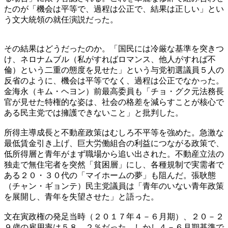
たのが「機会は平等で、過程は公正で、結果は正しい」とい
う文大統領の就任演説だった。
その結果はどうだったのか。「国民には冷厳な基準を突きつ
け、ネロナムブル（私がすればロマンス、他人がすれば不
倫）という二重の態度を見せた」という与党初選議員５人の
反省のように、機会は平等でなく、過程は公正でなかった。
金海永（キム・ヘヨン）前最高委員も「チョ・グク元法務長
官が見せた特権的な姿は、社会の格差を減らすことが核心で
ある民主党では擁護できないこと」と批判した。
所得主導成長と不動産政策はむしろ不平等を強めた。急激な
最低賃金引き上げ、巨大労働組合の利益につながる政策で、
低所得層と青年がまず職場から追い出された。不動産立法の
独走で無住宅者を突然「貧困層」にし、各種規制で実需者で
ある２０・３０代の「マイホームの夢」も阻んだ。張耿態
（チャン・ギョンテ）民主党議員は「青年のいない青年政策
を展開し、青年を失望させた」と語った。
文在寅政権の発足当時（２０１７年４－６月期）、２０－２
９歳の雇用率は５８．２％だった。しかし４－６月期基準で