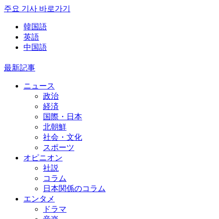
주요 기사 바로가기
韓国語
英語
中国語
最新記事
ニュース
政治
経済
国際・日本
北朝鮮
社会・文化
スポーツ
オピニオン
社説
コラム
日本関係のコラム
エンタメ
ドラマ