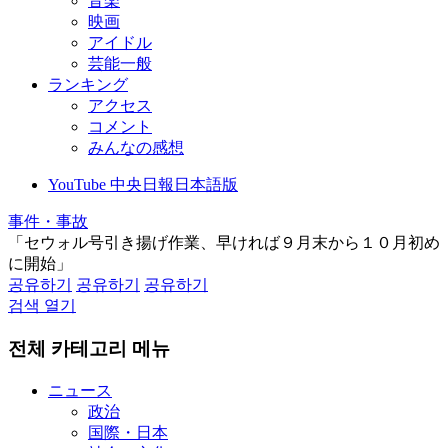
音楽
映画
アイドル
芸能一般
ランキング
アクセス
コメント
みんなの感想
YouTube 中央日報日本語版
事件・事故
「セウォル号引き揚げ作業、早ければ９月末から１０月初め
に開始」
공유하기
공유하기
공유하기
검색 열기
전체 카테고리 메뉴
ニュース
政治
国際・日本