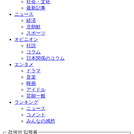
社会・文化
最新記事
ニュース
経済
北朝鮮
スポーツ
オピニオン
社説
コラム
日本関係のコラム
エンタメ
ドラマ
音楽
映画
アイドル
芸能一般
ランキング
ニュース
コメント
みんなの感想
검색어 입력폼