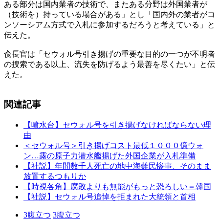
ある部分は国内業者の技術で、またある分野は外国業者が
（技術を）持っている場合がある」とし「国内外の業者がコ
ンソーシアム方式で入札に参加するだろうと考えている」と
伝えた。
兪長官は「セウォル号引き揚げの重要な目的の一つが不明者
の捜索である以上、流失を防げるよう最善を尽くたい」と伝
えた。
関連記事
【噴水台】セウォル号を引き揚げなければならない理
由
＜セウォル号＞引き揚げコスト最低１０００億ウォ
ン…露の原子力潜水艦揚げた外国企業が入札準備
【社説】年間数千人死亡の地中海難民惨事、そのまま
放置するつもりか
【時視各角】腐敗よりも無能がもっと恐ろしい＝韓国
【社説】セウォル号追悼を拒まれた大統領と首相
3
腹立つ
3
腹立つ