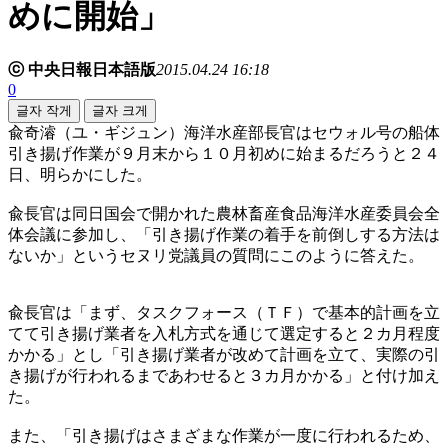
めに開始」
ⓒ 中央日報日本語版
2015.04.24 16:18
0
글자 작게
글자 크게
兪奇濬（ユ・ギジュン）海洋水産部長官はセウォル号の船体
引き揚げ作業が９月末から１０月初めに始まるだろうと２４
日、明らかにした。
兪長官は同日国会で開かれた農林畜産食品海洋水産委員会全
体会議に参加し、「引き揚げ作業の着手を前倒しする方法は
ないか」というセヌリ党議員の質問にこのように答えた。
兪長官は「まず、タスクフォース（ＴＦ）で基本的計画を立
てて引き揚げ業者を入札方式を通じて選定すると２カ月程度
かかる」とし「引き揚げ業者が改めて計画を立て、実際の引
き揚げが行われるまであわせると３カ月かかる」と付け加え
た。
また、「引き揚げはさまざまな作業が一度に行われるため、