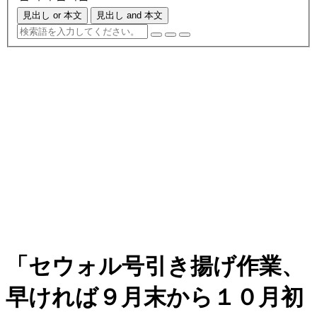
見出し or 本文
見出し and 本文
「セウォル号引き揚げ作業、
早ければ９月末から１０月初