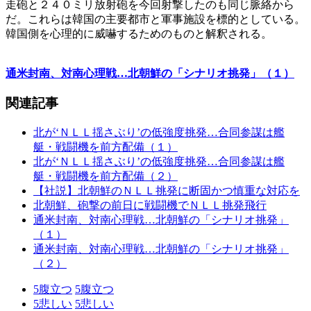
走砲と２４０ミリ放射砲を今回射撃したのも同じ脈絡から
だ。これらは韓国の主要都市と軍事施設を標的としている。
韓国側を心理的に威嚇するためのものと解釈される。
通米封南、対南心理戦…北朝鮮の「シナリオ挑発」（１）
関連記事
北が‘ＮＬＬ揺さぶり’の低強度挑発…合同参謀は艦
艇・戦闘機を前方配備（１）
北が‘ＮＬＬ揺さぶり’の低強度挑発…合同参謀は艦
艇・戦闘機を前方配備（２）
【社説】北朝鮮のＮＬＬ挑発に断固かつ慎重な対応を
北朝鮮、砲撃の前日に戦闘機でＮＬＬ挑発飛行
通米封南、対南心理戦…北朝鮮の「シナリオ挑発」
（１）
通米封南、対南心理戦…北朝鮮の「シナリオ挑発」
（２）
5
腹立つ
5
腹立つ
5
悲しい
5
悲しい