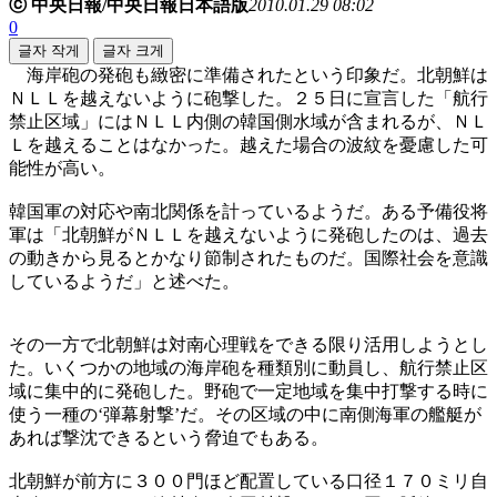
ⓒ 中央日報/中央日報日本語版
2010.01.29 08:02
0
글자 작게
글자 크게
海岸砲の発砲も緻密に準備されたという印象だ。北朝鮮は
ＮＬＬを越えないように砲撃した。２５日に宣言した「航行
禁止区域」にはＮＬＬ内側の韓国側水域が含まれるが、ＮＬ
Ｌを越えることはなかった。越えた場合の波紋を憂慮した可
能性が高い。
韓国軍の対応や南北関係を計っているようだ。ある予備役将
軍は「北朝鮮がＮＬＬを越えないように発砲したのは、過去
の動きから見るとかなり節制されたものだ。国際社会を意識
しているようだ」と述べた。
その一方で北朝鮮は対南心理戦をできる限り活用しようとし
た。いくつかの地域の海岸砲を種類別に動員し、航行禁止区
域に集中的に発砲した。野砲で一定地域を集中打撃する時に
使う一種の‘弾幕射撃’だ。その区域の中に南側海軍の艦艇が
あれば撃沈できるという脅迫でもある。
北朝鮮が前方に３００門ほど配置している口径１７０ミリ自