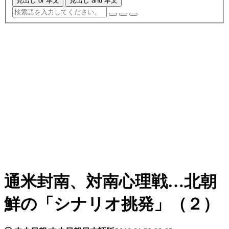
見出し or 本文
見出し and 本文
通米封南、対南心理戦…北朝
鮮の「シナリオ挑発」（２）