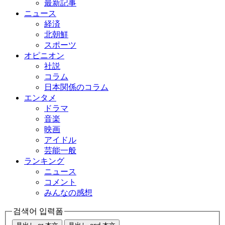
最新記事
ニュース
経済
北朝鮮
スポーツ
オピニオン
社説
コラム
日本関係のコラム
エンタメ
ドラマ
音楽
映画
アイドル
芸能一般
ランキング
ニュース
コメント
みんなの感想
검색어 입력폼