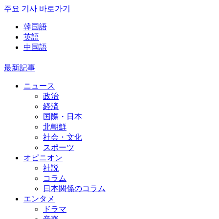
주요 기사 바로가기
韓国語
英語
中国語
最新記事
ニュース
政治
経済
国際・日本
北朝鮮
社会・文化
スポーツ
オピニオン
社説
コラム
日本関係のコラム
エンタメ
ドラマ