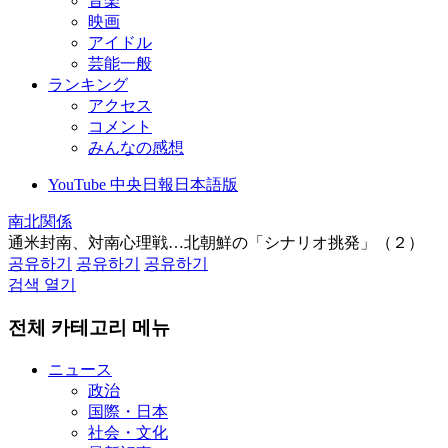
音楽
映画
アイドル
芸能一般
ランキング
アクセス
コメント
みんなの感想
YouTube 中央日報日本語版
南北関係
通米封南、対南心理戦…北朝鮮の「シナリオ挑発」（２）
공유하기
공유하기
공유하기
검색 열기
전체 카테고리 메뉴
ニュース
政治
国際・日本
社会・文化