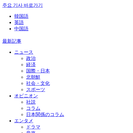
주요 기사 바로가기
韓国語
英語
中国語
最新記事
ニュース
政治
経済
国際・日本
北朝鮮
社会・文化
スポーツ
オピニオン
社説
コラム
日本関係のコラム
エンタメ
ドラマ