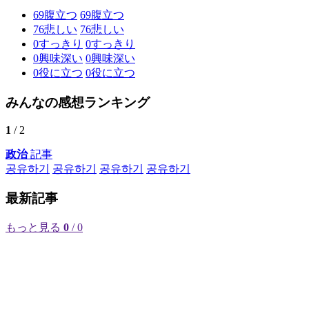
69
腹立つ
69
腹立つ
76
悲しい
76
悲しい
0
すっきり
0
すっきり
0
興味深い
0
興味深い
0
役に立つ
0
役に立つ
みんなの感想ランキング
1
/ 2
政治
記事
공유하기
공유하기
공유하기
공유하기
最新記事
もっと見る
0
/ 0