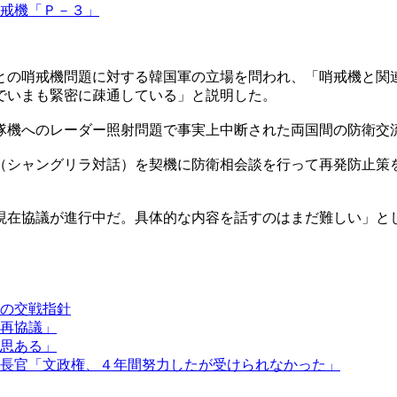
哨戒機「Ｐ－３」
との哨戒機問題に対する韓国軍の立場を問われ、「哨戒機と関
でいまも緊密に疎通している」と説明した。
隊機へのレーダー照射問題で事実上中断された両国間の防衛交
（シャングリラ対話）を契機に防衛相会談を行って再発防止策
現在協議が進行中だ。具体的な内容を話すのはまだ難しい」と
の交戦指針
再協議」
思ある」
長官「文政権、４年間努力したが受けられなかった」