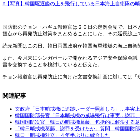
#【写真】韓国駆逐艦の上を飛行している日本海上自衛隊の
国防部のチョン・ハギュ報道官は２０日の定例会見で、日本
観点から再発防止対策をまとめることにした。その延長線上
読売新聞はこの日、韓日両国政府が韓国海軍艦艇の海上自衛
また、今月末にシンガポールで開かれるアジア安全保障会議
書を交換することを検討していると伝えた。
チョン報道官は再発防止に向けた文書交換計画に対しては「
関連記事
文政府「日本哨戒機に追跡レーダー照射しろ」…事実上
韓国国防部長官「日本哨戒機の威嚇飛行は事実…謝罪、
韓国国防次官「韓日の哨戒機葛藤、包括的に解決する意
「韓日哨戒機葛藤、謝罪を受けたか」質問…韓国国防部
韓日「哨戒機対立」４年半ぶりに縫合した