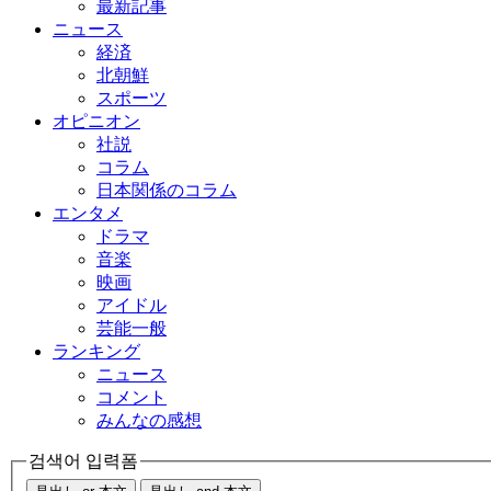
最新記事
ニュース
経済
北朝鮮
スポーツ
オピニオン
社説
コラム
日本関係のコラム
エンタメ
ドラマ
音楽
映画
アイドル
芸能一般
ランキング
ニュース
コメント
みんなの感想
검색어 입력폼