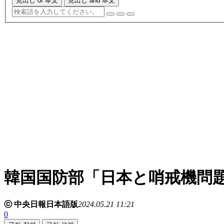
見出し or 本文
見出し and 本文
韓国国防部「日本と哨戒機問
ⓒ 中央日報日本語版
2024.05.21 11:21
0