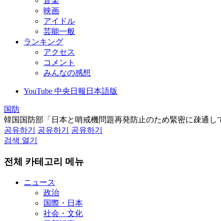
音楽
映画
アイドル
芸能一般
ランキング
アクセス
コメント
みんなの感想
YouTube 中央日報日本語版
国防
韓国国防部「日本と哨戒機問題再発防止のため緊密に疎通し
공유하기
공유하기
공유하기
검색 열기
전체 카테고리 메뉴
ニュース
政治
国際・日本
社会・文化