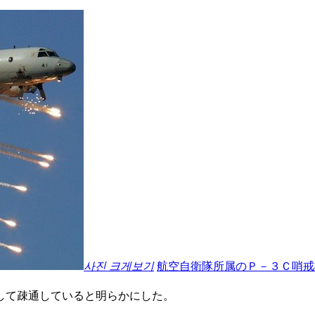
사진 크게보기
航空自衛隊所属のＰ－３Ｃ哨戒
して疎通していると明らかにした。