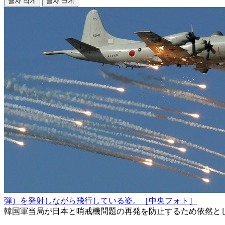
글자 작게
글자 크게
弾）を発射しながら飛行している姿。［中央フォト］
韓国軍当局が日本と哨戒機問題の再発を防止するため依然と