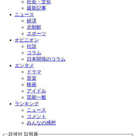
社会・文化
最新記事
ニュース
経済
北朝鮮
スポーツ
オピニオン
社説
コラム
日本関係のコラム
エンタメ
ドラマ
音楽
映画
アイドル
芸能一般
ランキング
ニュース
コメント
みんなの感想
검색어 입력폼