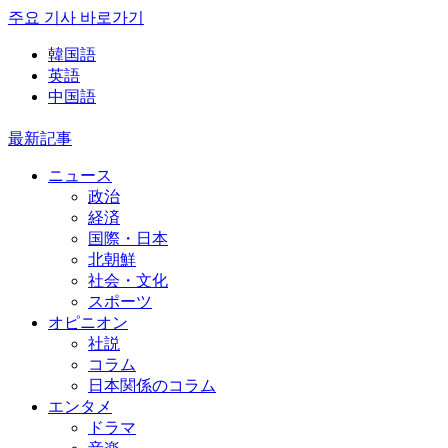
주요 기사 바로가기
韓国語
英語
中国語
最新記事
ニュース
政治
経済
国際・日本
北朝鮮
社会・文化
スポーツ
オピニオン
社説
コラム
日本関係のコラム
エンタメ
ドラマ