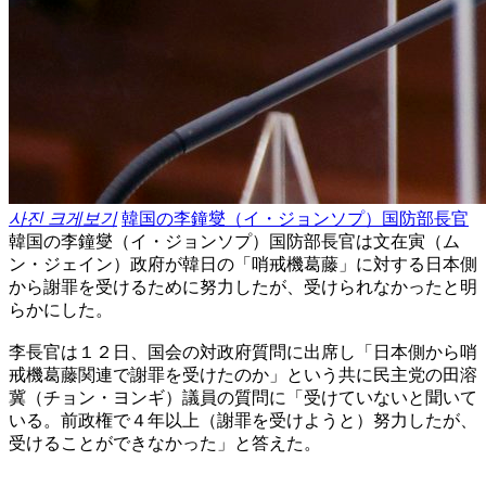
사진 크게보기
韓国の李鐘燮（イ・ジョンソプ）国防部長官
韓国の李鐘燮（イ・ジョンソプ）国防部長官は文在寅（ム
ン・ジェイン）政府が韓日の「哨戒機葛藤」に対する日本側
から謝罪を受けるために努力したが、受けられなかったと明
らかにした。
李長官は１２日、国会の対政府質問に出席し「日本側から哨
戒機葛藤関連で謝罪を受けたのか」という共に民主党の田溶
冀（チョン・ヨンギ）議員の質問に「受けていないと聞いて
いる。前政権で４年以上（謝罪を受けようと）努力したが、
受けることができなかった」と答えた。