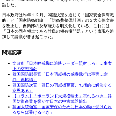
話した。
日本政府は昨年１２月、閣議決定を通じて「国家安全保障戦
略」と「国家防衛戦略」「防衛費整備計画」の３大安保文書
を改正し、自衛隊の反撃能力を明文化している。これには
「日本の固有領土である竹島の領有権問題」という表現を追
加して論議が巻き起こった。
関連記事
文政府「日本哨戒機に追跡レーダー照射しろ」…事実
上の交戦指針
韓国国防部長官「日本哨戒機の威嚇飛行は事実…謝
罪、再協議」
韓国国防次官「韓日の哨戒機葛藤、包括的に解決する
意思ある」
【コラム】「ポーランド大規模輸出」忘れるべき…韓
国防衛産業を脅かす日本の中古武器輸出
韓国大統領室「国家安保のために日本の助け受けられ
るならば受けるべき」