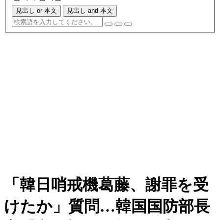
見出し or 本文
見出し and 本文
「韓日哨戒機葛藤、謝罪を受
けたか」質問…韓国国防部長