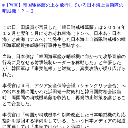
#【写真】韓国駆逐艦の上を飛行している日本海上自衛隊の
哨戒機「Ｐ－３」
この日、田議員が言及した「韓日哨戒機葛藤」は２０１８年
１２月と翌年１月にそれぞれ東海（トンへ、日本名・日本
海）と南海（ナムへ）で発生した日本海上自衛隊哨戒機の韓
国海軍艦近接威嚇飛行事件を意味する。
当時、日本側は「韓国海軍艦が哨戒機に向かって攻撃直前の
行為に見なせる射撃統制レーダーを稼動した」と主張した
が、韓国軍は「事実無根」と対抗し、真実攻防が繰り広げら
れた。
李長官は４日、アジア安全保障会議（シャングリラ会合）へ
の出席を機に開かれた浜田靖一防衛相と韓日国防相会談当
時、両国間の哨戒機葛藤を収拾し、再発防止対策を講じるこ
とで合意した。
李長官は「韓国が哨戒機事件以降改正した日本哨戒機の対応
指針を撤回する準備をしている」という日本メディアの報道
に関連しては「事実ではない」と否認した。