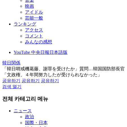
音楽
映画
アイドル
芸能一般
ランキング
アクセス
コメント
みんなの感想
YouTube 中央日報日本語版
韓日関係
「韓日哨戒機葛藤、謝罪を受けたか」質問…韓国国防部長官
「文政権、４年間努力したが受けられなかった」
공유하기
공유하기
공유하기
검색 열기
전체 카테고리 메뉴
ニュース
政治
国際・日本