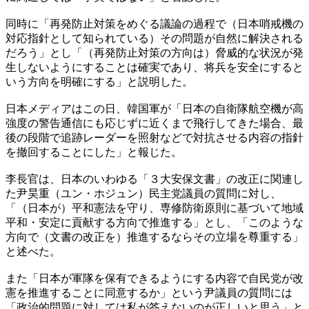
同時に「再発防止対策をめぐる議論の過程で（日本哨戒機の
対応指針として知られている）その問題が自然に解決される
だろう」とし「（再発防止対策の方向は）脅威的な状況が発
生しないようにすることは確実であり、将兵を安全にすると
いう方向を明確にする」と説明した。
日本メディアはこの日、韓国軍が「日本の自衛隊航空機が高
強度の警告通信にも応じずに近くまで飛行してきた場合、最
後の段階で追跡レーダーを照射などで対抗させる内容の指針
を撤回することにした」と報じた。
李長官は、日本のいわゆる「３大安保文書」の改正に関連し
た尹昊重（ユン・ホジュン）民主党議員の質問に対し、
「（日本が）平和憲法を守り、専修防衛原則に基づいて地域
平和・安定に貢献する方向で推進する」とし、「このような
方向で（文書の改正を）推進するならその立場を尊重する」
と述べた。
また「日本が軍隊を保有できるようにする内容で自民党が改
憲を推進することに同意するか」という尹議員の質問には
「政治的問題に対しては私が答えないのが正しいと思う」と