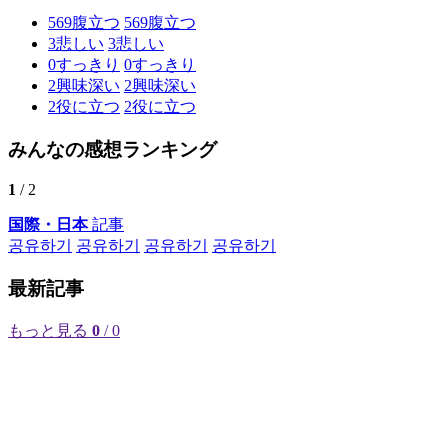
569
腹立つ
569
腹立つ
3
悲しい
3
悲しい
0
すっきり
0
すっきり
2
興味深い
2
興味深い
2
役に立つ
2
役に立つ
みんなの感想ランキング
1
/ 2
国際・日本
記事
공유하기
공유하기
공유하기
공유하기
最新記事
もっと見る
0
/ 0