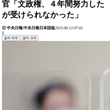
官「文政権、４年間努力した
が受けられなかった」
ⓒ 中央日報/中央日報日本語版
2023.06.13 07:02
0
글자 작게
글자 크게