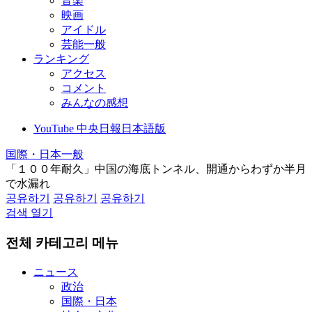
音楽
映画
アイドル
芸能一般
ランキング
アクセス
コメント
みんなの感想
YouTube 中央日報日本語版
国際・日本一般
「１００年耐久」中国の海底トンネル、開通からわずか半月
で水漏れ
공유하기
공유하기
공유하기
검색 열기
전체 카테고리 메뉴
ニュース
政治
国際・日本