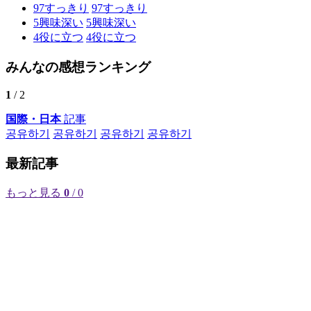
97
すっきり
97
すっきり
5
興味深い
5
興味深い
4
役に立つ
4
役に立つ
みんなの感想ランキング
1
/ 2
国際・日本
記事
공유하기
공유하기
공유하기
공유하기
最新記事
もっと見る
0
/ 0