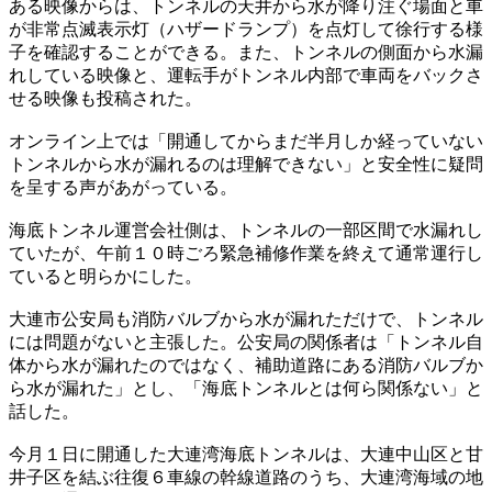
ある映像からは、トンネルの天井から水が降り注ぐ場面と車
が非常点滅表示灯（ハザードランプ）を点灯して徐行する様
子を確認することができる。また、トンネルの側面から水漏
れしている映像と、運転手がトンネル内部で車両をバックさ
せる映像も投稿された。
オンライン上では「開通してからまだ半月しか経っていない
トンネルから水が漏れるのは理解できない」と安全性に疑問
を呈する声があがっている。
海底トンネル運営会社側は、トンネルの一部区間で水漏れし
ていたが、午前１０時ごろ緊急補修作業を終えて通常運行し
ていると明らかにした。
大連市公安局も消防バルブから水が漏れただけで、トンネル
には問題がないと主張した。公安局の関係者は「トンネル自
体から水が漏れたのではなく、補助道路にある消防バルブか
ら水が漏れた」とし、「海底トンネルとは何ら関係ない」と
話した。
今月１日に開通した大連湾海底トンネルは、大連中山区と甘
井子区を結ぶ往復６車線の幹線道路のうち、大連湾海域の地