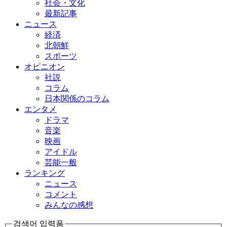
社会・文化
最新記事
ニュース
経済
北朝鮮
スポーツ
オピニオン
社説
コラム
日本関係のコラム
エンタメ
ドラマ
音楽
映画
アイドル
芸能一般
ランキング
ニュース
コメント
みんなの感想
검색어 입력폼