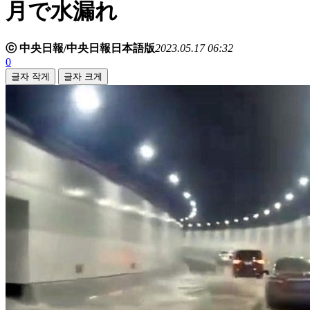
月で水漏れ
ⓒ 中央日報/中央日報日本語版
2023.05.17 06:32
0
글자 작게
글자 크게