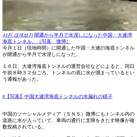
사진 크게보기
開通から半月で水浸しになった中国・大連湾
海底トンネル。［写真 微博］
今月１日（現地時間）に開通した中国・大連の海底トンネル
が開通から半月で水浸しになった。
１６日、大連湾海底トンネルの運営会社などによると、同日
午前８時３２分ごろ、トンネルの底に水が溜まっているとい
う通報があった。
#【写真】中国大連湾海底トンネルの水漏れの様子
中国のソーシャルメディア（ＳＮＳ）微博にもトンネル内の
道路に水が入っていて、車両の通行に支障をきたす映像が複
数投稿されている。