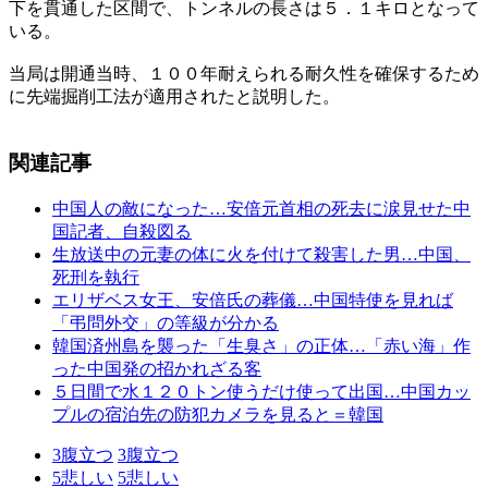
下を貫通した区間で、トンネルの長さは５．１キロとなって
いる。
当局は開通当時、１００年耐えられる耐久性を確保するため
に先端掘削工法が適用されたと説明した。
関連記事
中国人の敵になった…安倍元首相の死去に涙見せた中
国記者、自殺図る
生放送中の元妻の体に火を付けて殺害した男…中国、
死刑を執行
エリザベス女王、安倍氏の葬儀…中国特使を見れば
「弔問外交」の等級が分かる
韓国済州島を襲った「生臭さ」の正体…「赤い海」作
った中国発の招かれざる客
５日間で水１２０トン使うだけ使って出国…中国カッ
プルの宿泊先の防犯カメラを見ると＝韓国
3
腹立つ
3
腹立つ
5
悲しい
5
悲しい