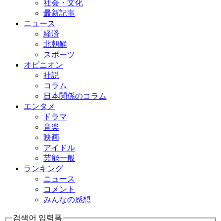
社会・文化
最新記事
ニュース
経済
北朝鮮
スポーツ
オピニオン
社説
コラム
日本関係のコラム
エンタメ
ドラマ
音楽
映画
アイドル
芸能一般
ランキング
ニュース
コメント
みんなの感想
검색어 입력폼