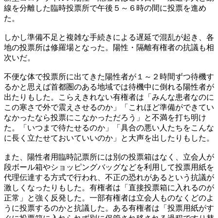
線を分離した臨時投票所で午後５～６時の間に投票を進め
た。
しかし準備不足と複雑な手続きによる遅延で混乱が起き、各
地の投票所は修羅場となった。陽性・隔離有権者の抗議も相
次いだ。
不便な体で投票所に出てきた陽性者が１～２時間ずつ待機す
るかと思えば首都圏のある地域では待機中に倒れる陽性者が
出たりもした。こらえきれない有権者は「みんな患者なのに
この寒さで外で震えさせるのか」「これほど準備ができてい
なかったなら投票にこなかっただろう」と不満を打ち明け
た。「いつまで待たせるのか」「具合の悪い人たちをこんな
に長く立たせておいていいのか」と大声を出したりもした。
また、陽性者用臨時記票所には別の投票箱はなく、立会人が
段ボール箱やショッピングバッグなどを利用して投票用紙を
代理伝達する方式で行われ、不正の恐れがあるという抗議が
激しくなったりもした。有権者は「直接投票箱に入れるのが
正常」と強く反発した。一部有権者は立会人ものなくどのよ
うに投票するのかと抗議した。ある有権者は「投票用紙がす