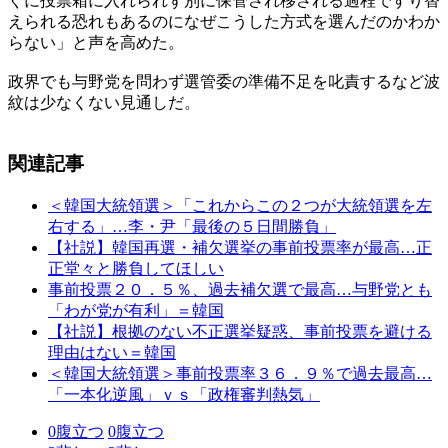
ぐに投票箱に入れられず別に保管され移される過程ですり替
えられる恐れもあるのになぜこうした方式を選んだのかわか
らない」と声を高めた。
政界でも与野党を問わず選管委の準備不足を叱責するなど波
紋は少なくない見通しだ。
関連記事
＜韓国大統領選＞「これからこの２つが大統領選を左
右する」…李・尹「最後の５日間勝負」
【社説】韓国再選・補欠選挙の事前投票率が最高…正
正堂々と勝負してほしい
事前投票２０．５％、過去補欠選で最高…与野党とも
「わが党が有利」＝韓国
【社説】根拠のない不正選挙疑惑、事前投票を避ける
理由はない＝韓国
＜韓国大統領選＞事前投票率３６．９％で過去最高…
「一本化逆風」ｖｓ「政権審判熱気」
0
腹立つ
0
腹立つ