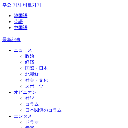
주요 기사 바로가기
韓国語
英語
中国語
最新記事
ニュース
政治
経済
国際・日本
北朝鮮
社会・文化
スポーツ
オピニオン
社説
コラム
日本関係のコラム
エンタメ
ドラマ