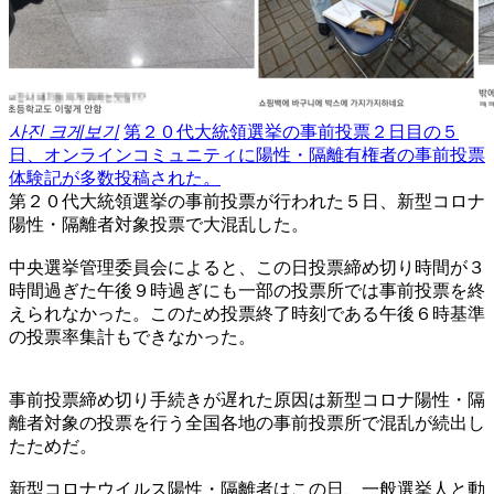
사진 크게보기
第２０代大統領選挙の事前投票２日目の５
日、オンラインコミュニティに陽性・隔離有権者の事前投票
体験記が多数投稿された。
第２０代大統領選挙の事前投票が行われた５日、新型コロナ
陽性・隔離者対象投票で大混乱した。
中央選挙管理委員会によると、この日投票締め切り時間が３
時間過ぎた午後９時過ぎにも一部の投票所では事前投票を終
えられなかった。このため投票終了時刻である午後６時基準
の投票率集計もできなかった。
事前投票締め切り手続きが遅れた原因は新型コロナ陽性・隔
離者対象の投票を行う全国各地の事前投票所で混乱が続出し
たためだ。
新型コロナウイルス陽性・隔離者はこの日、一般選挙人と動