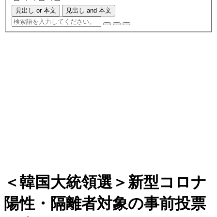
見出し or 本文
見出し and 本文
＜韓国大統領選＞新型コロナ
陽性・隔離者対象の事前投票