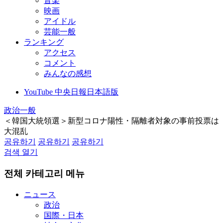
音楽
映画
アイドル
芸能一般
ランキング
アクセス
コメント
みんなの感想
YouTube 中央日報日本語版
政治一般
＜韓国大統領選＞新型コロナ陽性・隔離者対象の事前投票は
大混乱
공유하기
공유하기
공유하기
검색 열기
전체 카테고리 메뉴
ニュース
政治
国際・日本