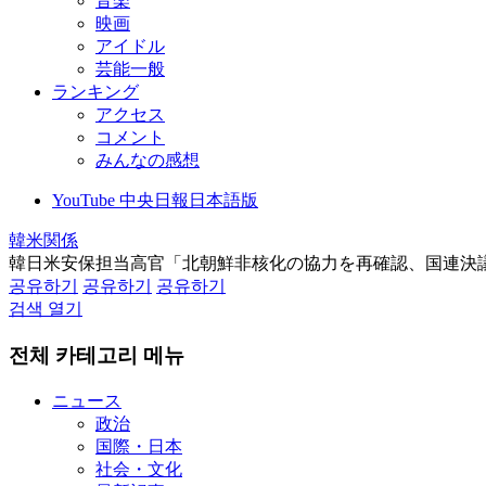
音楽
映画
アイドル
芸能一般
ランキング
アクセス
コメント
みんなの感想
YouTube 中央日報日本語版
韓米関係
韓日米安保担当高官「北朝鮮非核化の協力を再確認、国連決
공유하기
공유하기
공유하기
검색 열기
전체 카테고리 메뉴
ニュース
政治
国際・日本
社会・文化