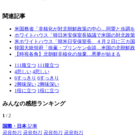
関連記事
米国務省「非核化が対北朝鮮政策の中心…同盟と歩調を
ホワイトハウス「韓日米安保室長協議で米国の対北政策
米ホワイトハウス「韓米日安保室長、４月２日に三カ国
韓国大統領府「徐薫・ブリンケン会談…米国の北朝鮮政
【時視各角】北朝鮮非核化の放棄…悪夢が始まる
111
腹立つ
111
腹立つ
4
悲しい
4
悲しい
6
すっきり
6
すっきり
2
興味深い
2
興味深い
1
役に立つ
1
役に立つ
みんなの感想ランキング
1
/ 2
国際・日本
記事
공유하기
공유하기
공유하기
공유하기