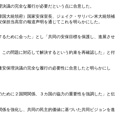
理決議の完全な履行が必要だという点に合意した。
韓国大統領府）国家安保室長、ジェイク・サリバン米大統領補
安保担当高官の報道声明を通じてこれを明らかにした。
するために会った」とし「共同の安保目標を保護し、進展させ
、この問題に対応して解決するという約束を再確認した」と付
連安保理決議の完全な履行の必要性に合意したと明らかにし
のために２国間関係、３カ国の協力の重要性を強調した」と伝
関係を強化し、共同の民主的価値に基づいた共同ビジョンを進