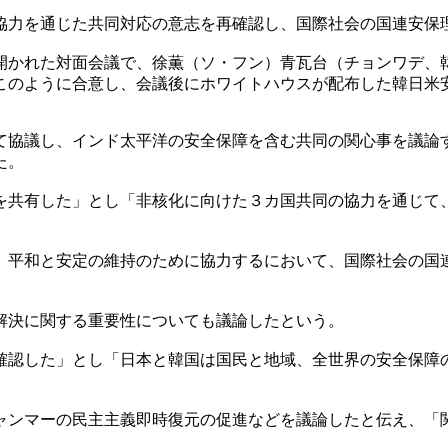
協力を通じた共同対応の意志を再確認し、国際社会の国連安保
開かれた対面会議で、徐薫（ソ・フン）青瓦台（チョンワデ、
このように合意し、会議後にホワイトハウスが配布した韓日米
て協議し、インド太平洋の安全保障を含む共同の関心事を議論
た。
を共有した」とし「非核化に向けた３カ国共同の協力を通じて
、平和と安定の維持のために協力するにおいて、国際社会の国
解決に関する重要性についても議論したという。
確認した」とし「日本と韓国は国民と地域、全世界の安全保障
ャンマーの民主主義即時復元の促進などを議論したと伝え、「