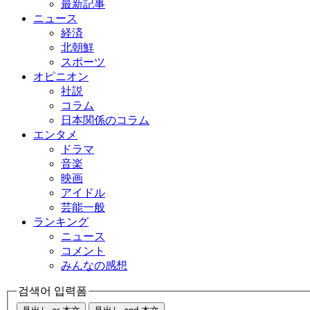
最新記事
ニュース
経済
北朝鮮
スポーツ
オピニオン
社説
コラム
日本関係のコラム
エンタメ
ドラマ
音楽
映画
アイドル
芸能一般
ランキング
ニュース
コメント
みんなの感想
검색어 입력폼