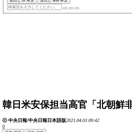
見出し or 本文
見出し and 本文
韓日米安保担当高官「北朝鮮
ⓒ 中央日報/中央日報日本語版
2021.04.03 09:42
0