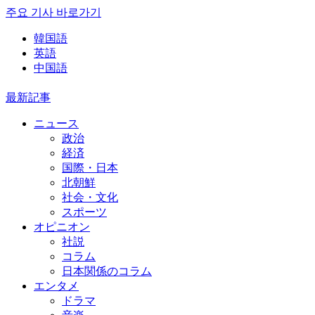
주요 기사 바로가기
韓国語
英語
中国語
最新記事
ニュース
政治
経済
国際・日本
北朝鮮
社会・文化
スポーツ
オピニオン
社説
コラム
日本関係のコラム
エンタメ
ドラマ