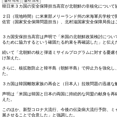
글자 작게
글자 크게
韓日米３カ国の安全保障担当高官が北朝鮮の非核化について
２日（現地時間）に米東部メリーランド州の米海軍兵学校で
佐官（国家安全保障問題担当）、北村滋国家安全保障局長は
３カ国安保担当高官は声明で「米国の北朝鮮政策検討につい
るために協力するという確固たる約束を再確認した」と伝え
続いて「北朝鮮の核と弾道ミサイルプログラムに対する憂慮
け加えた。
さらに、核拡散防止と韓半島（朝鮮半島）で抑止力を強化し
た。
３カ国は韓国離散家族の再会と（日本人）拉致問題の迅速な
声明は「米国は韓国と日本の両国に持続的な同盟の献身を再
えた。
このほか、新型コロナ大流行、今後の伝染病大流行予防、ミ
展させることで合意した」と強調した。