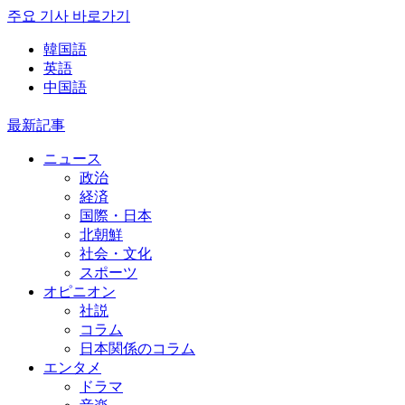
주요 기사 바로가기
韓国語
英語
中国語
最新記事
ニュース
政治
経済
国際・日本
北朝鮮
社会・文化
スポーツ
オピニオン
社説
コラム
日本関係のコラム
エンタメ
ドラマ