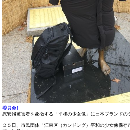
委員会］
慰安婦被害者を象徴する「平和の少女像」に日本ブランドの
２５日、市民団体「江東区（カンドング）平和の少女像保存