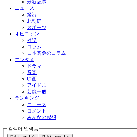
最新記事
ニュース
経済
北朝鮮
スポーツ
オピニオン
社説
コラム
日本関係のコラム
エンタメ
ドラマ
音楽
映画
アイドル
芸能一般
ランキング
ニュース
コメント
みんなの感想
검색어 입력폼