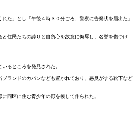
くれた」とし「午後４時３０分ごろ、警察に告発状を届出た」
会と住民たちの誇りと自負心を故意に侮辱し、名誉を傷つけ
ているところを発見された。
当ブランドのカバンなども置かれており、悪臭がする靴下など
際に同区に住む青少年の顔を模して作られた。