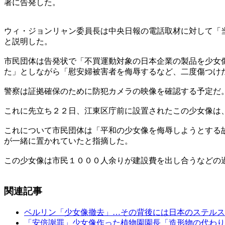
署に告発した。
ウィ・ジョンリャン委員長は中央日報の電話取材に対して「
と説明した。
市民団体は告発状で「不買運動対象の日本企業の製品を少女
た」としながら「慰安婦被害者を侮辱するなど、二度傷つけ
警察は証拠確保のために防犯カメラの映像を確認する予定だ
これに先立ち２２日、江東区庁前に設置されたこの少女像は
これについて市民団体は「平和の少女像を侮辱しようとする
が一緒に置かれていたと指摘した。
この少女像は市民１０００人余りが建設費を出し合うなどの
関連記事
ベルリン「少女像撤去」…その背後には日本のステルス
「安倍謝罪」少女像作った植物園園長「造形物の代わり