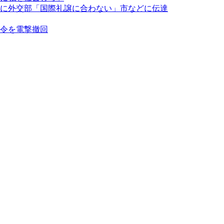
に外交部「国際礼譲に合わない」市などに伝達
令を電撃撤回