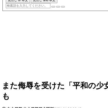
見出し or 本文
見出し and 本文
また侮辱を受けた「平和の少
も