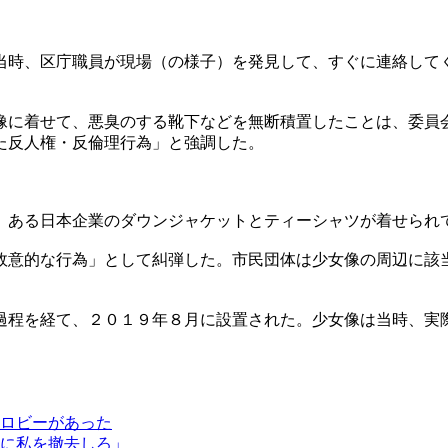
当時、区庁職員が現場（の様子）を発見して、すぐに連絡して
像に着せて、悪臭のする靴下などを無断積置したことは、委員
た反人権・反倫理行為」と強調した。
。
、ある日本企業のダウンジャケットとティーシャツが着せられ
故意的な行為」として糾弾した。市民団体は少女像の周辺に該
過程を経て、２０１９年８月に設置された。少女像は当時、実
ロビーがあった
に私を撤去しろ」