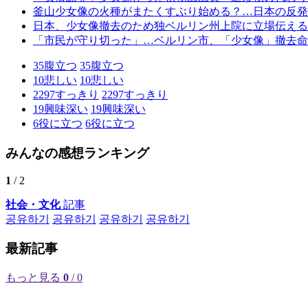
釜山少女像の火種がまたくすぶり始める？…日本の反発
日本、少女像撤去のため独ベルリン州上院に立場伝える
「市民が守り切った」…ベルリン市、「少女像」撤去命
35
腹立つ
35
腹立つ
10
悲しい
10
悲しい
2297
すっきり
2297
すっきり
19
興味深い
19
興味深い
6
役に立つ
6
役に立つ
みんなの感想ランキング
1
/ 2
社会・文化
記事
공유하기
공유하기
공유하기
공유하기
最新記事
もっと見る
0
/ 0