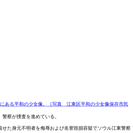
にある平和の少女像。［写真 江東区平和の少女像保存市民
、警察が捜査を進めている。
着せた身元不明者を侮辱および名誉毀損容疑でソウル江東警察