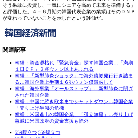
そう果敢に投資し、一気にシェアを高めて未来を準備する」
と評価した。４－６月期の韓国代表企業の業績はそのＤＮＡ
が変わっていないことを示したという評価だ。
関連記事
韓経：資金源枯れ「緊急資金」探す韓国企業…「満期
１日ＣＰ」２兆ウォン以上あふれる
韓経：「新型肺炎ショック」で海外債券発行行き詰ま
る…韓国企業上半期１６兆ウォン償還厳しく
韓経：海外事業「オールストップ」…新型肺炎に閉ざ
された韓国企業
韓経：中国に続き欧米までシャットダウン…韓国企業
「売り上げ半減の危機」
韓経：米国進出の韓国企業、「孤立無援」…売り上げ
急減に米国政府の資金支援も除外
559
腹立つ
559
腹立つ