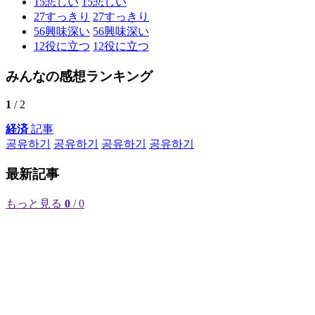
15
悲しい
15
悲しい
27
すっきり
27
すっきり
56
興味深い
56
興味深い
12
役に立つ
12
役に立つ
みんなの感想ランキング
1
/ 2
経済
記事
공유하기
공유하기
공유하기
공유하기
最新記事
もっと見る
0
/ 0