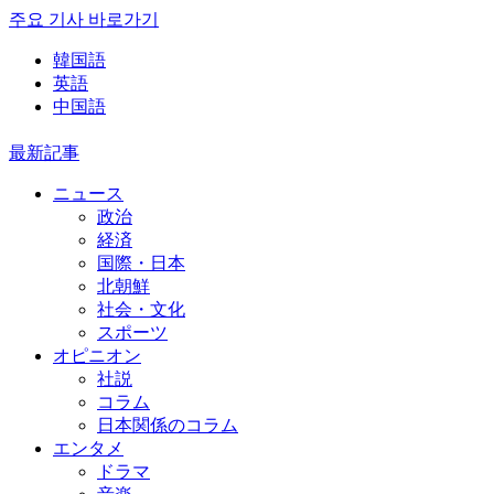
주요 기사 바로가기
韓国語
英語
中国語
最新記事
ニュース
政治
経済
国際・日本
北朝鮮
社会・文化
スポーツ
オピニオン
社説
コラム
日本関係のコラム
エンタメ
ドラマ