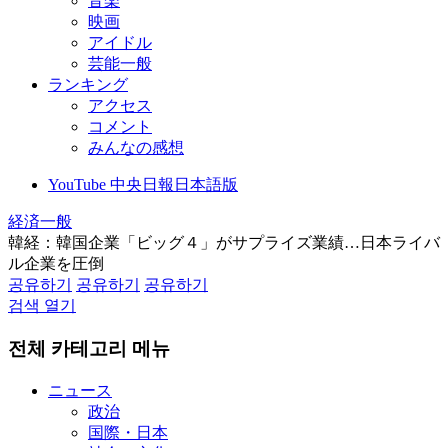
音楽
映画
アイドル
芸能一般
ランキング
アクセス
コメント
みんなの感想
YouTube 中央日報日本語版
経済一般
韓経：韓国企業「ビッグ４」がサプライズ業績…日本ライバ
ル企業を圧倒
공유하기
공유하기
공유하기
검색 열기
전체 카테고리 메뉴
ニュース
政治
国際・日本