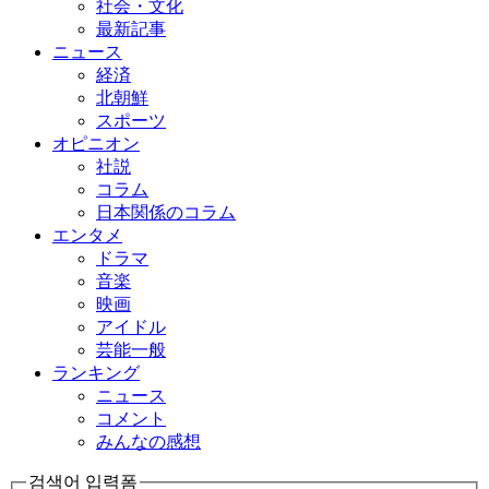
社会・文化
最新記事
ニュース
経済
北朝鮮
スポーツ
オピニオン
社説
コラム
日本関係のコラム
エンタメ
ドラマ
音楽
映画
アイドル
芸能一般
ランキング
ニュース
コメント
みんなの感想
검색어 입력폼