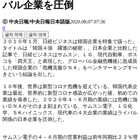
バル企業を圧倒
ⓒ 中央日報/中央日報日本語版
2020.08.07 07:36
0
글자 작게
글자 크게
２０１０年１月、日経ビジネスは韓国企業を特集で扱った。
タイトルは「韓国４強 躍進の秘密」。日本企業と比較した
記事で、日経ビジネスはサムスン、ＬＧ、現代自動車、ポス
コを「四天王」と表現した。グローバル金融危機後に急成長
した韓国企業の「危機克服ＤＮＡ」をベンチマーキングすべ
きという結論を出した。
１０年後、世界は新型コロナ危機を迎えている。韓国代表企
業は最近、世界的に新型コロナ感染が広がった後、初めての
業績を発表した。２０２０年４－６月期の業績には危機に強
いＤＮＡがそのまま刻まれている。サムスン電子、ＬＧ化
学、ＳＫハイニックス、現代車の４大企業の業績はライバル
関係の日本企業を圧倒した。
サムスン電子の４－６月期の営業利益は前年同期比２３％増