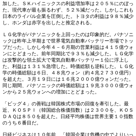
加した。ＳＫハイニックスの利益増加率は２０５％にのぼっ
た。現代車が最も振るわず、５２％減だった。しかしこれも
日本のライバル企業を圧倒した。トヨタの利益は９８％減少
し、ホンダは赤字を出したと推定される。
ＬＧ化学がパナソニックを上回ったのは印象的だ。パナソニ
ックは昨年上半期まで世界電気自動車バッテリー市場でトッ
プだった。しかし今年４－６月期の営業利益は４１５億ウォ
ンにとどまった。前年同期比で９３％も減少した。ＬＧ化学
は攻撃的な領土拡大で電気自動車バッテリー１位に浮上し
た。利益は１３１％急増した。時価総額も逆転した。ＬＧ化
学の時価総額は６日、４８兆ウォン（約４兆２７３０億円）
を超えた。３月１９日には１６兆２０００億ウォンだった。
同じ期間、パナソニックの時価総額は１９兆３０００億ウォ
ンから２５兆ウォンへの増加にとどまった。
「ビッグ４」の善戦は韓国株式市場の回復を牽引した。最
近、ＫＯＳＰＩ（韓国総合株価指数）は２３００を、ＫＯＳ
ＤＡＱは８５０を超えた。日経平均株価は世界主要１０指数
のうち６番目だ。
日経ビジネスは１０年前、「韓国企業は危機の中でよりいっ