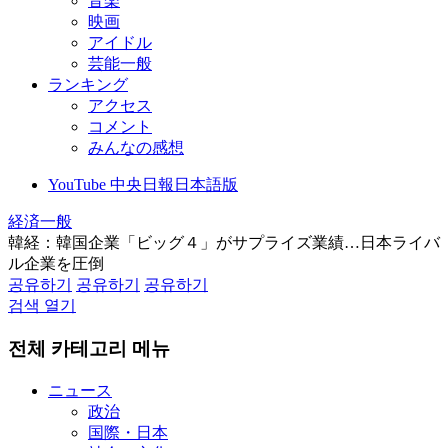
音楽
映画
アイドル
芸能一般
ランキング
アクセス
コメント
みんなの感想
YouTube 中央日報日本語版
経済一般
韓経：韓国企業「ビッグ４」がサプライズ業績…日本ライバ
ル企業を圧倒
공유하기
공유하기
공유하기
검색 열기
전체 카테고리 메뉴
ニュース
政治
国際・日本