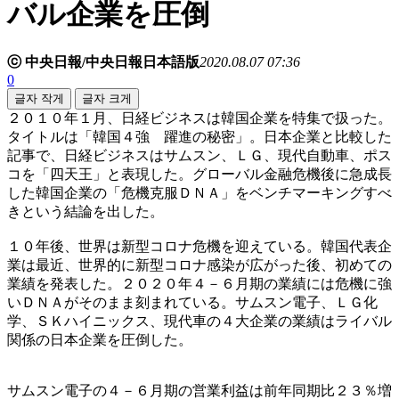
バル企業を圧倒
ⓒ 中央日報/中央日報日本語版
2020.08.07 07:36
0
글자 작게
글자 크게
２０１０年１月、日経ビジネスは韓国企業を特集で扱った。
タイトルは「韓国４強 躍進の秘密」。日本企業と比較した
記事で、日経ビジネスはサムスン、ＬＧ、現代自動車、ポス
コを「四天王」と表現した。グローバル金融危機後に急成長
した韓国企業の「危機克服ＤＮＡ」をベンチマーキングすべ
きという結論を出した。
１０年後、世界は新型コロナ危機を迎えている。韓国代表企
業は最近、世界的に新型コロナ感染が広がった後、初めての
業績を発表した。２０２０年４－６月期の業績には危機に強
いＤＮＡがそのまま刻まれている。サムスン電子、ＬＧ化
学、ＳＫハイニックス、現代車の４大企業の業績はライバル
関係の日本企業を圧倒した。
サムスン電子の４－６月期の営業利益は前年同期比２３％増