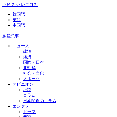
주요 기사 바로가기
韓国語
英語
中国語
最新記事
ニュース
政治
経済
国際・日本
北朝鮮
社会・文化
スポーツ
オピニオン
社説
コラム
日本関係のコラム
エンタメ
ドラマ