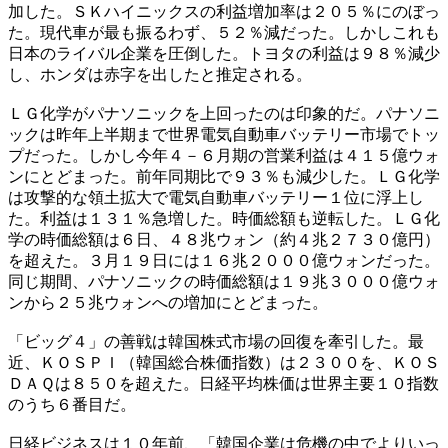
加した。ＳＫハイニックスの利益増加率は２０５％にのぼっ
た。現代車が最も振るわず、５２％減だった。しかしこれも
日本のライバル企業を圧倒した。トヨタの利益は９８％減少
し、ホンダは赤字を出したと推定される。
ＬＧ化学がパナソニックを上回ったのは印象的だ。パナソニ
ックは昨年上半期まで世界電気自動車バッテリー市場でトッ
プだった。しかし今年４－６月期の営業利益は４１５億ウォ
ンにとどまった。前年同期比で９３％も減少した。ＬＧ化学
は攻撃的な領土拡大で電気自動車バッテリー１位に浮上し
た。利益は１３１％急増した。時価総額も逆転した。ＬＧ化
学の時価総額は６日、４８兆ウォン（約４兆２７３０億円）
を超えた。３月１９日には１６兆２０００億ウォンだった。
同じ期間、パナソニックの時価総額は１９兆３０００億ウォ
ンから２５兆ウォンへの増加にとどまった。
「ビッグ４」の善戦は韓国株式市場の回復を牽引した。最
近、ＫＯＳＰＩ（韓国総合株価指数）は２３００を、ＫＯＳ
ＤＡＱは８５０を超えた。日経平均株価は世界主要１０指数
のうち６番目だ。
日経ビジネスは１０年前、「韓国企業は危機の中でよりいっ