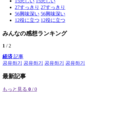
15
悲しい
15
悲しい
27
すっきり
27
すっきり
56
興味深い
56
興味深い
12
役に立つ
12
役に立つ
みんなの感想ランキング
1
/ 2
経済
記事
공유하기
공유하기
공유하기
공유하기
最新記事
もっと見る
0
/ 0