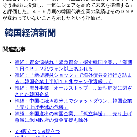
そう果敢に投資し、一気にシェアを高めて未来を準備する」
と評価した。４－６月期の韓国代表企業の業績はそのＤＮＡ
が変わっていないことを示したという評価だ。
関連記事
韓経：資金源枯れ「緊急資金」探す韓国企業…「満期
１日ＣＰ」２兆ウォン以上あふれる
韓経：「新型肺炎ショック」で海外債券発行行き詰ま
る…韓国企業上半期１６兆ウォン償還厳しく
韓経：海外事業「オールストップ」…新型肺炎に閉ざ
された韓国企業
韓経：中国に続き欧米までシャットダウン…韓国企業
「売り上げ半減の危機」
韓経：米国進出の韓国企業、「孤立無援」…売り上げ
急減に米国政府の資金支援も除外
559
腹立つ
559
腹立つ