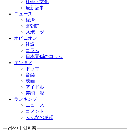
社会・文化
最新記事
ニュース
経済
北朝鮮
スポーツ
オピニオン
社説
コラム
日本関係のコラム
エンタメ
ドラマ
音楽
映画
アイドル
芸能一般
ランキング
ニュース
コメント
みんなの感想
검색어 입력폼