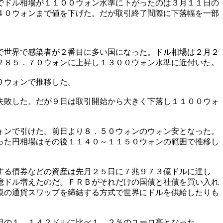
でドル相場が１１００ウォン水準に下がったのは３月１１日の
４０ウォンまで値を下げた。だが取引終了間際に下落幅を一部
で世界で感染者が２番目に多い国になった。ドル相場は２月２
２８５．７０ウォンに上昇し１３００ウォン水準に近付いた。
０ウォンで推移した。
失敗した。だが９日は取引開始から大きく下落し１１００ウォ
ォンで引けた。前日より８．５０ウォンのウォン安となった。
った円相場はその後１１４０～１１５０ウォンの範囲で推移し
する債券などの資産は先月２５日に７兆９７３億ドルに達し
億ドル増えたのだ。ＦＲＢがそれだけの国債と社債を買い入れ
模の通貨スワップを締結する方式で世界にドルを供給したりも
日の１．１４２ドルに比べ１．２％のユーロ高となった。