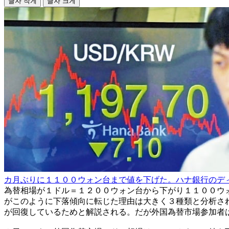
글자 작게
글자 크게
カ月ぶりに１１００ウォン台まで値を下げた。ハナ銀行のデ
為替相場が１ドル＝１２００ウォン台から下がり１１００ウ
がこのように下落傾向に転じた理由は大きく３種類と分析さ
が回復しているためと解説される。だが外国為替市場参加者