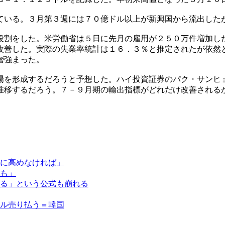
ている。３月第３週には７０億ドル以上が新興国から流出した
役割をした。米労働省は５日に先月の雇用が２５０万件増加し
改善した。実際の失業率統計は１６．３％と推定されたが依然
層強まった。
場を形成するだろうと予想した。ハイ投資証券のパク・サンヒ
推移するだろう。７－９月期の輸出指標がどれだけ改善される
に高めなければ」
も」
る」という公式も崩れる
ル売り払う＝韓国