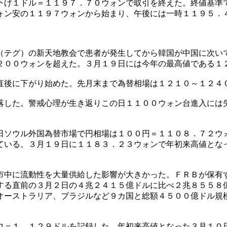
下げ１ドル＝１１９７．７０ウォンで取引を終えた。終値基準
ォン安の１１９７ウォンから始まり、午後には一時１１９５．
（テグ）の新天地教会で患者が発生してから韓国が中国に次い
２００ウォンを超えた。３月１９日には今年の最高値である１
直後に下がり始めた。先月末まで為替相場は１２１０～１２４
落した。警戒心理が生き返りこの日１１００ウォン台進入には
日ソウル外国為替市場で円相場は１００円＝１１０８．７２ウ
ている。３月１９日に１１８３．２３ウォンで年初来高値とな
。
市中に流動性を大量供給した影響が大きかった。ＦＲＢが保有
する直前の３月２日の４兆２４１５億ドルに比べ２兆８５５８
オーストラリア、ブラジルなど９カ国と総額４５００億ドル規
ロ＝１．１２９ドルを記録した。年初来高値となった３月１０