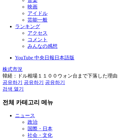
音楽
映画
アイドル
芸能一般
ランキング
アクセス
コメント
みんなの感想
YouTube 中央日報日本語版
株式市況
韓経：ドル相場１１００ウォン台まで下落した理由
공유하기
공유하기
공유하기
검색 열기
전체 카테고리 메뉴
ニュース
政治
国際・日本
社会・文化