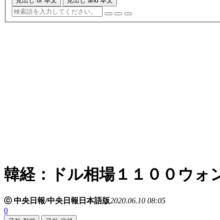
見出し or 本文
見出し and 本文
韓経：ドル相場１１００ウォ
ⓒ 中央日報/中央日報日本語版
2020.06.10 08:05
0