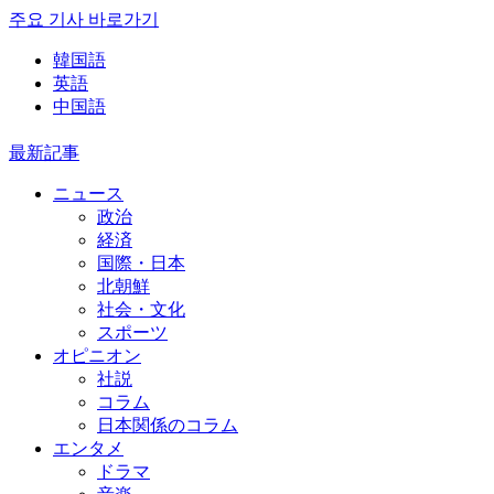
주요 기사 바로가기
韓国語
英語
中国語
最新記事
ニュース
政治
経済
国際・日本
北朝鮮
社会・文化
スポーツ
オピニオン
社説
コラム
日本関係のコラム
エンタメ
ドラマ