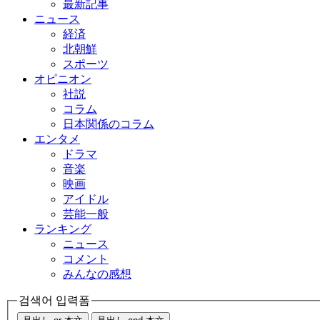
最新記事
ニュース
経済
北朝鮮
スポーツ
オピニオン
社説
コラム
日本関係のコラム
エンタメ
ドラマ
音楽
映画
アイドル
芸能一般
ランキング
ニュース
コメント
みんなの感想
검색어 입력폼