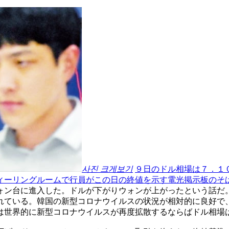
사진 크게보기
９日のドル相場は７．１
ィーリングルームで行員がこの日の終値を示す電光掲示板のそ
ォン台に進入した。ドルが下がりウォンが上がったという話だ
れている。韓国の新型コロナウイルスの状況が相対的に良好で
は世界的に新型コロナウイルスが再度拡散するならばドル相場