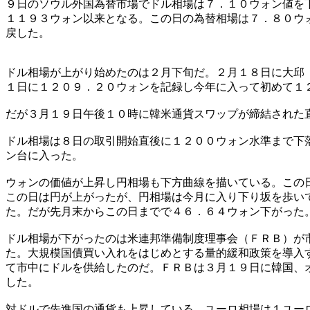
９日のソウル外国為替市場でドル相場は７．１０ウォン値を
１１９３ウォン以来となる。この日の為替相場は７．８０ウ
戻した。
ドル相場が上がり始めたのは２月下旬だ。２月１８日に大邱
１日に１２０９．２０ウォンを記録し今年に入って初めて１
だが３月１９日午後１０時に韓米通貨スワップが締結された
ドル相場は８日の取引開始直後に１２００ウォン水準まで下
ン台に入った。
ウォンの価値が上昇し円相場も下方曲線を描いている。この
この日は円が上がったが、円相場は今月に入り下り坂を歩い
た。だが先月末からこの日までで４６．６４ウォン下がった
ドル相場が下がったのは米連邦準備制度理事会（ＦＲＢ）が
た。大規模国債買い入れをはじめとする量的緩和政策を導入
て市中にドルを供給したのだ。ＦＲＢは３月１９日に韓国、
した。
対ドルで先進国の通貨も上昇している。ユーロ相場は１ユー