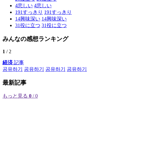
4
悲しい
4
悲しい
191
すっきり
191
すっきり
14
興味深い
14
興味深い
31
役に立つ
31
役に立つ
みんなの感想ランキング
1
/ 2
経済
記事
공유하기
공유하기
공유하기
공유하기
最新記事
もっと見る
0
/ 0