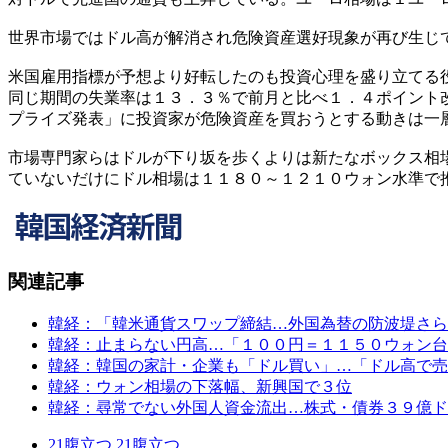
世界市場ではドル高が解消され危険資産選好現象が再び生じ
米国雇用指標が予想より好転したのも投資心理を盛り立てる
同じ期間の失業率は１３．３％で前月と比べ１．４ポイント
プライズ発表」に投資家が危険資産を買おうとする動きは一
市場専門家らはドルが下り坂を歩くよりは新たなボックス相
ていないだけにドル相場は１１８０～１２１０ウォン水準で
関連記事
韓経：「韓米通貨スワップ締結…外国為替の防波堤さら
韓経：止まらない円高…「１００円＝１１５０ウォン台
韓経：韓国の家計・企業も「ドル買い」…「ドル高で売
韓経：ウォン相場の下落幅、新興国で３位
韓経：尋常でない外国人資金流出…株式・債券３９億ド
21
腹立つ
21
腹立つ