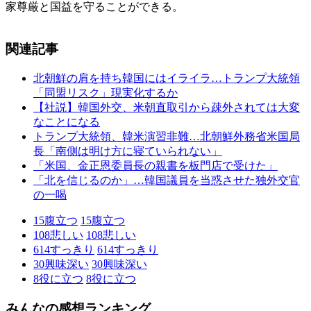
家尊厳と国益を守ることができる。
関連記事
北朝鮮の肩を持ち韓国にはイライラ…トランプ大統領
「同盟リスク」現実化するか
【社説】韓国外交、米朝直取引から疎外されては大変
なことになる
トランプ大統領、韓米演習非難…北朝鮮外務省米国局
長「南側は明け方に寝ていられない」
「米国、金正恩委員長の親書を板門店で受けた」
「北を信じるのか」…韓国議員を当惑させた独外交官
の一喝
15
腹立つ
15
腹立つ
108
悲しい
108
悲しい
614
すっきり
614
すっきり
30
興味深い
30
興味深い
8
役に立つ
8
役に立つ
みんなの感想ランキング