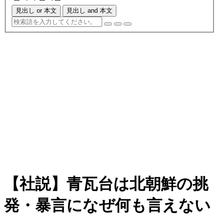
見出し or 本文
見出し and 本文
【社説】青瓦台は北朝鮮の挑
発・暴言になぜ何も言えない