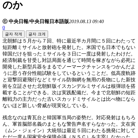
のか
ⓒ 中央日報/中央日報日本語版
2019.08.13 09:40
0
글자 작게
글자 크게
北朝鮮は５月から７回、特に最近半カ月間に５回にわたって
短距離ミサイルと放射砲を発射した。米国でも日本でもない
韓国だけを狙ったミサイルを３日に一度は発射したわけだ。
経済制裁を甘受し対話局面を通じて時間を稼ぎながら必死に
開発した新型兵器をまるでノーマークチャンスをつかんだよ
うに思う存分性能試験をしているということだ。低高度軌跡
と迎撃回避飛行などミサイル防御網を無用の長物にした新技
術を立証させた北朝鮮版イスカンデルミサイルは核弾頭を搭
載することができる。次は実践配備だ。今まで北朝鮮の短距
離戦力の主力だった古いスカッドミサイルとは比べ物になら
ないほど新しい脅威が現実化している。
残念なのは青瓦台と韓国軍当局の姿勢だ。対応発射はもちろ
ん、軍首脳部名義のまともな警告声名すらなかった。文在寅
（ムン・ジェイン）大統領は最近５回にわたる挑発に対して
ただ一度も国家安全保障会議（ＮＳＣ）を主宰しなかった。