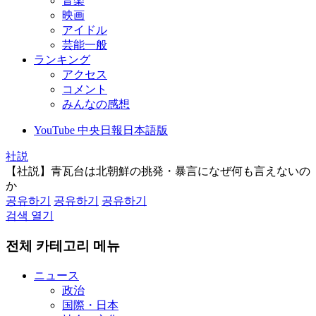
音楽
映画
アイドル
芸能一般
ランキング
アクセス
コメント
みんなの感想
YouTube 中央日報日本語版
社説
【社説】青瓦台は北朝鮮の挑発・暴言になぜ何も言えないの
か
공유하기
공유하기
공유하기
검색 열기
전체 카테고리 메뉴
ニュース
政治
国際・日本