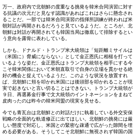
万一、政府内で北朝鮮の度重なる挑発を韓米合同演習に対す
る抗議の次元だと見なす認識があればこれはさらに懸念され
ることだ。一部では韓米合同演習の指揮所訓練が終われば米
朝対話が再開されるだろうと見ているようだ。ところが、北
朝鮮は対話が再開されても韓国当局は徹底して排除するとい
う意向を露骨に表わしている。
しかも、ドナルド・トランプ米大統領は「短距離ミサイルは
（米国に）脅威にならない」として金正恩氏に相槌を打って
いるような姿だ。金正恩氏はトランプ大統領を相手にする今
こそ韓米関係において米朝直取引で自身の立場を貫かせる絶
好の機会と捉えているようだ。このような状況を放置すれ
ば、北朝鮮に頬を叩かれ米国には後頭部を叩かれることが現
実で起きないと言い切ることはできない。トランプ大統領が
９日、再選募金行事で文大統領のイントネーションをまねて
皮肉ったのは昨今の韓米同盟の現実を見せる。
今でも青瓦台は北朝鮮との対話だけに執着している外交安保
戦略の全面的な軌道修正に出てほしい。北朝鮮の挑発には厳
しい態度で対応し、米国との緊密な疎通で広がった隙間を埋
める必要がある。そうしてこそ北朝鮮に無視されず韓国の国