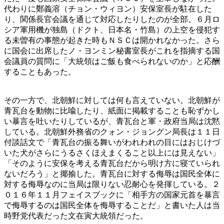
代わりに鄭義溶（チョン・ウィヨン）安保室長が駐在した
り、関係長官会議を通じて対応したりしたのが全部。６月ロ
シア軍用機が独島（ドクト、日本名・竹島）の上空を侵犯す
る未曽有の事態が起きた時もＮＳＣは開かれなかった。さら
に国会に出席したノ・ヨンミン秘書室長がこれを指摘する国
会議員の質問に「大統領はご飯も食べられないのか」と応酬
することもあった。
その一方で、北朝鮮に対しては何も言えていない。北朝鮮が
青瓦台を動物に比喩したり、紙面に掲載することも恥ずかし
い暴言を吐いたりしているが、青瓦台と軍・政府当局は沈黙
している。北朝鮮外務省のクォン・ジョングン局長は１１日
付談話文で「青瓦台の振る舞いがわれわれの目にはおじけづ
いた犬がさらにうるさくほえまくること以上には見えない」
「そのように安保を考える青瓦台だから明け方に寝ていられ
ないだろう」と揶揄した。青瓦台に対する侮辱は国民全体に
対する侮辱なのに当局は限りない忍耐心を発揮している。２
０１６年１１月フェイスブックに「相手方の国家元首を暴言
で侮辱するのは国民全体を侮辱することだ」と書いた人は当
時野党代表だった文在寅大統領だった。