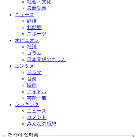
社会・文化
最新記事
ニュース
経済
北朝鮮
スポーツ
オピニオン
社説
コラム
日本関係のコラム
エンタメ
ドラマ
音楽
映画
アイドル
芸能一般
ランキング
ニュース
コメント
みんなの感想
검색어 입력폼