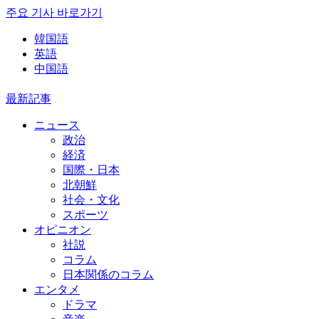
주요 기사 바로가기
韓国語
英語
中国語
最新記事
ニュース
政治
経済
国際・日本
北朝鮮
社会・文化
スポーツ
オピニオン
社説
コラム
日本関係のコラム
エンタメ
ドラマ