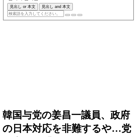
見出し or 本文
見出し and 本文
韓国与党の姜昌一議員、政府
の日本対応を非難するや…党