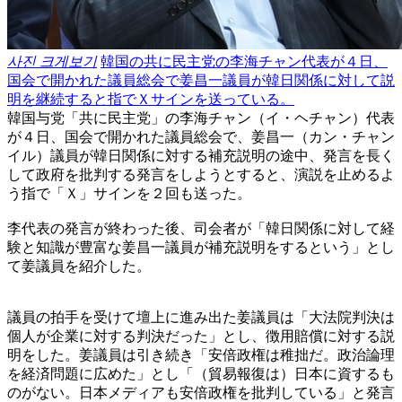
사진 크게보기
韓国の共に民主党の李海チャン代表が４日、
国会で開かれた議員総会で姜昌一議員が韓日関係に対して説
明を継続すると指でＸサインを送っている。
韓国与党「共に民主党」の李海チャン（イ・ヘチャン）代表
が４日、国会で開かれた議員総会で、姜昌一（カン・チャン
イル）議員が韓日関係に対する補充説明の途中、発言を長く
して政府を批判する発言をしようとすると、演説を止めるよ
う指で「Ｘ」サインを２回も送った。
李代表の発言が終わった後、司会者が「韓日関係に対して経
験と知識が豊富な姜昌一議員が補充説明をするという」とし
て姜議員を紹介した。
議員の拍手を受けて壇上に進み出た姜議員は「大法院判決は
個人が企業に対する判決だった」とし、徴用賠償に対する説
明をした。姜議員は引き続き「安倍政権は稚拙だ。政治論理
を経済問題に広めた」とし「（貿易報復は）日本に資するも
のがない。日本メディアも安倍政権を批判している」と発言