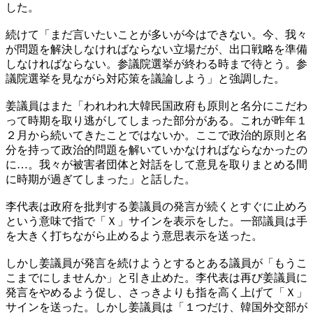
した。
続けて「まだ言いたいことが多いが今はできない。今、我々
が問題を解決しなければならない立場だが、出口戦略を準備
しなければならない。参議院選挙が終わる時まで待とう。参
議院選挙を見ながら対応策を議論しよう」と強調した。
姜議員はまた「われわれ大韓民国政府も原則と名分にこだわ
って時期を取り逃がしてしまった部分がある。これが昨年１
２月から続いてきたことではないか。ここで政治的原則と名
分を持って政治的問題を解いていかなければならなかったの
に…。我々が被害者団体と対話をして意見を取りまとめる間
に時期が過ぎてしまった」と話した。
李代表は政府を批判する姜議員の発言が続くとすぐに止めろ
という意味で指で「Ｘ」サインを表示をした。一部議員は手
を大きく打ちながら止めるよう意思表示を送った。
しかし姜議員が発言を続けようとするとある議員が「もうこ
こまでにしませんか」と引き止めた。李代表は再び姜議員に
発言をやめるよう促し、さっきよりも指を高く上げて「Ｘ」
サインを送った。しかし姜議員は「１つだけ、韓国外交部が