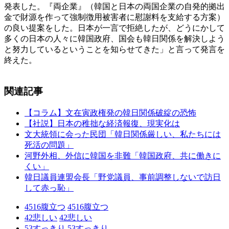
発表した。『両企業』（韓国と日本の両国企業の自発的拠出
金で財源を作って強制徴用被害者に慰謝料を支給する方案）
の良い提案をした。日本が一言で拒絶したが、どうにかして
多くの日本の人々に韓国政府、国会も韓日関係を解決しよう
と努力しているということを知らせてきた」と言って発言を
終えた。
関連記事
【コラム】文在寅政権発の韓日関係破綻の恐怖
【社説】日本の稚拙な経済報復、現実化は
文大統領に会った民団「韓日関係厳しい、私たちには
死活の問題」
河野外相、外信に韓国を非難「韓国政府、共に働きに
くい」
韓日議員連盟会長「野党議員、事前調整しないで訪日
して赤っ恥」
4516
腹立つ
4516
腹立つ
42
悲しい
42
悲しい
53
すっきり
53
すっきり