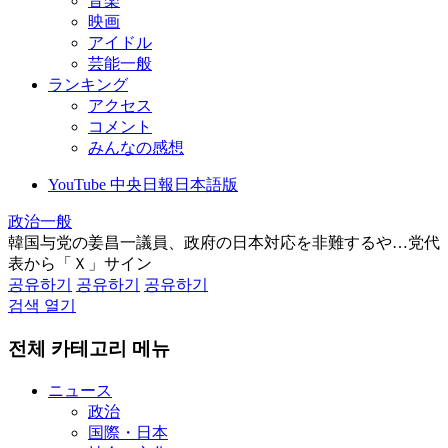
音楽
映画
アイドル
芸能一般
ランキング
アクセス
コメント
みんなの感想
YouTube 中央日報日本語版
政治一般
韓国与党の姜昌一議員、政府の日本対応を非難するや…党代
表から「Ｘ」サイン
공유하기
공유하기
공유하기
검색 열기
전체 카테고리 메뉴
ニュース
政治
国際・日本