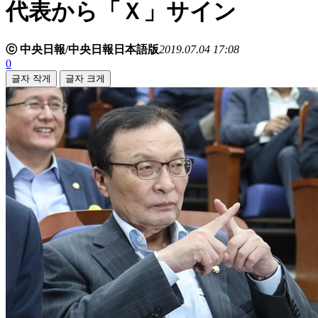
代表から「Ｘ」サイン
ⓒ 中央日報/中央日報日本語版
2019.07.04 17:08
0
글자 작게
글자 크게