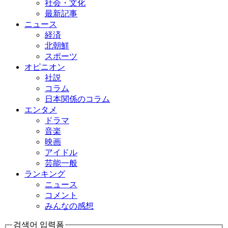
社会・文化
最新記事
ニュース
経済
北朝鮮
スポーツ
オピニオン
社説
コラム
日本関係のコラム
エンタメ
ドラマ
音楽
映画
アイドル
芸能一般
ランキング
ニュース
コメント
みんなの感想
검색어 입력폼