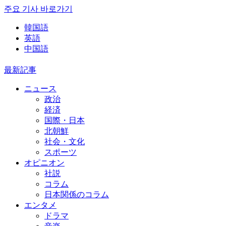
주요 기사 바로가기
韓国語
英語
中国語
最新記事
ニュース
政治
経済
国際・日本
北朝鮮
社会・文化
スポーツ
オピニオン
社説
コラム
日本関係のコラム
エンタメ
ドラマ