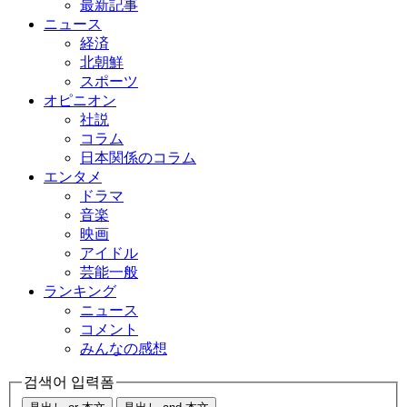
最新記事
ニュース
経済
北朝鮮
スポーツ
オピニオン
社説
コラム
日本関係のコラム
エンタメ
ドラマ
音楽
映画
アイドル
芸能一般
ランキング
ニュース
コメント
みんなの感想
검색어 입력폼