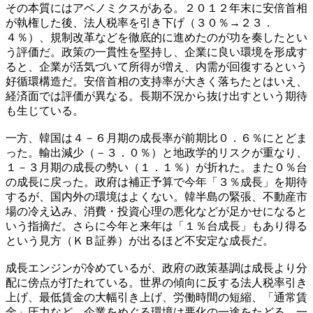
その本質にはアベノミクスがある。２０１２年末に安倍首相
が執権した後、法人税率を引き下げ（３０％→２３．
４％）、規制改革などを徹底的に進めたのが功を奏したとい
う評価だ。政策の一貫性を堅持し、企業に良い環境を形成す
ると、企業が活気づいて所得が増え、内需が回復するという
好循環構造だ。安倍首相の支持率が大きく落ちたとはいえ、
経済面では評価が異なる。長期不況から抜け出すという期待
も生じている。
一方、韓国は４－６月期の成長率が前期比０．６％にとどま
った。輸出減少（－３．０％）と地政学的リスクが重なり、
１－３月期の成長の勢い（１．１％）が折れた。また０％台
の成長に戻った。政府は補正予算で今年「３％成長」を期待
するが、国内外の環境はよくない。韓半島の緊張、不動産市
場の冷え込み、消費・投資心理の悪化などが足かせになると
いう指摘だ。さらに今年と来年は「１％台成長」もあり得る
という見方（ＫＢ証券）が出るほど不安定な成長だ。
成長エンジンが冷めているが、政府の政策基調は成長より分
配に傍点が打たれている。世界の傾向に反する法人税率引き
上げ、最低賃金の大幅引き上げ、労働時間の短縮、「通常賃
金」圧力など、企業をめぐる環境は悪化の一途をたどる。一