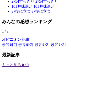
2754
すっきり
2754
すっきり
101
興味深い
101
興味深い
37
役に立つ
37
役に立つ
みんなの感想ランキング
1
/ 2
オピニオン
記事
공유하기
공유하기
공유하기
공유하기
最新記事
もっと見る
0
/ 0