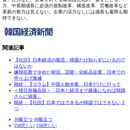
方、中長期成長に必須の規制改革、構造改革、労働改革など
革新の努力は見えない。企業の活力なしには成長も雇用も期
待できない。
関連記事
【社説】日本経済の復活、韓国だけ知らずにいるので
はないか
嫌韓拡散で冷めた韓流…芸能・化粧品企業、日本での
売り上げ激減
韓経：【コラム】中国人観光客、日本だけに行って
＜韓日首脳会談＞「日本と経済まで疎遠になれば韓国
さらに損害」
韓経：【社説】日本ではできるが韓国ではできない２
つ
39
腹立つ
39
腹立つ
558
悲しい
558
悲しい