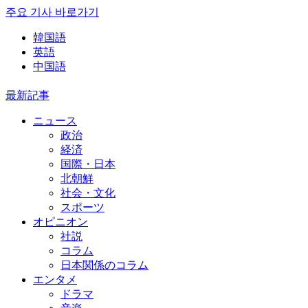
주요 기사 바로가기
韓国語
英語
中国語
最新記事
ニュース
政治
経済
国際・日本
北朝鮮
社会・文化
スポーツ
オピニオン
社説
コラム
日本関係のコラム
エンタメ
ドラマ