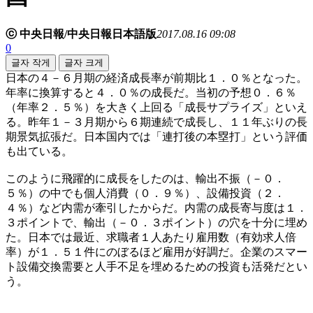
ⓒ 中央日報/中央日報日本語版
2017.08.16 09:08
0
글자 작게
글자 크게
日本の４－６月期の経済成長率が前期比１．０％となった。
年率に換算すると４．０％の成長だ。当初の予想０．６％
（年率２．５％）を大きく上回る「成長サプライズ」といえ
る。昨年１－３月期から６期連続で成長し、１１年ぶりの長
期景気拡張だ。日本国内では「連打後の本塁打」という評価
も出ている。
このように飛躍的に成長をしたのは、輸出不振（－０．
５％）の中でも個人消費（０．９％）、設備投資（２．
４％）など内需が牽引したからだ。内需の成長寄与度は１．
３ポイントで、輸出（－０．３ポイント）の穴を十分に埋め
た。日本では最近、求職者１人あたり雇用数（有効求人倍
率）が１．５１件にのぼるほど雇用が好調だ。企業のスマー
ト設備交換需要と人手不足を埋めるための投資も活発だとい
う。