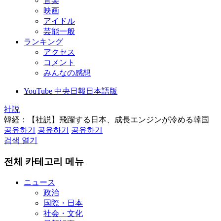
音楽
映画
アイドル
芸能一般
ランキング
アクセス
コメント
みんなの感想
YouTube 中央日報日本語版
社説
韓経：【社説】飛躍する日本、成長エンジンが冷める韓国
공유하기
공유하기
공유하기
검색 열기
전체 카테고리 메뉴
ニュース
政治
国際・日本
社会・文化