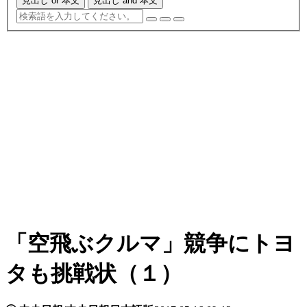
見出し or 本文
見出し and 本文
「空飛ぶクルマ」競争にトヨ
タも挑戦状（１）