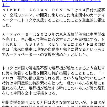
ト）
ＮＩＫＫＥＩ ＡＳＩＡＮ ＲＥＶＩＷＥは１４日付の記事
で「空飛ぶクルマ」の開発に乗り出した有志団体のカーティ
ベーターにトヨタが支援することにしたことを重点的に報道
した。
カーティベーターは２０２０年の東京五輪開催前に車両開発
を完了し、車が飛んで聖火に点火することを目標にする。Ｎ
ＩＫＫＥＩ ＡＳＩＡＮ ＲＥＶＩＷＥによるとトヨタ自動
車は「未来自動車は現在の自動車と完全に異なるという考え
でカーティベーターへの支援を決めた」と話した。
トヨタは米国で滑走路不要で飛行機が離陸できるよう自動車
に翼を装着する技術を開発し特許出願することもした。「エ
アロカー専用の積み重ねられる翼」という名前が付いたこの
特許は車両屋根に特殊素材を使った一種のパネルを何層にも
重ねる方式だ。飛行機が離陸する時にこのパネルが翼の役割
をして車両を空中に浮揚させる。
初期支援金額４２５０万円は大きな額ではないが、トヨタが