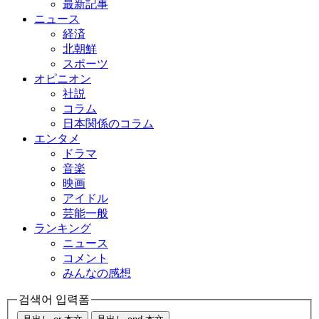
最新記事
ニュース
経済
北朝鮮
スポーツ
オピニオン
社説
コラム
日本関係のコラム
エンタメ
ドラマ
音楽
映画
アイドル
芸能一般
ランキング
ニュース
コメント
みんなの感想
검색어 입력폼