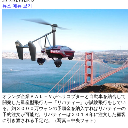
2017.05.16 09:13
뉴스 메뉴 보기
オランダ企業ＰＡＬ－Ｖがヘリコプターと自動車を結合して
開発した量産型飛行カー「リバティー」が試験飛行をしてい
る。約３０００万ウォンの予頭金を納入すればリバティーの
予約注文が可能だ。リバティーは２０１８年に注文した顧客
に引き渡される予定だ。（写真＝中央フォト）