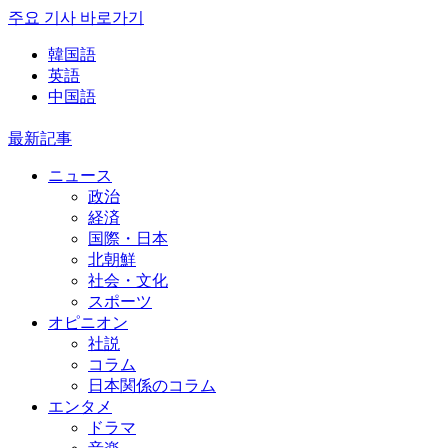
주요 기사 바로가기
韓国語
英語
中国語
最新記事
ニュース
政治
経済
国際・日本
北朝鮮
社会・文化
スポーツ
オピニオン
社説
コラム
日本関係のコラム
エンタメ
ドラマ