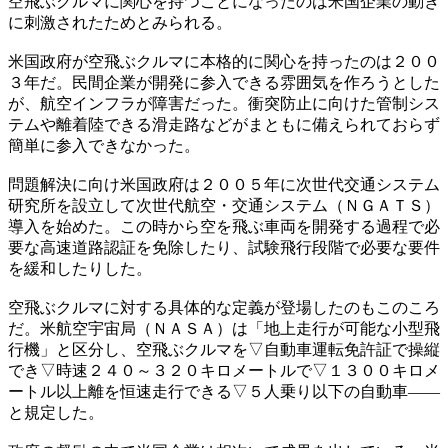
空飛ぶクルマに関心を持つことになったのは米国企業の動き
に刺激されたためとみられる。
米国政府が空飛ぶクルマに本格的に関心を持ったのは２００
３年だ。民間企業が開発に参入できる雰囲気を作ろうとした
が、航空インフラが障害だった。衝突防止に向けた管制シス
テムや離着陸できる滑走路などがまともに備えられておらず
簡単に参入できなかった。
問題解決に向け米国政府は２００５年に次世代交通システム
研究所を設立して次世代航空・交通システム（ＮＧＡＴＳ）
導入を始めた。この時から空を飛ぶ車両を開発する過程で必
要な高速道路認証を免除したり、試験飛行段階で必要な要件
を緩和したりした。
空飛ぶクルマに対する具体的な定義が登場したのもこのころ
だ。米航空宇宙局（ＮＡＳＡ）は「地上走行が可能な小型飛
行機」と区分し、空飛ぶクルマを▽自動車運転免許証で操縦
でき▽時速２４０～３２０キロメートルで▽１３００キロメ
ートル以上離を恒速走行できる▽５人乗り以下の自動車――
と規定した。