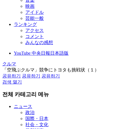
音楽
映画
アイドル
芸能一般
ランキング
アクセス
コメント
みんなの感想
YouTube 中央日報日本語版
クルマ
「空飛ぶクルマ」競争にトヨタも挑戦状（１）
공유하기
공유하기
공유하기
검색 열기
전체 카테고리 메뉴
ニュース
政治
国際・日本
社会・文化