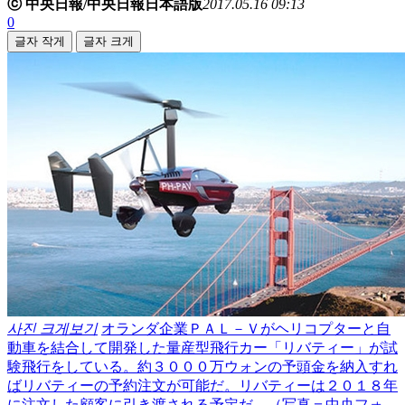
ⓒ 中央日報/中央日報日本語版
2017.05.16 09:13
0
글자 작게
글자 크게
사진 크게보기
オランダ企業ＰＡＬ－Ｖがヘリコプターと自
動車を結合して開発した量産型飛行カー「リバティー」が試
験飛行をしている。約３０００万ウォンの予頭金を納入すれ
ばリバティーの予約注文が可能だ。リバティーは２０１８年
に注文した顧客に引き渡される予定だ。（写真＝中央フォ