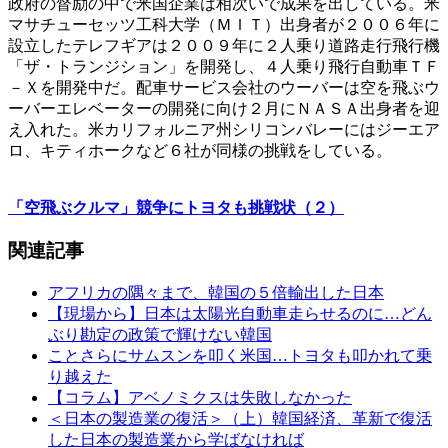
政府の督励の中で米国企業は相次いで成果を出している。米
マサチューセッツ工科大学（ＭＩＴ）出身者が２００６年に
設立したテレフギアは２００９年に２人乗り道路走行飛行機
「ザ・トランジション」を開発し、４人乗り飛行自動車ＴＦ
－Ｘを開発中だ。配車サービス会社のウーバーは空を飛ぶウ
ーバーエレベーターの開発に向け２月にＮＡＳＡ出身者を迎
え入れた。米カリフォルニア州シリコンバレーにはジーエア
ロ、キティホークなど６社が同様の挑戦をしている。
「空飛ぶクルマ」競争にトヨタも挑戦状（２）
関連記事
アフリカの隅々まで、韓国の５倍輸出した日本
【現場から】日本は太陽光自動車走らせるのに…どん
ぶり勘定の政策で輝けない韓国
ことさらにサムスンを叩く米国…トヨタも叩かれて乗
り越えた
【コラム】アベノミクスは失敗しなかった
＜日本の製造業の復活＞（上）韓国経済、革新で復活
した日本の製造業から学ばなければ