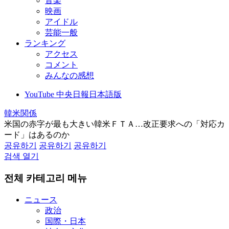
音楽
映画
アイドル
芸能一般
ランキング
アクセス
コメント
みんなの感想
YouTube 中央日報日本語版
韓米関係
米国の赤字が最も大きい韓米ＦＴＡ…改正要求への「対応カ
ード」はあるのか
공유하기
공유하기
공유하기
검색 열기
전체 카테고리 메뉴
ニュース
政治
国際・日本