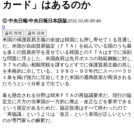
カード」はあるのか
ⓒ 中央日報/中央日報日本語版
2016.10.06 09:46
0
글자 작게
글자 크게
米国の保護貿易主義の余波は韓国にも押し寄せてくる見通し
だ。米国が自由貿易協定（ＦＴＡ）を結んでいる国のうち最
も多くの貿易赤字を見せている韓国とのＦＴＡはすでに深刻
な問題に浮上した。米国政府は先月ポスコの熱延鋼板に対し
５７％の高い相殺関税を課すなどすでに保護貿易主義の兆し
を本格的に示している。１９８０～９０年代にスーパー３０
１条を掲げ強力に圧迫してきた米国の通商政策が再演される
だろうという分析まで出ている。
最も懸念される分野は韓米ＦＴＡの再協議要求だ。現行の協
定文に片方の当事国が一方的に廃止・改正などを要求できる
という規定があるためだ。協定批准はすべて終わったので
「再協議」というよりは「改正」という表現が正しいという
のが専門家らの解釈だ。