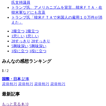
氏支持議員
トランプ氏、アメリカニズムを宣言…韓米ＦＴＡ・在
韓米軍などにも言及
トランプ氏「韓米ＦＴＡで米国人の雇用１０万件が消
えた」
2
腹立つ
2
腹立つ
1
悲しい
1
悲しい
28
すっきり
28
すっきり
5
興味深い
5
興味深い
1
役に立つ
1
役に立つ
みんなの感想ランキング
1
/ 2
国際・日本
記事
공유하기
공유하기
공유하기
공유하기
最新記事
もっと見る
0
/ 0