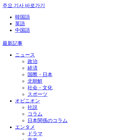
주요 기사 바로가기
韓国語
英語
中国語
最新記事
ニュース
政治
経済
国際・日本
北朝鮮
社会・文化
スポーツ
オピニオン
社説
コラム
日本関係のコラム
エンタメ
ドラマ