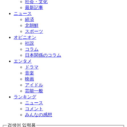
社会・文化
最新記事
ニュース
経済
北朝鮮
スポーツ
オピニオン
社説
コラム
日本関係のコラム
エンタメ
ドラマ
音楽
映画
アイドル
芸能一般
ランキング
ニュース
コメント
みんなの感想
검색어 입력폼