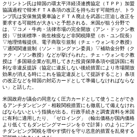
クリントン氏は韓国の環太平洋経済連携協定（ＴＰＰ）加盟
協議過程で韓米ＦＴＡ条項の改正を持ち出す可能性が、トラ
ンプ氏は安保無賃乗車論とＦＴＡ廃止を武器に圧迫し改正を
要求する可能性が大きいと予想される。米国が狙う分野で
は、▽コメ・牛肉・法律市場の完全開放（アン・ドックン教
授）▽技術標準・衛生検疫など非関税障壁（ホ・ユン院長）
▽地理情報提供、電子商取引規制（チェ・ウォンモク教授）
▽通関関連規制（ソン・ヨングァン委員）▽補助金分野（ク
ァク・ノソン教授）などが挙げられた。チェ・ウォンモク教
授は「多国籍企業が乱用してきた投資保障条項や提訴国に有
利な非違反提訴（協定に違反しない後続措置により市場開放
効果が消える時にこれを協定違反として提訴すること）条項
の改正などを韓国の対応カードとして準備しなければならな
い」と話した。
米国政府が議会の同意なく圧力カードとして使うことができ
るアンチダンピング・相殺関税措置にも徹底して備えなけれ
ばならないという指摘が出る。行政手続きと調査資料を米国
に有利に適用したり、「ゼロイング」（輸出価格が国内価格
より低くてもダンピングマージンを０で計算）のようにアン
チダンピング関税を増やす慣行を守り恣意的措置を乱発する