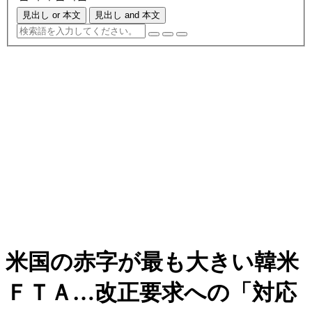
見出し or 本文
見出し and 本文
米国の赤字が最も大きい韓米
ＦＴＡ…改正要求への「対応