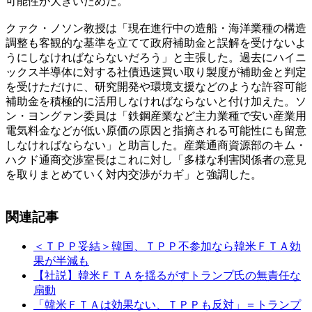
可能性が大きいためだ。
クァク・ノソン教授は「現在進行中の造船・海洋業種の構造
調整も客観的な基準を立てて政府補助金と誤解を受けないよ
うにしなければならないだろう」と主張した。過去にハイニ
ックス半導体に対する社債迅速買い取り製度が補助金と判定
を受けただけに、研究開発や環境支援などのような許容可能
補助金を積極的に活用しなければならないと付け加えた。ソ
ン・ヨングァン委員は「鉄鋼産業など主力業種で安い産業用
電気料金などが低い原価の原因と指摘される可能性にも留意
しなければならない」と助言した。産業通商資源部のキム・
ハクド通商交渉室長はこれに対し「多様な利害関係者の意見
を取りまとめていく対内交渉がカギ」と強調した。
関連記事
＜ＴＰＰ妥結＞韓国、ＴＰＰ不参加なら韓米ＦＴＡ効
果が半減も
【社説】韓米ＦＴＡを揺るがすトランプ氏の無責任な
扇動
「韓米ＦＴＡは効果ない、ＴＰＰも反対」＝トランプ