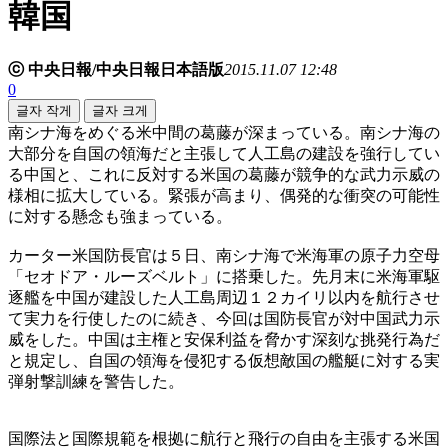
韓国
ⓒ 中央日報/中央日報日本語版
2015.11.07 12:48
0
글자 작게
글자 크게
南シナ海をめぐる米中間の葛藤が深まっている。南シナ海の
大部分を自国の領海だと主張して人工島の建設を強行してい
る中国と、これに反対する米国の葛藤が競争的な武力示威の
様相に拡大している。緊張が高まり、偶発的な衝突の可能性
に対する懸念も強まっている。
カーター米国防長官は５日、南シナ海で米海軍の原子力空母
「セオドア・ルーズベルト」に搭乗した。先月末に米海軍駆
逐艦を中国が建設した人工島周辺１２カイリ以内を航行させ
て実力を行使したのに続き、今回は国防長官が対中国武力示
威をした。中国は主権と安保利益を脅かす深刻な挑発行為だ
と規定し、自国の領海を侵犯する仮想敵国の艦艇に対する実
弾射撃訓練を警告した。
国際法と国際規範を根拠に航行と飛行の自由を主張する米国