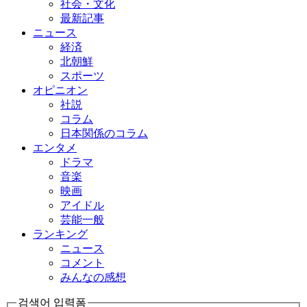
社会・文化
最新記事
ニュース
経済
北朝鮮
スポーツ
オピニオン
社説
コラム
日本関係のコラム
エンタメ
ドラマ
音楽
映画
アイドル
芸能一般
ランキング
ニュース
コメント
みんなの感想
검색어 입력폼