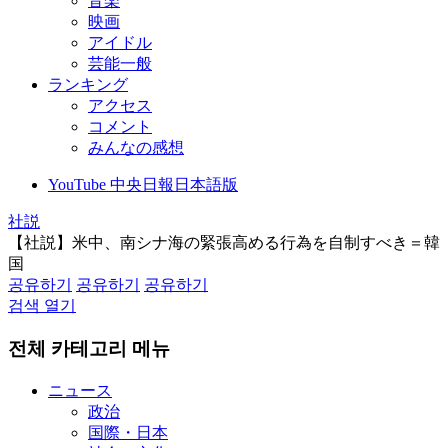
音楽
映画
アイドル
芸能一般
ランキング
アクセス
コメント
みんなの感想
YouTube 中央日報日本語版
社説
【社説】米中、南シナ海の緊張高める行為を自制すべき＝韓
国
공유하기
공유하기
공유하기
검색 열기
전체 카테고리 메뉴
ニュース
政治
国際・日本