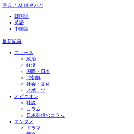
주요 기사 바로가기
韓国語
英語
中国語
最新記事
ニュース
政治
経済
国際・日本
北朝鮮
社会・文化
スポーツ
オピニオン
社説
コラム
日本関係のコラム
エンタメ
ドラマ