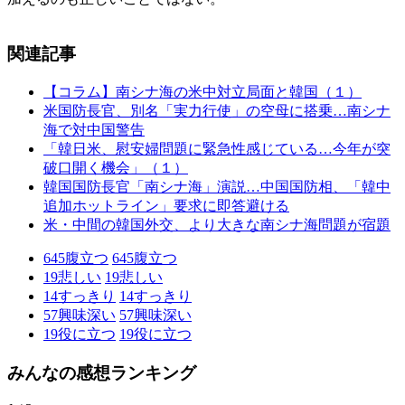
関連記事
【コラム】南シナ海の米中対立局面と韓国（１）
米国防長官、別名「実力行使」の空母に搭乗…南シナ
海で対中国警告
「韓日米、慰安婦問題に緊急性感じている…今年が突
破口開く機会」（１）
韓国国防長官「南シナ海」演説…中国国防相、「韓中
追加ホットライン」要求に即答避ける
米・中間の韓国外交、より大きな南シナ海問題が宿題
645
腹立つ
645
腹立つ
19
悲しい
19
悲しい
14
すっきり
14
すっきり
57
興味深い
57
興味深い
19
役に立つ
19
役に立つ
みんなの感想ランキング