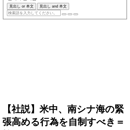
見出し or 本文
見出し and 本文
【社説】米中、南シナ海の緊
張高める行為を自制すべき＝