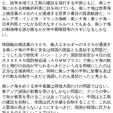
と、紛争水域で人工島の建設を強行する中国ともに、南シナ
海にかかる戦略的利害に目を向けている。南シナ海は世界海
上物流量の３分の１が通過する世界２番目の貿易航路だ。ペ
ルシア湾－インド洋－マラッカ海峡－南シナ海－東シナ海－
日本列島とつながる巨大なオイルルートでもある。南シナ海
の制海権を誰が握るかが米中覇権競争のカギになるしかな
い。
韓国輸出物流量の３０％、輸入エネルギーの９０％が通過す
る南シナ海の平和と安全は韓国の国益とも直結する問題だ。
こうした点で韓民求（ハン・ミング）国防部長官が４日の拡
大ＡＳＥＡＮ国防相会議（ＡＤＭＭプラス）で南シナ海の航
行と飛行の自由が守られるべきだという点を明確にしたのは
正当な立場表明だった。同時に南シナ海の平和に影響を及ぼ
す行動を自制すべきだと強調したのも適切だったと考える。
南シナ海をめぐる米中葛藤は両強大国だけの問題ではない。
東アジア諸国が影響を受けるしかない問題だ。クジラの争い
で魚が被害を受けることはあってはならない。中国は人工島
の建設を自制し、米国は武力示威を自制することで、これ以
上緊張が高まらないようにするべきだ。両国が韓国に圧力を
加えるのも正しいことではない。