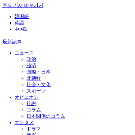
주요 기사 바로가기
韓国語
英語
中国語
最新記事
ニュース
政治
経済
国際・日本
北朝鮮
社会・文化
スポーツ
オピニオン
社説
コラム
日本関係のコラム
エンタメ
ドラマ