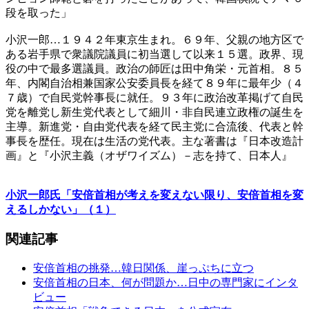
段を取った」
小沢一郎…１９４２年東京生まれ。６９年、父親の地方区で
ある岩手県で衆議院議員に初当選して以来１５選。政界、現
役の中で最多選議員。政治の師匠は田中角栄・元首相。８５
年、内閣自治相兼国家公安委員長を経て８９年に最年少（４
７歳）で自民党幹事長に就任。９３年に政治改革掲げて自民
党を離党し新生党代表として細川・非自民連立政権の誕生を
主導。新進党・自由党代表を経て民主党に合流後、代表と幹
事長を歴任。現在は生活の党代表。主な著書は『日本改造計
画』と『小沢主義（オザワイズム）－志を持て、日本人』
小沢一郎氏「安倍首相が考えを変えない限り、安倍首相を変
えるしかない」（１）
関連記事
安倍首相の挑発…韓日関係、崖っぷちに立つ
安倍首相の日本、何が問題か…日中の専門家にインタ
ビュー