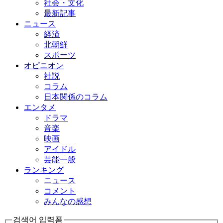
社会・文化
最新記事
ニュース
経済
北朝鮮
スポーツ
オピニオン
社説
コラム
日本関係のコラム
エンタメ
ドラマ
音楽
映画
アイドル
芸能一般
ランキング
ニュース
コメント
みんなの感想
검색어 입력폼