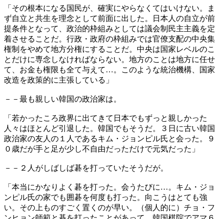
「その根本になる国民が、確実にやらなくてはいけない。ま
ず自立と共生を理念として前面に出した。日本人の自立が前
提条件となって、政治的枠組みとしては議会制民主主義を定
着させることだ。行政・政府の枠組みでは官僚支配の中央集
権制をやめて地方分権にすることだ。中央は国家レベルのこ
とだけに専念しなければならない。地方のことは地方に任せ
て、お金も権限も全て与えて…。このような統治機構、国家
改造を政策的に主張している」
－－最も親しい韓国の政治家は。
「若かったころ政界に出てきて日本でもずっと親しかった
人々はほとんど引退した。韓国でもそうだ。３日に古い韓国
政治家の友人の１人であるキム・ジョンピル氏と会った。９
０歳だが手と足が少し不自由だっただけで元気だった」
－－２人がしばしば碁を打っていたそうだが。
「本当にかなりよく碁を打った。会うたびに…。キム・ジョ
ンピル氏の家でも囲碁を何度も打った。向こうはとても強
い。その上ものすごく置くのが早い。（個人的に）チョ・フ
ンヒョン師範と碁を打ったことがあって、韓国棋院でアマ６