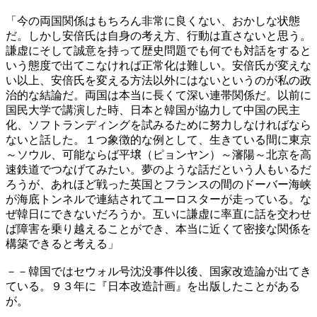
「今の両国関係はもちろん非常に良くない、おかしな状態
だ。しかし安倍氏は自身の考え方、行動は直さないと思う。
謙虚にそして誠意を持って歴史問題でも何でも対話をすると
いう態度で出てこなければ正常化は難しい。安倍氏が変えな
い以上、安倍氏を変える方法以外にはないというのが私の政
治的な結論だ。両国は本当に長くて深い連帯関係だ。以前に
国民大学で講演した時、日本と韓国が協力して中国の民主
化、ソフトランディングを試みるために努力しなければなら
ないと話した。１つ象徴的な例として、生きている間に東京
～ソウル、可能ならば平壌（ピョンヤン）～瀋陽～北京を高
速鉄道でつなげてみたい。夢のような話だという人もいるだ
ろうが、あれほど戦った英国とフランスの間のドーバー海峡
が海底トンネルで連結されてユーロスターが走っている。な
ぜ韓日にできないだろうか。互いに謙虚に率直に話を交わせ
ば障害を乗り越えることができ、本当に近くて密接な関係を
構築できると考える」
－－韓国ではセウォル号沈没事件以後、国家改造論が出てき
ている。９３年に『日本改造計画』を出版したことがある
が。