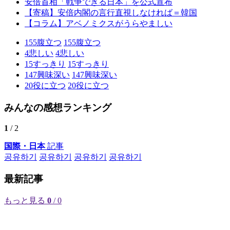
安倍首相「戦争できる日本」を公式宣布
【寄稿】安倍内閣の言行直視しなければ＝韓国
【コラム】アベノミクスがうらやましい
155
腹立つ
155
腹立つ
4
悲しい
4
悲しい
15
すっきり
15
すっきり
147
興味深い
147
興味深い
20
役に立つ
20
役に立つ
みんなの感想ランキング
1
/ 2
国際・日本
記事
공유하기
공유하기
공유하기
공유하기
最新記事
もっと見る
0
/ 0