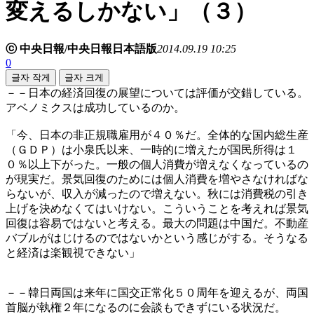
変えるしかない」（３）
ⓒ 中央日報/中央日報日本語版
2014.09.19 10:25
0
글자 작게
글자 크게
－－日本の経済回復の展望については評価が交錯している。
アベノミクスは成功しているのか。
「今、日本の非正規職雇用が４０％だ。全体的な国内総生産
（ＧＤＰ）は小泉氏以来、一時的に増えたが国民所得は１
０％以上下がった。一般の個人消費が増えなくなっているの
が現実だ。景気回復のためには個人消費を増やさなければな
らないが、収入が減ったので増えない。秋には消費税の引き
上げを決めなくてはいけない。こういうことを考えれば景気
回復は容易ではないと考える。最大の問題は中国だ。不動産
バブルがはじけるのではないかという感じがする。そうなる
と経済は楽観視できない」
－－韓日両国は来年に国交正常化５０周年を迎えるが、両国
首脳が執権２年になるのに会談もできずにいる状況だ。