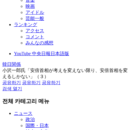
音楽
映画
アイドル
芸能一般
ランキング
アクセス
コメント
みんなの感想
YouTube 中央日報日本語版
韓日関係
小沢一郎氏「安倍首相が考えを変えない限り、安倍首相を変
えるしかない」（３）
공유하기
공유하기
공유하기
검색 열기
전체 카테고리 메뉴
ニュース
政治
国際・日本