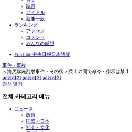
音楽
映画
アイドル
芸能一般
ランキング
アクセス
コメント
みんなの感想
YouTube 中央日報日本語版
事件・事故
＜海兵隊銃乱射事件・その後＞兵士の間で命令・指示は禁止
공유하기
공유하기
공유하기
검색 열기
전체 카테고리 메뉴
ニュース
政治
国際・日本
社会・文化