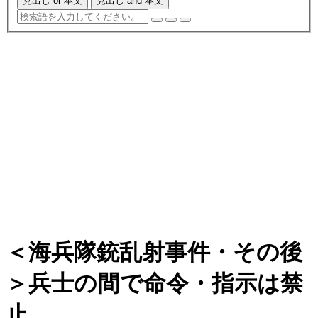
見出し or 本文
見出し and 本文
＜海兵隊銃乱射事件・その後
＞兵士の間で命令・指示は禁
止