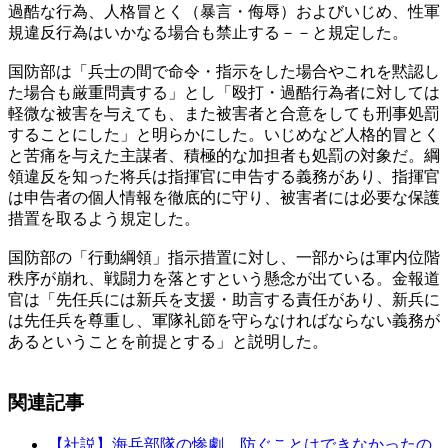
過酷な行為、人格冒とく（暴言・侮辱）およびいじめ、性軍
規違反行為はいかなる場合も禁止する－－と規定した。
国防部は「兵士の間で命令・指示をした場合やこれを黙認し
た場合も厳重問責する」とし「殴打・過酷行為者に対しては
軽微な被害を与えても、また被害者と合意をしても刑事処罰
することにした」と明らかにした。いじめなど人格的冒とく
と苦痛を与えた主謀者、積極的な加担者も処罰の対象だ。綱
領違反を知った将兵は指揮官に申告する義務があり、指揮官
は申告者の個人情報を徹底的に守り、被害者には必要な保護
措置を取るよう規定した。
国防部の「行動綱領」指示措置に対し、一部からは軍内位階
秩序が崩れ、戦闘力を落とすという懸念が出ている。金報道
官は「先任兵には新兵を支援・助言する責任があり、新兵に
は先任兵を尊重し、軍隊礼節を守らなければならない義務が
あるということを前提とする」と説明した。
関連記事
【社説】海兵部隊の惨劇、防ぐことはできなかったの