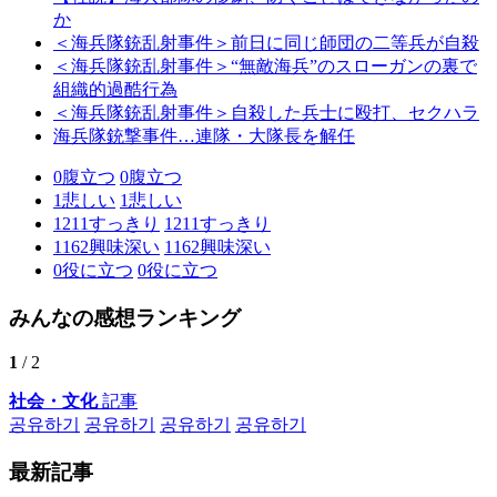
か
＜海兵隊銃乱射事件＞前日に同じ師団の二等兵が自殺
＜海兵隊銃乱射事件＞“無敵海兵”のスローガンの裏で
組織的過酷行為
＜海兵隊銃乱射事件＞自殺した兵士に殴打、セクハラ
海兵隊銃撃事件…連隊・大隊長を解任
0
腹立つ
0
腹立つ
1
悲しい
1
悲しい
1211
すっきり
1211
すっきり
1162
興味深い
1162
興味深い
0
役に立つ
0
役に立つ
みんなの感想ランキング
1
/ 2
社会・文化
記事
공유하기
공유하기
공유하기
공유하기
最新記事