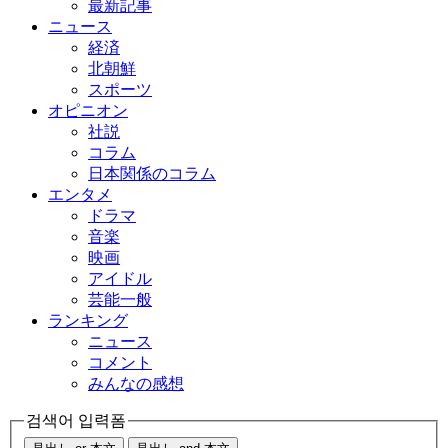
最新記事
ニュース
経済
北朝鮮
スポーツ
オピニオン
社説
コラム
日本関係のコラム
エンタメ
ドラマ
音楽
映画
アイドル
芸能一般
ランキング
ニュース
コメント
みんなの感想
검색어 입력폼