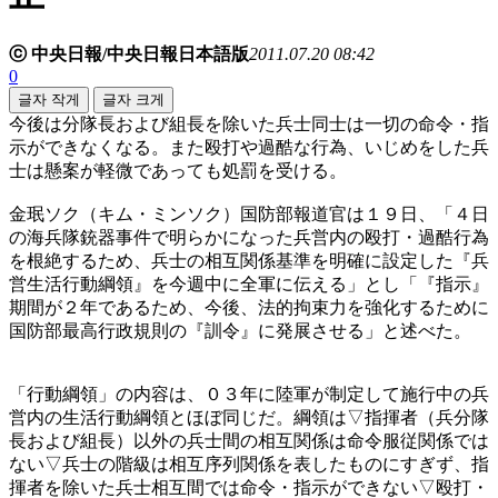
ⓒ 中央日報/中央日報日本語版
2011.07.20 08:42
0
글자 작게
글자 크게
今後は分隊長および組長を除いた兵士同士は一切の命令・指
示ができなくなる。また殴打や過酷な行為、いじめをした兵
士は懸案が軽微であっても処罰を受ける。
金珉ソク（キム・ミンソク）国防部報道官は１９日、「４日
の海兵隊銃器事件で明らかになった兵営内の殴打・過酷行為
を根絶するため、兵士の相互関係基準を明確に設定した『兵
営生活行動綱領』を今週中に全軍に伝える」とし「『指示』
期間が２年であるため、今後、法的拘束力を強化するために
国防部最高行政規則の『訓令』に発展させる」と述べた。
「行動綱領」の内容は、０３年に陸軍が制定して施行中の兵
営内の生活行動綱領とほぼ同じだ。綱領は▽指揮者（兵分隊
長および組長）以外の兵士間の相互関係は命令服従関係では
ない▽兵士の階級は相互序列関係を表したものにすぎず、指
揮者を除いた兵士相互間では命令・指示ができない▽殴打・