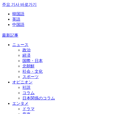
주요 기사 바로가기
韓国語
英語
中国語
最新記事
ニュース
政治
経済
国際・日本
北朝鮮
社会・文化
スポーツ
オピニオン
社説
コラム
日本関係のコラム
エンタメ
ドラマ