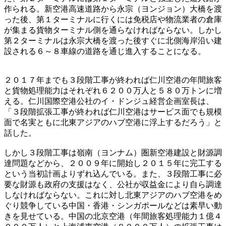
作られる。新空港高速道路から永宗（ヨンジョン）大橋を渡
った後、第１ターミナルに行くには免税店や物流業者の倉庫
が集まる貨物ターミナル側を通らなければならない。しかし
第２ターミナルは永宗大橋を渡った後すぐに北側海岸沿い建
設される６～８車線の道路を通じ進入することになる。
２０１７年までも３段階工事が終われば仁川空港の年間旅客
と貨物処理能力はそれぞれ６２００万人と５８０万トンに増
える。仁川国際空港公社のイ・ドンジュ経営企画室長は、
「３段階拡張工事が終われば仁川空港はサービス面でも規模
面で名実ともに北東アジアのハブ空港に浮上するだろう」と
話した。
しかし３段階工事は嶺南（ヨンナム）圏新空港建設と財源調
達問題などから、２００９年に開始し２０１５年に完工する
という当初計画よりずれ込んでいる。また、３段階工事に必
要な財源も政府の支援はなく、公社が収益金により自ら調達
しなければならない。これに対し北東アジアのハブ空港をめ
ぐり競争している中国・香港・シンガポールなどは素早い動
きを見せている。中国の北京空港（年間旅客処理能力１億４