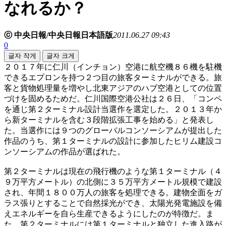
なれるか？
ⓒ 中央日報/中央日報日本語版
2011.06.27 09:43
0
글자 작게
글자 크게
２０１７年に仁川（インチョン）空港に航空機８６機を駐機
できるエプロンを持つ２つ目の旅客ターミナルができる。旅
客と貨物処理量を増やし北東アジアのハブ空港としての位置
づけを固めるためだ。仁川国際空港公社は２６日、「コンペ
を通じ第２ターミナル設計当選作を選定した。２０１３年か
ら新ターミナルを含む３段階拡張工事を始める」と発表し
た。当選作には９つのグローバルコンソーシアムが提出した
作品のうち、第１ターミナルの設計に参加したヒリム建設コ
ンソーシアムの作品が選ばれた。
第２ターミナルは現在の飛行機のような第１ターミナル（４
９万平方メートル）の北側に３５万平方メートル規模で建設
され、年間１８００万人の旅客を処理できる。建物全面をガ
ラス張りとすることで自然採光ができ、太陽光発電施設を備
えエネルギーを自ら生産できるようにしたのが特徴だ。ま
た、第２ターミナルには第１ターミナルと独立した進入路が