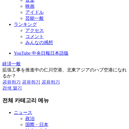
音楽
映画
アイドル
芸能一般
ランキング
アクセス
コメント
みんなの感想
YouTube 中央日報日本語版
経済一般
拡張工事を推進中の仁川空港、北東アジアのハブ空港になれ
るか？
공유하기
공유하기
공유하기
검색 열기
전체 카테고리 메뉴
ニュース
政治
国際・日本