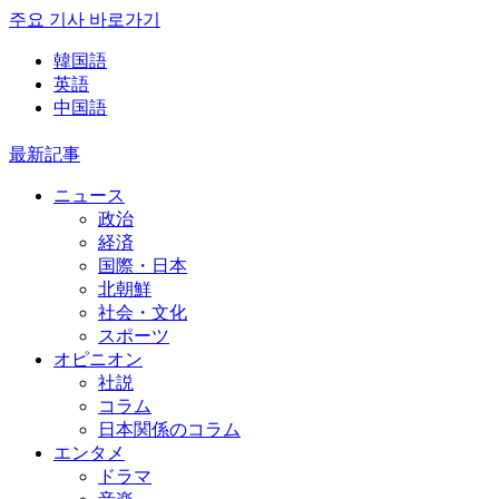
주요 기사 바로가기
韓国語
英語
中国語
最新記事
ニュース
政治
経済
国際・日本
北朝鮮
社会・文化
スポーツ
オピニオン
社説
コラム
日本関係のコラム
エンタメ
ドラマ