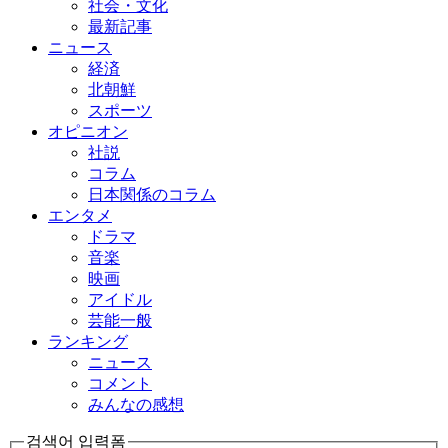
社会・文化
最新記事
ニュース
経済
北朝鮮
スポーツ
オピニオン
社説
コラム
日本関係のコラム
エンタメ
ドラマ
音楽
映画
アイドル
芸能一般
ランキング
ニュース
コメント
みんなの感想
검색어 입력폼