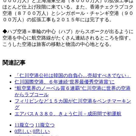
０００万人）と上海浦東空港（８０００万人）の拡張工事は
ほとんど仕上げ段階に来ている。また、香港チェクラプコク
空港（８７００万人）とシンガポール・チャンギ空港（９０
００万人）の拡張工事も２０１５年には完了する。
◆ハブ空港＝車輪の中心（ハブ）からスポークが出るように
空港を中心に航空路線がたくさん連結されるところを指す。
こうした空港は旅客の移動と物流の中心地となる。
関連記事
「仁川空港公社は韓国の自負心…売却すべきでない」
仁川国際空港、６年連続‘世界最優秀空港賞’に
“航空業界のノーベル賞６連覇”仁川空港に世界の空港
からラブコール
フィリピンなど１５カ国が仁川空港をベンチマーキン
グ
エアバスＡ３８０、きょう仁川－成田間で初運航
11
腹立つ
11
腹立つ
0
悲しい
0
悲しい