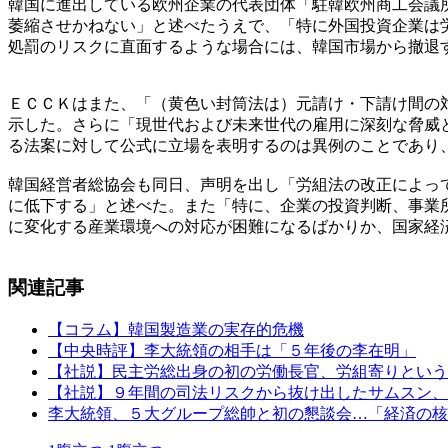
韓国に進出している欧州企業の代表団体「駐韓欧州商工会議
萎縮させかねない」と述べたうえで、「特に外国投資企業は
処罰のリスクに直面するような場合には、韓国市場から撤退
ＥＣＣＫはまた、「（黄色い封筒法は）元請け・下請け間の
示した。さらに「現世代および未来世代の雇用に深刻な脅威
る法案に対して公式に立場を表明するのは異例のことであり
韓国経営者総協会も同日、声明を出し「労組法の改正によっ
に低下する」と述べた。また「特に、企業の投資判断、事業
に変化する産業環境への対応が困難になるばかりか、国家経
関連記事
【コラム】韓国製造業の実存的危機
【中央時評】李大統領の相手は「５年後の李在明」
【社説】民主労総出身の初の労働長官、労組寄りという
【社説】９年間の司法リスクから抜け出したサムスン、
李大統領、５大グループ総帥と初の懇談会…「経済の核