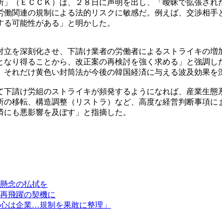
所」（ＥＣＣＫ）は、２８日に声明を出し、「曖昧で拡張され
労働関連の規制による法的リスクに敏感だ。例えば、交渉相手
する可能性がある」と明かした。
対立を深刻化させ、下請け業者の労働者によるストライキの増
となり得ることから、改正案の再検討を強く求める」と強調し
、それだけ黄色い封筒法が今後の韓国経済に与える波及効果を
て下請け労組のストライキが頻発するようになれば、産業生態
所の移転、構造調整（リストラ）など、高度な経営判断事項に
済にも悪影響を及ぼす」と指摘した。
懸念の払拭を
再飛躍の契機に
心は企業…規制を果敢に整理」