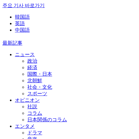
주요 기사 바로가기
韓国語
英語
中国語
最新記事
ニュース
政治
経済
国際・日本
北朝鮮
社会・文化
スポーツ
オピニオン
社説
コラム
日本関係のコラム
エンタメ
ドラマ