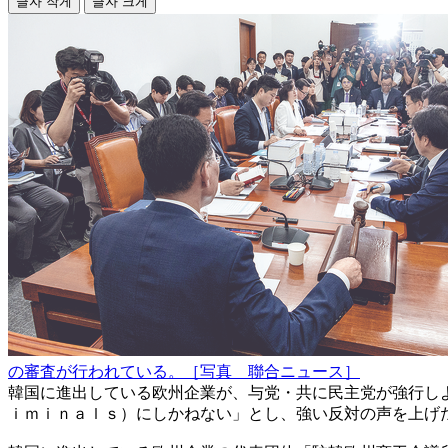
글자 작게
글자 크게
の審査が行われている。［写真 聯合ニュース］
韓国に進出している欧州企業が、与党・共に民主党が強行し
ｉｍｉｎａｌｓ）にしかねない」とし、強い反対の声を上げ