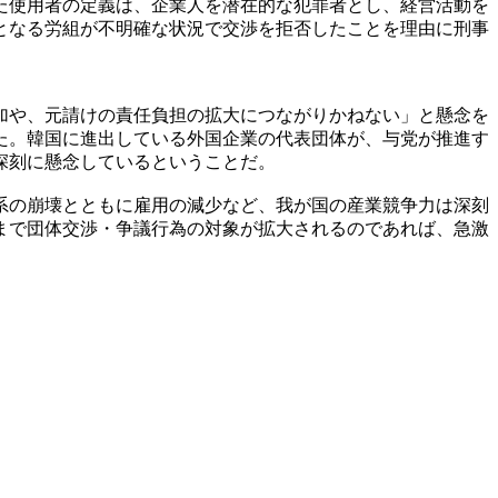
た使用者の定義は、企業人を潜在的な犯罪者とし、経営活動を
となる労組が不明確な状況で交渉を拒否したことを理由に刑事
加や、元請けの責任負担の拡大につながりかねない」と懸念を
た。韓国に進出している外国企業の代表団体が、与党が推進す
深刻に懸念しているということだ。
系の崩壊とともに雇用の減少など、我が国の産業競争力は深刻
まで団体交渉・争議行為の対象が拡大されるのであれば、急激