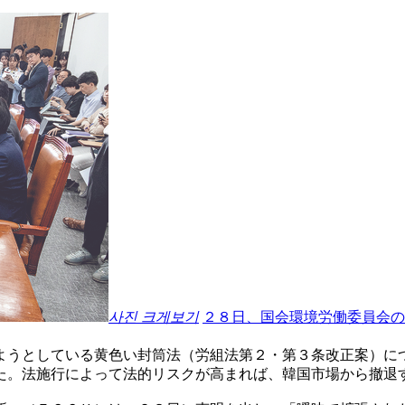
사진 크게보기
２８日、国会環境労働委員会の
ようとしている黄色い封筒法（労組法第２・第３条改正案）に
た。法施行によって法的リスクが高まれば、韓国市場から撤退