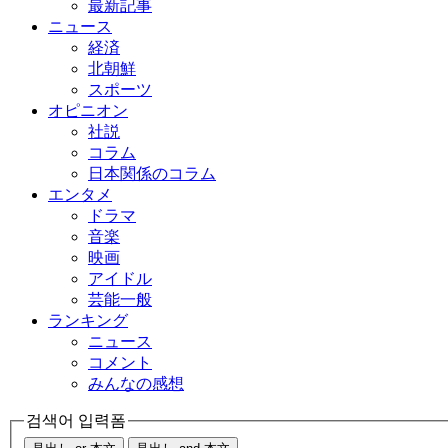
最新記事
ニュース
経済
北朝鮮
スポーツ
オピニオン
社説
コラム
日本関係のコラム
エンタメ
ドラマ
音楽
映画
アイドル
芸能一般
ランキング
ニュース
コメント
みんなの感想
검색어 입력폼