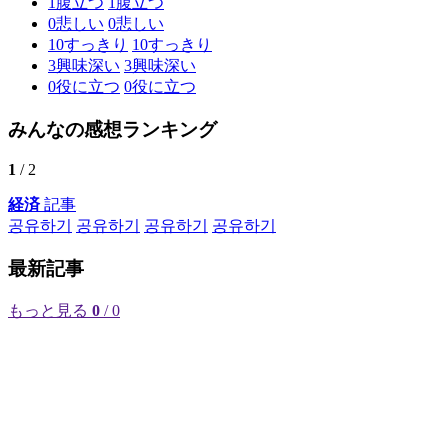
1
腹立つ
1
腹立つ
0
悲しい
0
悲しい
10
すっきり
10
すっきり
3
興味深い
3
興味深い
0
役に立つ
0
役に立つ
みんなの感想ランキング
1
/ 2
経済
記事
공유하기
공유하기
공유하기
공유하기
最新記事
もっと見る
0
/ 0