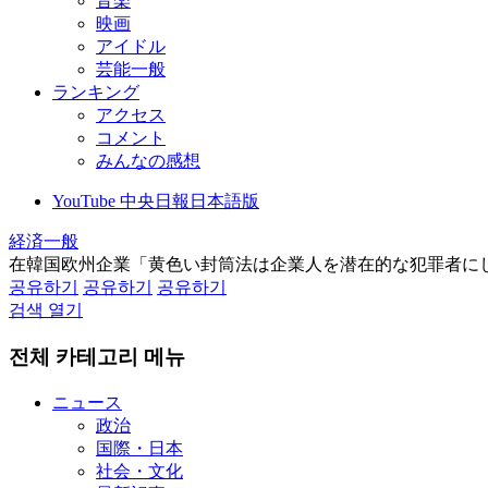
音楽
映画
アイドル
芸能一般
ランキング
アクセス
コメント
みんなの感想
YouTube 中央日報日本語版
経済一般
在韓国欧州企業「黄色い封筒法は企業人を潜在的な犯罪者に
공유하기
공유하기
공유하기
검색 열기
전체 카테고리 메뉴
ニュース
政治
国際・日本
社会・文化