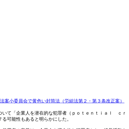
法案小委員会で黄色い封筒法（労組法第２・第３条改正案）
ついて「企業人を潜在的な犯罪者（ｐｏｔｅｎｔｉａｌ ｃｒ
する可能性もあると明らかにした。