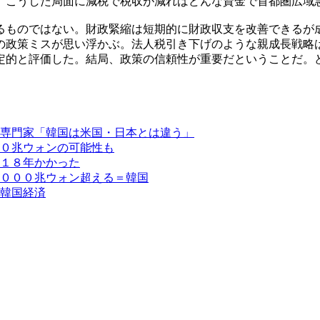
。こうした局面に減税で税収が減ればどんな資金で首都圏広域
るものではない。財政緊縮は短期的に財政収支を改善できるが
の政策ミスが思い浮かぶ。法人税引き下げのような親成長戦略
定的と評価した。結局、政策の信頼性が重要だということだ。
専門家「韓国は米国・日本とは違う」
０兆ウォンの可能性も
１８年かかった
０００兆ウォン超える＝韓国
韓国経済