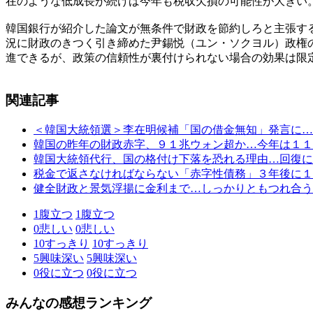
在のような低成長が続けば今年も税収欠損の可能性が大きい
韓国銀行が紹介した論文が無条件で財政を節約しろと主張す
況に財政のきつく引き締めた尹錫悦（ユン・ソクヨル）政権
進できるが、政策の信頼性が裏付けられない場合の効果は限
関連記事
＜韓国大統領選＞李在明候補「国の借金無知」発言に…
韓国の昨年の財政赤字、９１兆ウォン超か…今年は１１
韓国大統領代行、国の格付け下落を恐れる理由…回復に
税金で返さなければならない「赤字性債務」３年後に１
健全財政と景気浮揚に金利まで…しっかりともつれ合う
1
腹立つ
1
腹立つ
0
悲しい
0
悲しい
10
すっきり
10
すっきり
5
興味深い
5
興味深い
0
役に立つ
0
役に立つ
みんなの感想ランキング