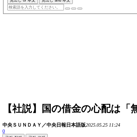
見出し or 本文
見出し and 本文
【社説】国の借金の心配は「
中央ＳＵＮＤＡＹ／中央日報日本語版
2025.05.25 11:24
0