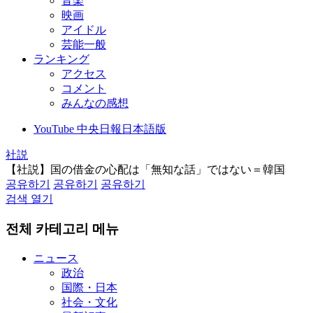
音楽
映画
アイドル
芸能一般
ランキング
アクセス
コメント
みんなの感想
YouTube 中央日報日本語版
社説
【社説】国の借金の心配は「無知な話」ではない＝韓国
공유하기
공유하기
공유하기
검색 열기
전체 카테고리 메뉴
ニュース
政治
国際・日本
社会・文化