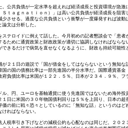
た。公共負債が一定水準を超えれば経済成長と投資環境が急激
 Ｓｔａｇｎａｔｉｏｎ）」は高い公共負債が経済成長を阻害
減少させる。過度な公共負債という衝撃が一度爆発すれば波動
と論文は分析した。
をステロイドに例えて話した。今月初めの記者懇談会で「患者
するために通貨政策と財政政策が適切に協調しなければならな
ができるだけで病気を直せなくなるように、財政も持続可能性
補が２１日の遊説で「国が借金をしてはならないという無知な
韓国の国の債務比率は一部先進国の半分水準だ。国際通貨基金
政府負債比率は米国が１２２．５％、日本が２３４．９％、フ
ドル、円、ユーロを基軸通貨に使う先進国ではないため海外投
２１日に米国の３０年物国債利回りは５％を上回り、日本の超
評価の前に戦々恐々としているのに「無知な話」というのはど
なければならない。
法人税率引き下げなどの減税公約も心配なのは同じだ。２０２