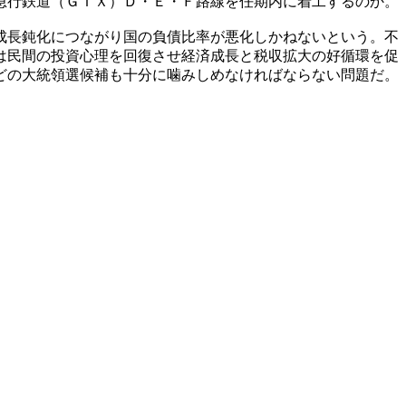
急行鉄道（ＧＴＸ）Ｄ・Ｅ・Ｆ路線を任期内に着工するのか。
成長鈍化につながり国の負債比率が悪化しかねないという。不
は民間の投資心理を回復させ経済成長と税収拡大の好循環を促
どの大統領選候補も十分に噛みしめなければならない問題だ。