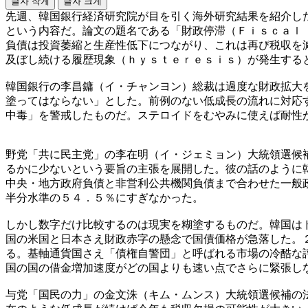
글자 작게
글자 크게
先週、韓国銀行経済研究院が目を引く海外研究結果を紹介し
という内容だ。論文の題名である「財政停滞（Ｆｉｓｃａｌ
負債は投資萎縮と生産性低下につながり、これは再び税収を
及ぼし続ける履歴現象（ｈｙｓｔｅｒｅｓｉｓ）が発生する
韓国銀行の李昌鏞（イ・チャンヨン）総裁は過度な財政拡大
塗ってはならない」とした。前例のない低成長の流れに対応
中毒」を警戒したものだ。ステロイドをむやみに使えば耐性
野党「共に民主党」の李在明（イ・ジェミョン）大統領選候
るかに少ないという要旨の主張を展開した。彼の話のように
中央・地方政府負債と非営利公共機関負債まで合わせた一般
半分水準の５４．５％にすぎなかった。
しかし数字だけ比較するのは現実を糊塗するものだ。韓国は
国の米国と日本さえ財政赤字の懸念で国債価格が急落した。
る。基軸通貨国さえ「債権自警団」と呼ばれる市場の冷酷な
国の国の借金増加速度がどの国よりも速い点でさらに緊張し
与党「国民の力」の金文洙（キム・ムンス）大統領選候補の