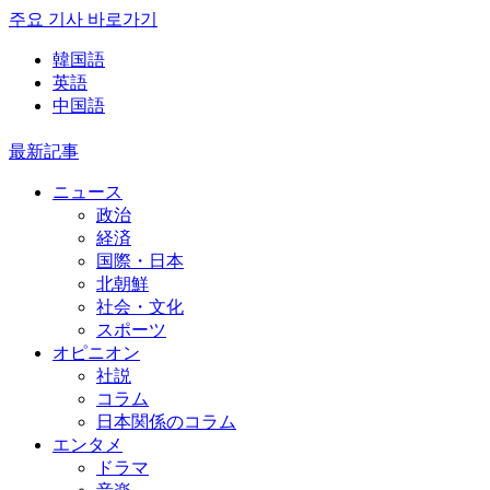
주요 기사 바로가기
韓国語
英語
中国語
最新記事
ニュース
政治
経済
国際・日本
北朝鮮
社会・文化
スポーツ
オピニオン
社説
コラム
日本関係のコラム
エンタメ
ドラマ