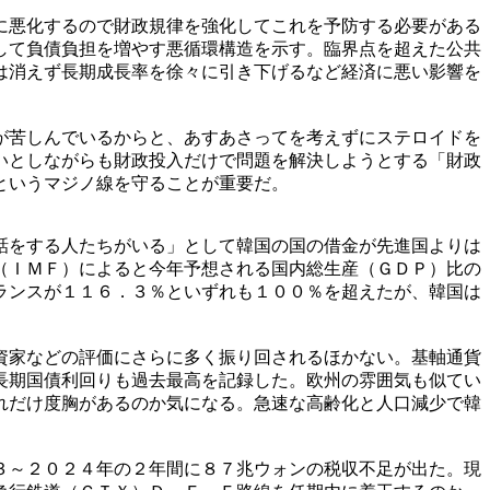
に悪化するので財政規律を強化してこれを予防する必要がある
して負債負担を増やす悪循環構造を示す。臨界点を超えた公共
は消えず長期成長率を徐々に引き下げるなど経済に悪い影響を
が苦しんでいるからと、あすあさってを考えずにステロイドを
いとしながらも財政投入だけで問題を解決しようとする「財政
というマジノ線を守ることが重要だ。
話をする人たちがいる」として韓国の国の借金が先進国よりは
（ＩＭＦ）によると今年予想される国内総生産（ＧＤＰ）比の
ランスが１１６．３％といずれも１００％を超えたが、韓国は
資家などの評価にさらに多く振り回されるほかない。基軸通貨
長期国債利回りも過去最高を記録した。欧州の雰囲気も似てい
れだけ度胸があるのか気になる。急速な高齢化と人口減少で韓
３～２０２４年の２年間に８７兆ウォンの税収不足が出た。現