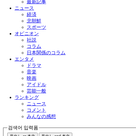
最新記事
ニュース
経済
北朝鮮
スポーツ
オピニオン
社説
コラム
日本関係のコラム
エンタメ
ドラマ
音楽
映画
アイドル
芸能一般
ランキング
ニュース
コメント
みんなの感想
검색어 입력폼