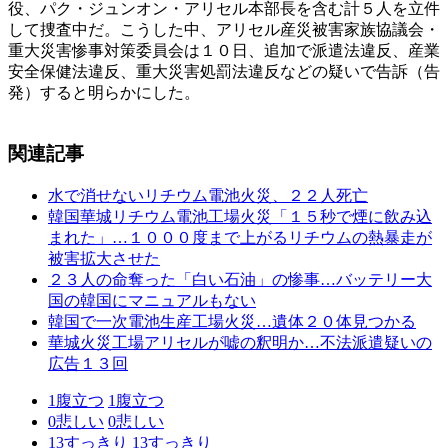
役、パク・ジュンオン・アリセル本部長を含む計５人を立件
して捜査中だ。こうした中、アリセル産災被害家族協議会・
重大災害惨事対策委員会は１０日、追加で派遣法違反、産業
安全保健法違反、重大災害処罰法違反などの疑いで告訴（告
発）すると明らかにした。
関連記事
水で消せないリチウム電池火災、２２人死亡
韓国華城リチウム電池工場火災「１５秒で煙に飲み込
まれた」…１０００度まで上がるリチウムの熱暴走が
被害拡大させた
２３人の命奪った「白い石油」の惨事…バッテリー大
国の韓国にマニュアルもない
韓国で一次電池生産工場火災…遺体２０体見つかる
華城火災工場アリセルが嘘の釈明か…不法派遣疑いの
広告１３回
1
腹立つ
1
腹立つ
0
悲しい
0
悲しい
13
すっきり
13
すっきり