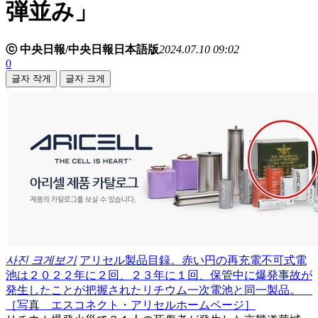
弾並み」
ⓒ 中央日報/中央日報日本語版
2024.07.10 09:02
0
글자 작게
글자 크게
사진 크게보기
アリセル製品目録。赤い円の再充電不可式電
池は２０２２年に２回、２３年に１回、保管中に爆発事故が
発生したことが把握されたリチウム一次電池と同一製品。
［写真 エスコネクト・アリセルホームページ］