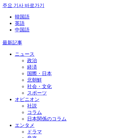
주요 기사 바로가기
韓国語
英語
中国語
最新記事
ニュース
政治
経済
国際・日本
北朝鮮
社会・文化
スポーツ
オピニオン
社説
コラム
日本関係のコラム
エンタメ
ドラマ