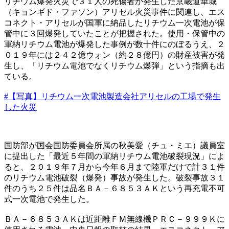
リチウム爆発火災で３１人の死傷者が発生した京畿道華城
（キョンギド・ファソン）アリセル火災事件に関連し、エス
コネクト・アリセルが国軍に納品したリチウム一次電池が保
管中に３回爆発していたことが把握された。使用・保管中の
軍納リチウム電池が爆発した事例が数十件にのぼるうえ、２
０１９年には２４２億ウォン（約２８億円）の財産被害が発
生し、「リチウム電池でなくリチウム爆弾」という指摘も出
ている。
#【写真】リチウム一次電池製造会社アリセルの工場で発生
した火災
国防部が国会国防委員会所属の秋美愛（チュ・ミエ）議員室
に提出した「最近５年間の軍納リチウム電池破裂現況」によ
ると、２０１９年７月から今年６月まで陸軍だけで計３１件
のリチウム電池破裂（爆発）事故が発生した。破裂事故３１
件のうち２５件は品名ＢＡ－６８５３ＡＫという再充電不可
式一次電池で発生した。
ＢＡ－６８５３ＡＫは近距離ＦＭ無線機ＰＲＣ－９９９Ｋに