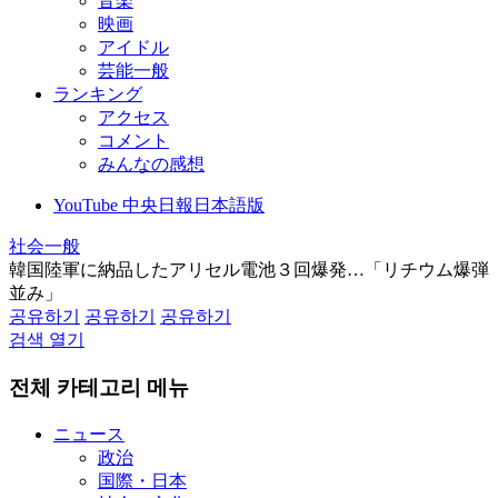
音楽
映画
アイドル
芸能一般
ランキング
アクセス
コメント
みんなの感想
YouTube 中央日報日本語版
社会一般
韓国陸軍に納品したアリセル電池３回爆発…「リチウム爆弾
並み」
공유하기
공유하기
공유하기
검색 열기
전체 카테고리 메뉴
ニュース
政治
国際・日本