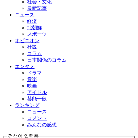
社会・文化
最新記事
ニュース
経済
北朝鮮
スポーツ
オピニオン
社説
コラム
日本関係のコラム
エンタメ
ドラマ
音楽
映画
アイドル
芸能一般
ランキング
ニュース
コメント
みんなの感想
검색어 입력폼