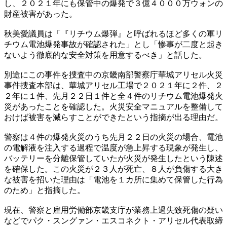
し、２０２１年にも保管中の爆発で３億４０００万ウォンの
財産被害があった。
秋美愛議員は「『リチウム爆弾』と呼ばれるほど多くの軍リ
チウム電池爆発事故が確認された」とし「惨事が二度と起き
ないよう徹底的な安全対策を用意するべき」と話した。
別途にこの事件を捜査中の京畿南部警察庁華城アリセル火災
事件捜査本部は、華城アリセル工場で２０２１年に２件、２
２年に１件、先月２２日１件と全４件のリチウム電池爆発火
災があったことを確認した。火災安全マニュアルを整備して
おけば被害を減らすことができたという指摘が出る理由だ。
警察は４件の爆発火災のうち先月２２日の火災の場合、電池
の電解液を注入する過程で温度が急上昇する現象が発生し、
バッテリーを分離保管していたが火災が発生したという陳述
を確保した。この火災が２３人が死亡、８人が負傷する大き
な被害を招いた理由は「電池を１カ所に集めて保管した行為
のため」と指摘した。
現在、警察と雇用労働部京畿支庁が業務上過失致死傷の疑い
などでパク・スングァン・エスコネクト・アリセル代表取締