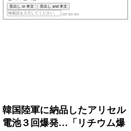
見出し or 本文
見出し and 本文
韓国陸軍に納品したアリセル
電池３回爆発…「リチウム爆