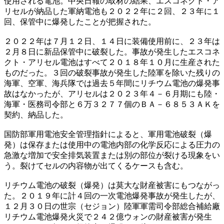
使用される電池。中央日報の取材の結果、エスコネクト・ア
リセルが納品した軍納電池も２０２２年に２回、２３年に１
回、保管中に爆発したことが把握された。
２０２２年は７月１２日、１４日に装備使用前に、２３年は
２月８日に新品保管中に破裂した。事故が発生したエスコネ
クト・アリセル電池はすべて２０１８年１０月に生産された
ものだった。３回の破裂事故が発生した陸軍を除いた残りの
海軍、空軍、海兵隊では過去５年間にリチウム電池の爆発事
故はなかったが、アリセルは２０２３年４－６月期にも陸・
海軍・医務司令部と６万３２７７個のＢＡ－６８５３ＡＫを
契約、納品した。
国防部軍用電池安全管理指針によると、軍用電池破裂（爆
発）は保存または使用中の電池内部の化学反応による圧力の
急激な増加で安全排気装置または別の部位が裂ける現象をい
う。裂けてセルの内容物が出てくるケースも含む。
リチウム電池の破裂（爆発）は莫大な財産被害にもつながっ
た。２０１９年に計４回の一次電池爆発事故が発生したが、
１２月３０日の世宗（セジョン）陸軍軍需司令部総合補給廠
リチウム電池爆発火災で２４２億ウォンの財産被害が発生