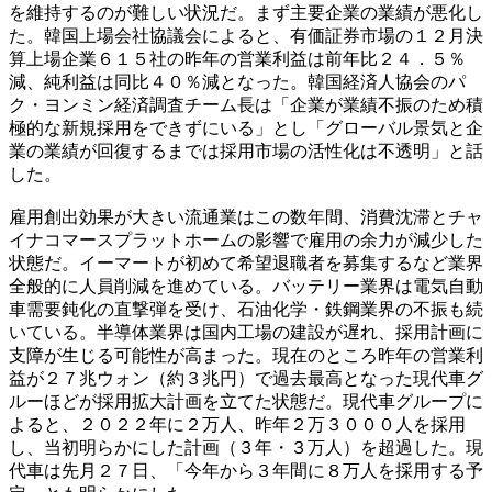
を維持するのが難しい状況だ。まず主要企業の業績が悪化し
た。韓国上場会社協議会によると、有価証券市場の１２月決
算上場企業６１５社の昨年の営業利益は前年比２４．５％
減、純利益は同比４０％減となった。韓国経済人協会のパ
ク・ヨンミン経済調査チーム長は「企業が業績不振のため積
極的な新規採用をできずにいる」とし「グローバル景気と企
業の業績が回復するまでは採用市場の活性化は不透明」と話
した。
雇用創出効果が大きい流通業はこの数年間、消費沈滞とチャ
イナコマースプラットホームの影響で雇用の余力が減少した
状態だ。イーマートが初めて希望退職者を募集するなど業界
全般的に人員削減を進めている。バッテリー業界は電気自動
車需要鈍化の直撃弾を受け、石油化学・鉄鋼業界の不振も続
いている。半導体業界は国内工場の建設が遅れ、採用計画に
支障が生じる可能性が高まった。現在のところ昨年の営業利
益が２７兆ウォン（約３兆円）で過去最高となった現代車グ
ルーほどが採用拡大計画を立てた状態だ。現代車グループに
よると、２０２２年に２万人、昨年２万３０００人を採用
し、当初明らかにした計画（３年・３万人）を超過した。現
代車は先月２７日、「今年から３年間に８万人を採用する予