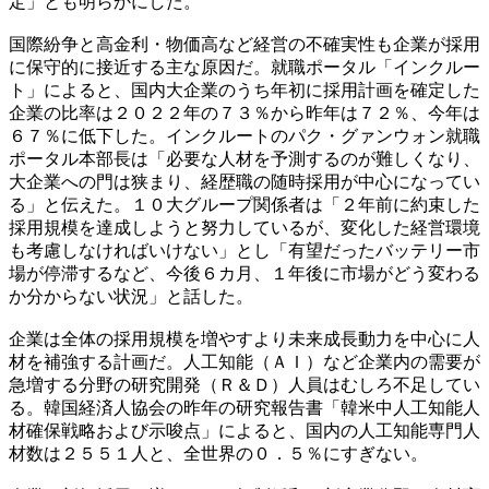
定」とも明らかにした。
国際紛争と高金利・物価高など経営の不確実性も企業が採用
に保守的に接近する主な原因だ。就職ポータル「インクルー
ト」によると、国内大企業のうち年初に採用計画を確定した
企業の比率は２０２２年の７３％から昨年は７２％、今年は
６７％に低下した。インクルートのパク・グァンウォン就職
ポータル本部長は「必要な人材を予測するのが難しくなり、
大企業への門は狭まり、経歴職の随時採用が中心になってい
る」と伝えた。１０大グループ関係者は「２年前に約束した
採用規模を達成しようと努力しているが、変化した経営環境
も考慮しなければいけない」とし「有望だったバッテリー市
場が停滞するなど、今後６カ月、１年後に市場がどう変わる
か分からない状況」と話した。
企業は全体の採用規模を増やすより未来成長動力を中心に人
材を補強する計画だ。人工知能（ＡＩ）など企業内の需要が
急増する分野の研究開発（Ｒ＆Ｄ）人員はむしろ不足してい
る。韓国経済人協会の昨年の研究報告書「韓米中人工知能人
材確保戦略および示唆点」によると、国内の人工知能専門人
材数は２５５１人と、全世界の０．５％にすぎない。