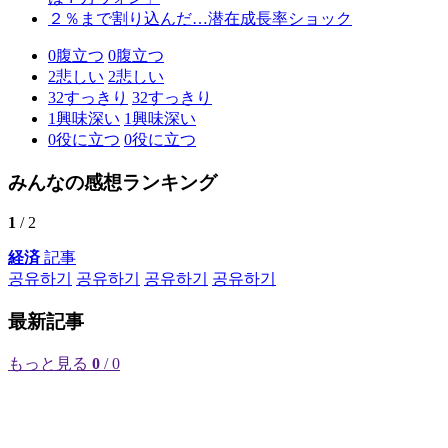
２％まで割り込んだ…潜在成長率ショック
0
腹立つ
0
腹立つ
2
悲しい
2
悲しい
32
すっきり
32
すっきり
1
興味深い
1
興味深い
0
役に立つ
0
役に立つ
みんなの感想ランキング
1
/ 2
経済
記事
공유하기
공유하기
공유하기
공유하기
最新記事
もっと見る
0
/ 0