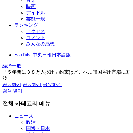
音楽
映画
アイドル
芸能一般
ランキング
アクセス
コメント
みんなの感想
YouTube 中央日報日本語版
経済一般
「５年間に３８万人採用」約束はどこへ…韓国雇用市場に寒
波
공유하기
공유하기
공유하기
검색 열기
전체 카테고리 메뉴
ニュース
政治
国際・日本