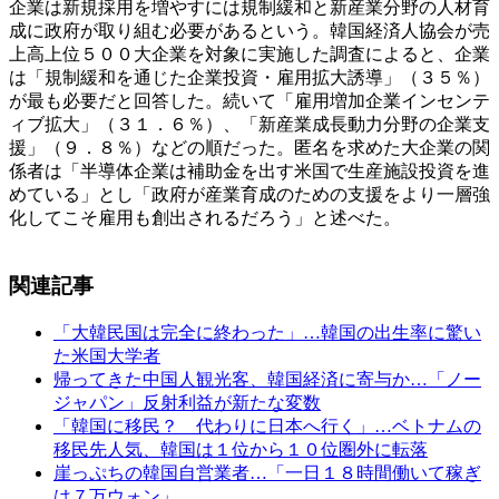
企業は新規採用を増やすには規制緩和と新産業分野の人材育
成に政府が取り組む必要があるという。韓国経済人協会が売
上高上位５００大企業を対象に実施した調査によると、企業
は「規制緩和を通じた企業投資・雇用拡大誘導」（３５％）
が最も必要だと回答した。続いて「雇用増加企業インセンテ
ィブ拡大」（３１．６％）、「新産業成長動力分野の企業支
援」（９．８％）などの順だった。匿名を求めた大企業の関
係者は「半導体企業は補助金を出す米国で生産施設投資を進
めている」とし「政府が産業育成のための支援をより一層強
化してこそ雇用も創出されるだろう」と述べた。
関連記事
「大韓民国は完全に終わった」…韓国の出生率に驚い
た米国大学者
帰ってきた中国人観光客、韓国経済に寄与か…「ノー
ジャパン」反射利益が新たな変数
「韓国に移民？ 代わりに日本へ行く」…ベトナムの
移民先人気、韓国は１位から１０位圏外に転落
崖っぷちの韓国自営業者…「一日１８時間働いて稼ぎ
は７万ウォン」