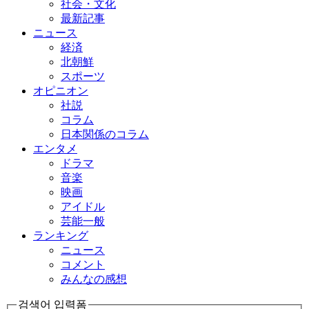
社会・文化
最新記事
ニュース
経済
北朝鮮
スポーツ
オピニオン
社説
コラム
日本関係のコラム
エンタメ
ドラマ
音楽
映画
アイドル
芸能一般
ランキング
ニュース
コメント
みんなの感想
검색어 입력폼