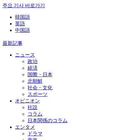
주요 기사 바로가기
韓国語
英語
中国語
最新記事
ニュース
政治
経済
国際・日本
北朝鮮
社会・文化
スポーツ
オピニオン
社説
コラム
日本関係のコラム
エンタメ
ドラマ