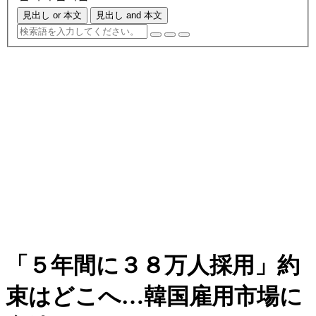
見出し or 本文
見出し and 本文
「５年間に３８万人採用」約
束はどこへ…韓国雇用市場に