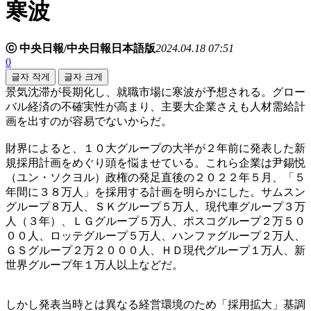
寒波
ⓒ 中央日報/中央日報日本語版
2024.04.18 07:51
0
글자 작게
글자 크게
景気沈滞が長期化し、就職市場に寒波が予想される。グロー
バル経済の不確実性が高まり、主要大企業さえも人材需給計
画を出すのが容易でないからだ。
財界によると、１０大グループの大半が２年前に発表した新
規採用計画をめぐり頭を悩ませている。これら企業は尹錫悦
（ユン・ソクヨル）政権の発足直後の２０２２年５月、「５
年間に３８万人」を採用する計画を明らかにした。サムスン
グループ８万人、ＳＫグループ５万人、現代車グループ３万
人（３年）、ＬＧグループ５万人、ポスコグループ２万５０
００人、ロッテグループ５万人、ハンファグループ２万人、
ＧＳグループ２万２０００人、ＨＤ現代グループ１万人、新
世界グループ年１万人以上などだ。
しかし発表当時とは異なる経営環境のため「採用拡大」基調