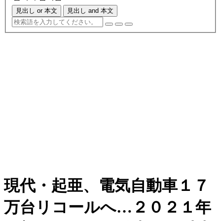
見出し or 本文
見出し and 本文
現代・起亜、電気自動車１７
万台リコールへ…２０２１年