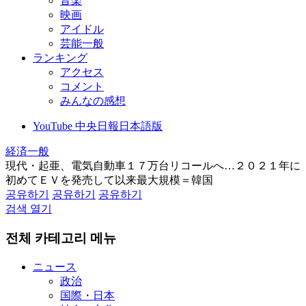
音楽
映画
アイドル
芸能一般
ランキング
アクセス
コメント
みんなの感想
YouTube 中央日報日本語版
経済一般
現代・起亜、電気自動車１７万台リコールへ…２０２１年に
初めてＥＶを発売して以来最大規模＝韓国
공유하기
공유하기
공유하기
검색 열기
전체 카테고리 메뉴
ニュース
政治
国際・日本