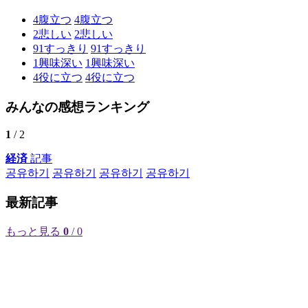
4
腹立つ
4
腹立つ
2
悲しい
2
悲しい
91
すっきり
91
すっきり
1
興味深い
1
興味深い
4
役に立つ
4
役に立つ
みんなの感想ランキング
1
/ 2
経済
記事
공유하기
공유하기
공유하기
공유하기
最新記事
もっと見る
0
/ 0