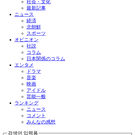
社会・文化
最新記事
ニュース
経済
北朝鮮
スポーツ
オピニオン
社説
コラム
日本関係のコラム
エンタメ
ドラマ
音楽
映画
アイドル
芸能一般
ランキング
ニュース
コメント
みんなの感想
검색어 입력폼