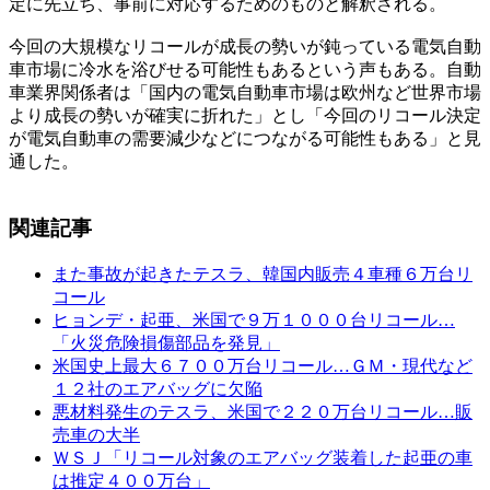
定に先立ち、事前に対応するためのものと解釈される。
今回の大規模なリコールが成長の勢いが鈍っている電気自動
車市場に冷水を浴びせる可能性もあるという声もある。自動
車業界関係者は「国内の電気自動車市場は欧州など世界市場
より成長の勢いが確実に折れた」とし「今回のリコール決定
が電気自動車の需要減少などにつながる可能性もある」と見
通した。
関連記事
また事故が起きたテスラ、韓国内販売４車種６万台リ
コール
ヒョンデ・起亜、米国で９万１０００台リコール…
「火災危険損傷部品を発見」
米国史上最大６７００万台リコール…ＧＭ・現代など
１２社のエアバッグに欠陥
悪材料発生のテスラ、米国で２２０万台リコール…販
売車の大半
ＷＳＪ「リコール対象のエアバッグ装着した起亜の車
は推定４００万台」