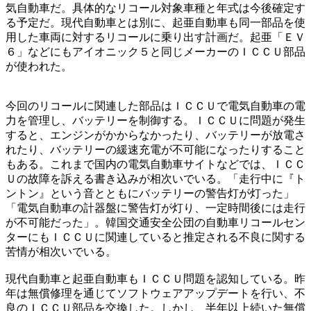
気自動車だ。具体的なリコール対象車種と年式は今後確定す
る予定だ。現代自動車とは別に、起亜自動車も同一部品を使
用した車両に対するリコールに乗り出す計画だ。起亜「ＥＶ
６」などにもアイオニック５と同じメーカーのＩＣＣＵ部品
が使われた。
今回のリコールに関連した部品はＩＣＣＵで電気自動車の電
力を管理し、バッテリーを制御する。ＩＣＣＵに問題が発生
すると、エンジンがかからなかったり、バッテリーが放電さ
れたり、バッテリーの緩速充電が不可能になったりすること
もある。これまで国内の電気自動車サイトなどでは、ＩＣＣ
Ｕの故障を訴える書き込みが相次いでいる。「走行中に『ト
ントン』という音とともにバッテリーの警告灯が灯った」
「電気自動車の計器盤に警告灯が灯り、一定時間後には走行
が不可能だった」。韓国交通安全公団の自動車リコールセン
ターにもＩＣＣＵに関連していると推定される不良に関する
苦情が相次いでいる。
現代自動車と起亜自動車もＩＣＣＵ問題を認知している。昨
年は無償修理を通じてソフトウェアアップデートを行い、不
良のＩＣＣＵ部品を交換した。しかし、半年以上続いた無償