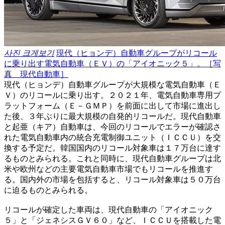
사진 크게보기
現代（ヒョンデ）自動車グループがリコール
に乗り出す電気自動車（ＥＶ）の「アイオニック５」。［写
真 現代自動車］
現代（ヒョンデ）自動車グループが大規模な電気自動車（Ｅ
Ｖ）のリコールに乗り出す。２０２１年、電気自動車専用プ
ラットフォーム（Ｅ－ＧＭＰ）を前面に出して市場に進出し
た後、３年ぶりに最大規模の自発的リコールだ。現代自動車
と起亜（キア）自動車は、今回のリコールでエラーが確認さ
れた電気自動車内の統合充電制御ユニット（ＩＣＣＵ）を交
換する予定だ。韓国国内のリコール対象車は１７万台に達す
るものとみられる。これと同時に、現代自動車グループは北
米や欧州などの主要電気自動車市場でもリコールを推進す
る。国内外の市場を包括すると、リコール対象車は５０万台
に迫るものとみられる。
リコールが確定した車両は、現代自動車の「アイオニック
５」と「ジェネシスＧＶ６０」など、ＩＣＣＵを搭載した電