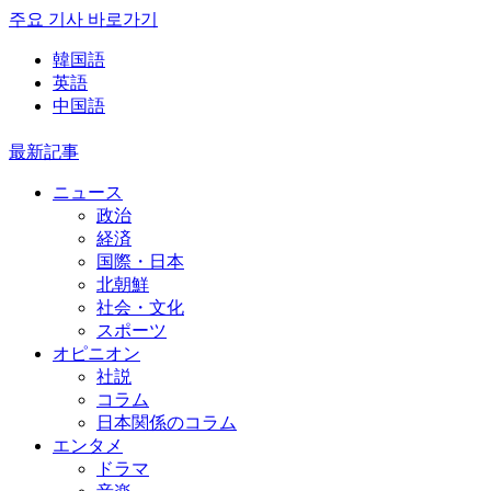
주요 기사 바로가기
韓国語
英語
中国語
最新記事
ニュース
政治
経済
国際・日本
北朝鮮
社会・文化
スポーツ
オピニオン
社説
コラム
日本関係のコラム
エンタメ
ドラマ