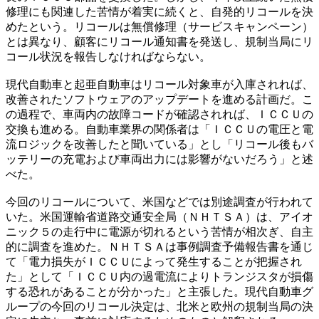
修理にも関連した苦情が着実に続くと、自発的リコールを決
めたという。リコールは無償修理（サービスキャンペーン）
とは異なり、顧客にリコール通知書を発送し、規制当局にリ
コール状況を報告しなければならない。
現代自動車と起亜自動車はリコール対象車が入庫されれば、
改善されたソフトウェアのアップデートを進める計画だ。こ
の過程で、車両内の故障コードが確認されれば、ＩＣＣＵの
交換も進める。自動車業界の関係者は「ＩＣＣＵの電圧と電
流ロジックを改善したと聞いている」とし「リコール後もバ
ッテリーの充電および車両出力には影響がないだろう」と述
べた。
今回のリコールについて、米国などでは別途調査が行われて
いた。米国運輸省道路交通安全局（ＮＨＴＳＡ）は、アイオ
ニック５の走行中に電源が切れるという苦情が相次ぎ、自主
的に調査を進めた。ＮＨＴＳＡは事例調査予備報告書を通じ
て「電力損失がＩＣＣＵによって発生することが把握され
た」として「ＩＣＣＵ内の過電流によりトランジスタが損傷
する恐れがあることが分かった」と主張した。現代自動車グ
ループの今回のリコール決定は、北米と欧州の規制当局の決