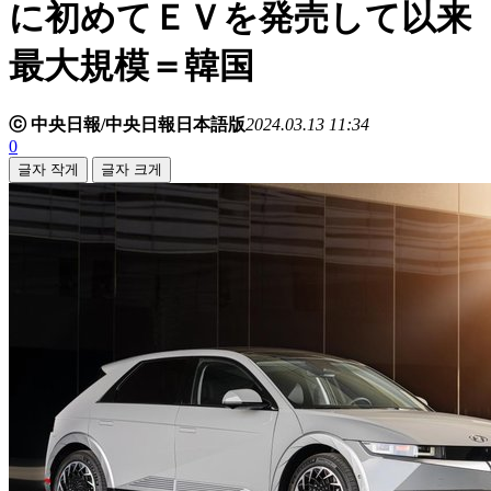
に初めてＥＶを発売して以来
最大規模＝韓国
ⓒ 中央日報/中央日報日本語版
2024.03.13 11:34
0
글자 작게
글자 크게