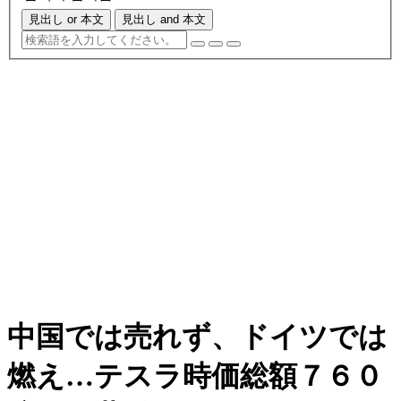
見出し or 本文
見出し and 本文
中国では売れず、ドイツでは
燃え…テスラ時価総額７６０