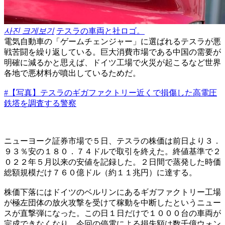
사진 크게보기
テスラの車両と社ロゴ。
電気自動車の「ゲームチェンジャー」に選ばれるテスラが悪
戦苦闘を繰り返している。巨大消費市場である中国の需要が
明確に減るかと思えば、ドイツ工場で火災が起こるなど世界
各地で悪材料が噴出しているためだ。
#【写真】テスラのギガファクトリー近くで損傷した高電圧
鉄塔を調査する警察
ニューヨーク証券市場で５日、テスラの株価は前日より３．
９３％安の１８０．７４ドルで取引を終えた。終値基準で２
０２２年５月以来の安値を記録した。２日間で蒸発した時価
総額規模だけ７６０億ドル（約１１兆円）に達する。
株価下落にはドイツのベルリンにあるギガファクトリー工場
が極左団体の放火攻撃を受けて稼動を中断したというニュー
スが直撃弾になった。この日１日だけで１０００台の車両が
完成できなくなり、今回の停電による損失額は数千億ウォン