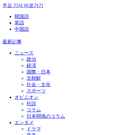
주요 기사 바로가기
韓国語
英語
中国語
最新記事
ニュース
政治
経済
国際・日本
北朝鮮
社会・文化
スポーツ
オピニオン
社説
コラム
日本関係のコラム
エンタメ
ドラマ