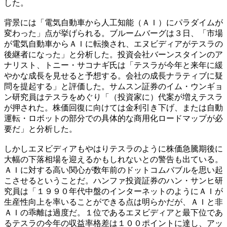
した。
背景には「電気自動車から人工知能（ＡＩ）にパラダイムが
変わった」点が挙げられる。ブルームバーグは３日、「市場
が電気自動車からＡＩに転換され、エヌビディアがテスラの
後継者になった」と分析した。投資会社バーンスタインのア
ナリスト、トニー・サコナギ氏は「テスラが今年と来年に緩
やかな成長を見せると予想する。会社の成長ナラティブに疑
問を提起する」と評価した。サムスン証券のイム・ウンギョ
ン研究員はテスラをめぐり「（投資家に）代案が増えテスラ
が押された。株価回復に向けては金利引き下げ、または自動
運転・ロボットの部分での具体的な商用化ロードマップが必
要だ」と分析した。
しかしエヌビディアもやはりテスラのように株価急騰期後に
大幅の下落相場を迎えるかもしれないとの警告も出ている。
ＡＩに対する高い関心が数年前のドットコムバブルを思い起
こさせるということだ。ハンファ投資証券のハン・サンヒ研
究員は「１９９０年代中盤のインターネットのようにＡＩが
生産性向上を率いることができる点は明らかだが、ＡＩと非
ＡＩの乖離は過度だ。１位であるエヌビディアと最下位であ
るテスラの今年の収益率格差は１００ポイントに達し、アッ