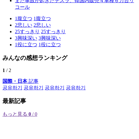
また事故が起きたテスラ、韓国内販売４車種６万台リ
コール
1
腹立つ
1
腹立つ
2
悲しい
2
悲しい
25
すっきり
25
すっきり
3
興味深い
3
興味深い
1
役に立つ
1
役に立つ
みんなの感想ランキング
1
/ 2
国際・日本
記事
공유하기
공유하기
공유하기
공유하기
最新記事
もっと見る
0
/ 0