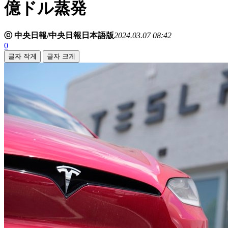
億ドル蒸発
ⓒ 中央日報/中央日報日本語版
2024.03.07 08:42
0
글자 작게
글자 크게