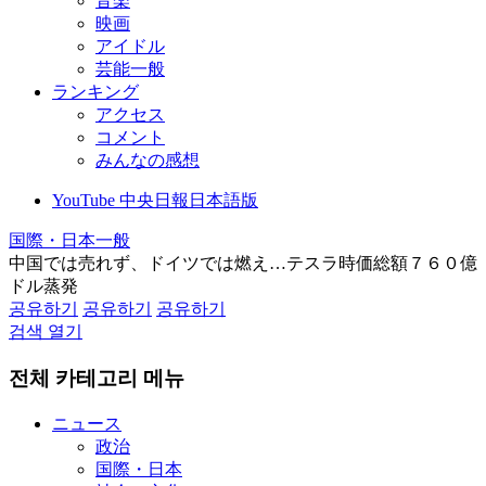
音楽
映画
アイドル
芸能一般
ランキング
アクセス
コメント
みんなの感想
YouTube 中央日報日本語版
国際・日本一般
中国では売れず、ドイツでは燃え…テスラ時価総額７６０億
ドル蒸発
공유하기
공유하기
공유하기
검색 열기
전체 카테고리 메뉴
ニュース
政治
国際・日本