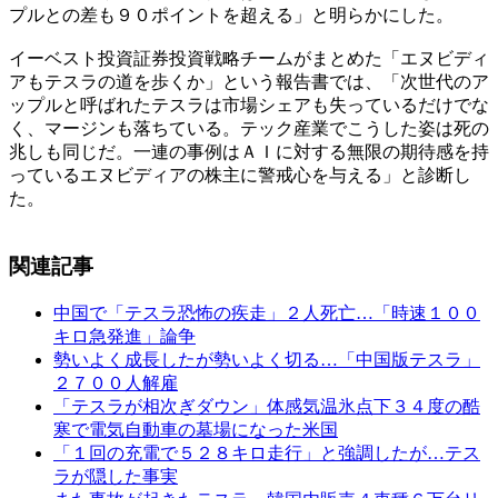
プルとの差も９０ポイントを超える」と明らかにした。
イーベスト投資証券投資戦略チームがまとめた「エヌビディ
アもテスラの道を歩くか」という報告書では、「次世代のア
ップルと呼ばれたテスラは市場シェアも失っているだけでな
く、マージンも落ちている。テック産業でこうした姿は死の
兆しも同じだ。一連の事例はＡＩに対する無限の期待感を持
っているエヌビディアの株主に警戒心を与える」と診断し
た。
関連記事
中国で「テスラ恐怖の疾走」２人死亡…「時速１００
キロ急発進」論争
勢いよく成長したが勢いよく切る…「中国版テスラ」
２７００人解雇
「テスラが相次ぎダウン」体感気温氷点下３４度の酷
寒で電気自動車の墓場になった米国
「１回の充電で５２８キロ走行」と強調したが…テス
ラが隠した事実