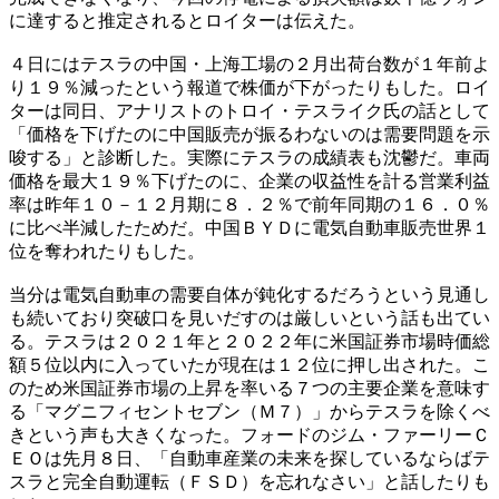
に達すると推定されるとロイターは伝えた。
４日にはテスラの中国・上海工場の２月出荷台数が１年前よ
り１９％減ったという報道で株価が下がったりもした。ロイ
ターは同日、アナリストのトロイ・テスライク氏の話として
「価格を下げたのに中国販売が振るわないのは需要問題を示
唆する」と診断した。実際にテスラの成績表も沈鬱だ。車両
価格を最大１９％下げたのに、企業の収益性を計る営業利益
率は昨年１０－１２月期に８．２％で前年同期の１６．０％
に比べ半減したためだ。中国ＢＹＤに電気自動車販売世界１
位を奪われたりもした。
当分は電気自動車の需要自体が鈍化するだろうという見通し
も続いており突破口を見いだすのは厳しいという話も出てい
る。テスラは２０２１年と２０２２年に米国証券市場時価総
額５位以内に入っていたが現在は１２位に押し出された。こ
のため米国証券市場の上昇を率いる７つの主要企業を意味す
る「マグニフィセントセブン（Ｍ７）」からテスラを除くべ
きという声も大きくなった。フォードのジム・ファーリーＣ
ＥＯは先月８日、「自動車産業の未来を探しているならばテ
スラと完全自動運転（ＦＳＤ）を忘れなさい」と話したりも