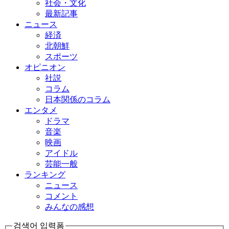
社会・文化
最新記事
ニュース
経済
北朝鮮
スポーツ
オピニオン
社説
コラム
日本関係のコラム
エンタメ
ドラマ
音楽
映画
アイドル
芸能一般
ランキング
ニュース
コメント
みんなの感想
검색어 입력폼