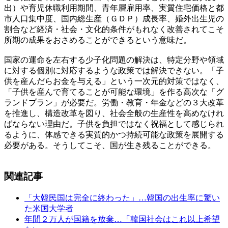
出）や育児休職利用期間、青年層雇用率、実質住宅価格と都
市人口集中度、国内総生産（ＧＤＰ）成長率、婚外出生児の
割合など経済・社会・文化的条件がもれなく改善されてこそ
所期の成果をおさめることができるという意味だ。
国家の運命を左右する少子化問題の解決は、特定分野や領域
に対する個別に対応するような政策では解決できない。「子
供を産んだらお金を与える」という一次元的対策ではなく、
「子供を産んで育てることが可能な環境」を作る高次な「グ
ランドプラン」が必要だ。労働・教育・年金などの３大改革
を推進し、構造改革を図り、社会全般の生産性を高めなけれ
ばならない理由だ。子供を負担ではなく祝福として感じられ
るように、体感できる実質的かつ持続可能な政策を展開する
必要がある。そうしてこそ、国が生き残ることができる。
関連記事
「大韓民国は完全に終わった」…韓国の出生率に驚い
た米国大学者
年間２万人が国籍を放棄…「韓国社会はこれ以上希望