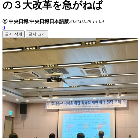
の３大改革を急がねば
ⓒ 中央日報/中央日報日本語版
2024.02.29 13:09
0
글자 작게
글자 크게