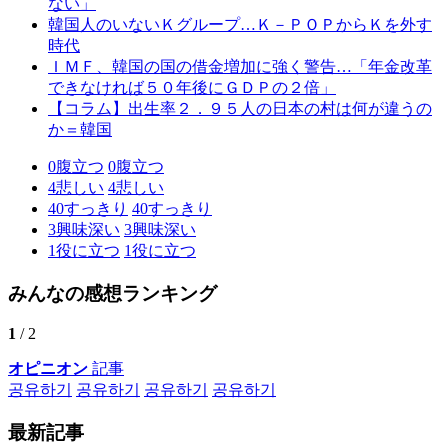
ない」
韓国人のいないＫグループ…Ｋ－ＰＯＰからＫを外す
時代
ＩＭＦ、韓国の国の借金増加に強く警告…「年金改革
できなければ５０年後にＧＤＰの２倍」
【コラム】出生率２．９５人の日本の村は何が違うの
か＝韓国
0
腹立つ
0
腹立つ
4
悲しい
4
悲しい
40
すっきり
40
すっきり
3
興味深い
3
興味深い
1
役に立つ
1
役に立つ
みんなの感想ランキング
1
/ 2
オピニオン
記事
공유하기
공유하기
공유하기
공유하기
最新記事