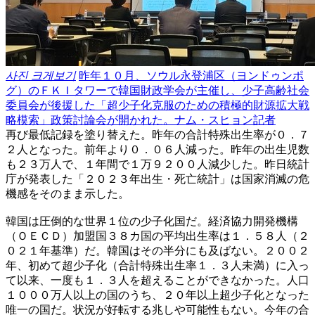
사진 크게보기
昨年１０月、ソウル永登浦区（ヨンドゥンポ
グ）のＦＫＩタワーで韓国財政学会が主催し、少子高齢社会
委員会が後援した「超少子化克服のための積極的財源拡大戦
略模索」政策討論会が開かれた。ナム・スヒョン記者
再び最低記録を塗り替えた。昨年の合計特殊出生率が０．７
２人となった。前年より０．０６人減った。昨年の出生児数
も２３万人で、１年間で１万９２００人減少した。昨日統計
庁が発表した「２０２３年出生・死亡統計」は国家消滅の危
機感をそのまま示した。
韓国は圧倒的な世界１位の少子化国だ。経済協力開発機構
（ＯＥＣＤ）加盟国３８カ国の平均出生率は１．５８人（２
０２１年基準）だ。韓国はその半分にも及ばない。２００２
年、初めて超少子化（合計特殊出生率１．３人未満）に入っ
て以来、一度も１．３人を超えることができなかった。人口
１０００万人以上の国のうち、２０年以上超少子化となった
唯一の国だ。状況が好転する兆しや可能性もない。今年の合