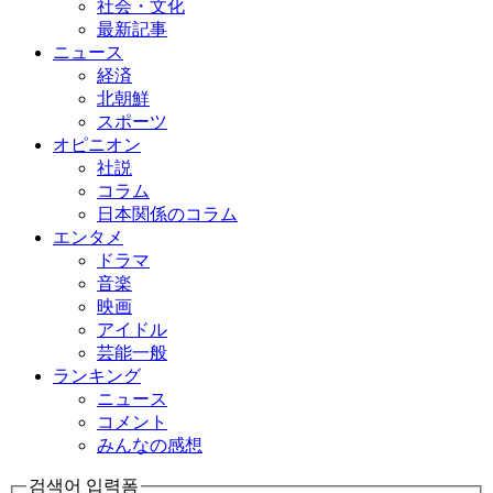
社会・文化
最新記事
ニュース
経済
北朝鮮
スポーツ
オピニオン
社説
コラム
日本関係のコラム
エンタメ
ドラマ
音楽
映画
アイドル
芸能一般
ランキング
ニュース
コメント
みんなの感想
검색어 입력폼