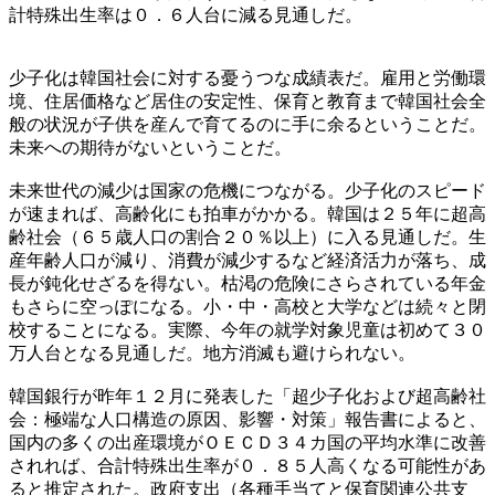
計特殊出生率は０．６人台に減る見通しだ。
少子化は韓国社会に対する憂うつな成績表だ。雇用と労働環
境、住居価格など居住の安定性、保育と教育まで韓国社会全
般の状況が子供を産んで育てるのに手に余るということだ。
未来への期待がないということだ。
未来世代の減少は国家の危機につながる。少子化のスピード
が速まれば、高齢化にも拍車がかかる。韓国は２５年に超高
齢社会（６５歳人口の割合２０％以上）に入る見通しだ。生
産年齢人口が減り、消費が減少するなど経済活力が落ち、成
長が鈍化せざるを得ない。枯渇の危険にさらされている年金
もさらに空っぽになる。小・中・高校と大学などは続々と閉
校することになる。実際、今年の就学対象児童は初めて３０
万人台となる見通しだ。地方消滅も避けられない。
韓国銀行が昨年１２月に発表した「超少子化および超高齢社
会：極端な人口構造の原因、影響・対策」報告書によると、
国内の多くの出産環境がＯＥＣＤ３４カ国の平均水準に改善
されれば、合計特殊出生率が０．８５人高くなる可能性があ
ると推定された。政府支出（各種手当てと保育関連公共支