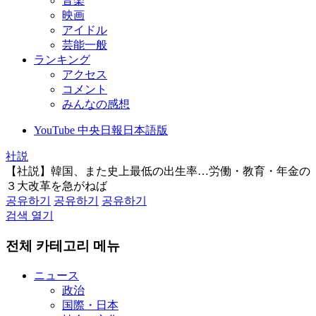
音楽
映画
アイドル
芸能一般
ランキング
アクセス
コメント
みんなの感想
YouTube 中央日報日本語版
社説
【社説】韓国、また史上最低の出生率…労働・教育・年金の
３大改革を急がねば
공유하기
공유하기
공유하기
검색 열기
전체 카테고리 메뉴
ニュース
政治
国際・日本