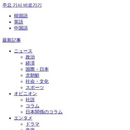
주요 기사 바로가기
韓国語
英語
中国語
最新記事
ニュース
政治
経済
国際・日本
北朝鮮
社会・文化
スポーツ
オピニオン
社説
コラム
日本関係のコラム
エンタメ
ドラマ