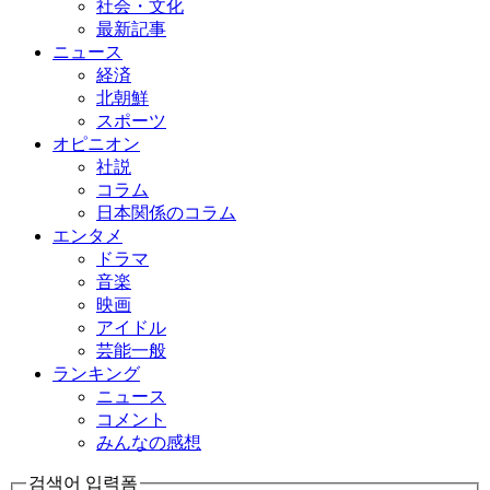
社会・文化
最新記事
ニュース
経済
北朝鮮
スポーツ
オピニオン
社説
コラム
日本関係のコラム
エンタメ
ドラマ
音楽
映画
アイドル
芸能一般
ランキング
ニュース
コメント
みんなの感想
검색어 입력폼