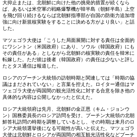
大抑止または、北朝鮮に向けた他の挑発的措置が続くなら
ば、あるいは米空軍の戦略爆撃機が韓半島（朝鮮半島）上空
を飛び回り続けるならば北朝鮮指導部が自国の防衛力追加増
強に向け新規核実験をすることに決める方がより良い」と話
した。
マツェゴラ大使は「こうした局面展開に対する責任は全面的
にワシントン（米国政府）にあり、ソウル（韓国政府）にも
その責任がある」としながら北朝鮮の核実験の責任を韓米に
転嫁した。ただ彼は後者（韓国政府）の責任は少ないと評し
たとタス通信は報道した。
ロシアのプーチン大統領の訪朝時期と関連しては「時期の協
議はまだされていない」と言葉を控えた。ロイター通信はマ
ツェゴラ大使が両国間の観光活性化に対する合意を除き他の
具体的な内容は公開しなかったと伝えた。
ロシア大統領府は先月、北朝鮮の金正恩（キム・ジョンウ
ン）国務委員長のロシア訪問を受け、プーチン大統領の北朝
鮮答礼訪問の時期を調整しているとし、その時期は来月のロ
シア大統領選挙後になる可能性が高いと伝えた。マツェゴラ
大使は北朝鮮とロシアが両国間の相互観光活性化などプーチ