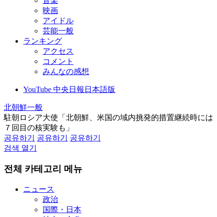
音楽
映画
アイドル
芸能一般
ランキング
アクセス
コメント
みんなの感想
YouTube 中央日報日本語版
北朝鮮一般
駐朝ロシア大使「北朝鮮、米国の域内挑発的措置継続時には
７回目の核実験も」
공유하기
공유하기
공유하기
검색 열기
전체 카테고리 메뉴
ニュース
政治
国際・日本