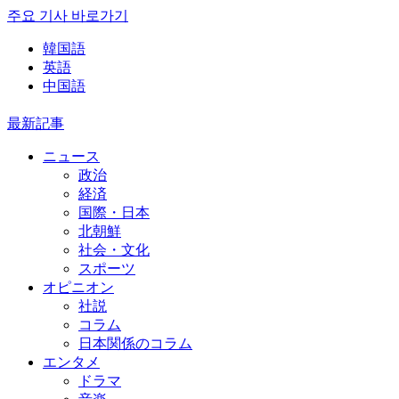
주요 기사 바로가기
韓国語
英語
中国語
最新記事
ニュース
政治
経済
国際・日本
北朝鮮
社会・文化
スポーツ
オピニオン
社説
コラム
日本関係のコラム
エンタメ
ドラマ