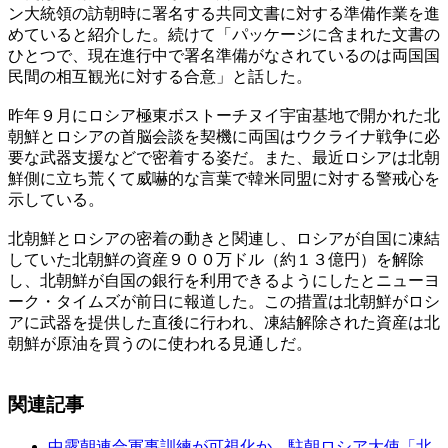
ン大統領の訪朝時に署名する共同文書に対する準備作業を進
めていると紹介した。続けて「パッケージに含まれた文書の
ひとつで、現在進行中で署名準備がなされているのは両国国
民間の相互観光に対する合意」と話した。
昨年９月にロシア極東ボストーチヌイ宇宙基地で開かれた北
朝鮮とロシアの首脳会談を契機に両国はウクライナ戦争に必
要な武器支援などで密着する姿だ。また、最近ロシアは北朝
鮮側に立ち荒くて威嚇的な言葉で韓米同盟に対する警戒心を
示している。
北朝鮮とロシアの密着の動きと関連し、ロシアが自国に凍結
していた北朝鮮の資産９００万ドル（約１３億円）を解除
し、北朝鮮が自国の銀行を利用できるようにしたとニューヨ
ーク・タイムズが前日に報道した。この措置は北朝鮮がロシ
アに武器を提供した直後に行われ、凍結解除された資産は北
朝鮮が原油を買うのに使われる見通しだ。
関連記事
中露朝連合軍事訓練が可視化か…駐朝ロシア大使「北