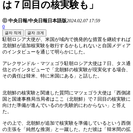
は７回目の核実験も」
ⓒ 中央日報/中央日報日本語版
2024.02.07 17:59
0
글자 작게
글자 크게
駐朝ロシア大使が、米国が域内で挑発的な措置を継続すれば
北朝鮮が追加核実験を敢行するかもしれないと自国メディア
のインタビューを通じて明らかにした。
アレクサンドル・マツェゴラ駐朝ロシア大使は７日、タス通
信とのインタビューで「北朝鮮の核実験が現実化する場合、
その責任は韓米、特に米国にある」と話した。
北朝鮮の核実験と関連した質問にマツェゴラ大使は「西側諸
国と国連事務局当局者はここ（北朝鮮）で７回目の核実験に
向けた準備が進んでいるのか先験的にわからない」と答え
た。
その上で、北朝鮮が追加で核実験を準備しているという西側
の主張を「純然な推測」と一蹴した。ただ彼は「韓米間の拡