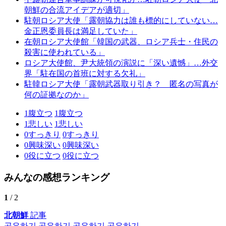
朝鮮の合流アイデアが適切」
駐朝ロシア大使「露朝協力は誰も標的にしていない…
金正恩委員長は満足していた」
在朝ロシア大使館「韓国の武器、ロシア兵士・住民の
殺害に使われている」
ロシア大使館、尹大統領の演説に「深い遺憾」…外交
界「駐在国の首班に対する欠礼」
駐韓ロシア大使「露朝武器取り引き？ 匿名の写真が
何の証拠なのか」
1
腹立つ
1
腹立つ
1
悲しい
1
悲しい
0
すっきり
0
すっきり
0
興味深い
0
興味深い
0
役に立つ
0
役に立つ
みんなの感想ランキング
1
/ 2
北朝鮮
記事
공유하기
공유하기
공유하기
공유하기