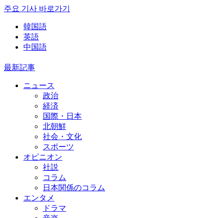
주요 기사 바로가기
韓国語
英語
中国語
最新記事
ニュース
政治
経済
国際・日本
北朝鮮
社会・文化
スポーツ
オピニオン
社説
コラム
日本関係のコラム
エンタメ
ドラマ