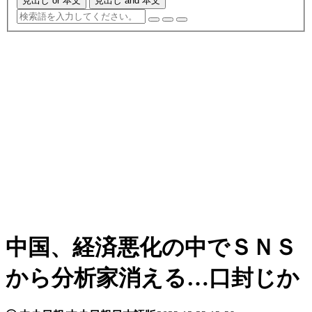
見出し or 本文
見出し and 本文
中国、経済悪化の中でＳＮＳ
から分析家消える…口封じか