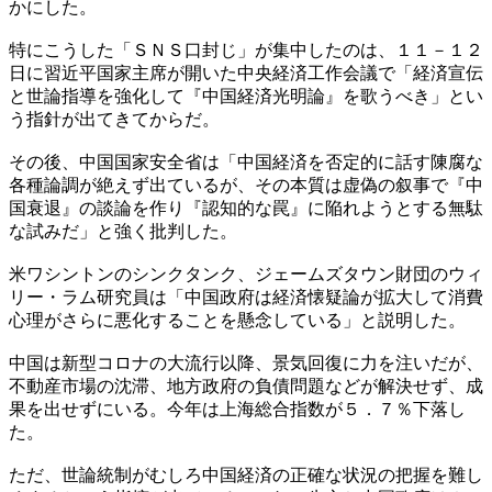
かにした。
特にこうした「ＳＮＳ口封じ」が集中したのは、１１－１２
日に習近平国家主席が開いた中央経済工作会議で「経済宣伝
と世論指導を強化して『中国経済光明論』を歌うべき」とい
う指針が出てきてからだ。
その後、中国国家安全省は「中国経済を否定的に話す陳腐な
各種論調が絶えず出ているが、その本質は虚偽の叙事で『中
国衰退』の談論を作り『認知的な罠』に陥れようとする無駄
な試みだ」と強く批判した。
米ワシントンのシンクタンク、ジェームズタウン財団のウィ
リー・ラム研究員は「中国政府は経済懐疑論が拡大して消費
心理がさらに悪化することを懸念している」と説明した。
中国は新型コロナの大流行以降、景気回復に力を注いだが、
不動産市場の沈滞、地方政府の負債問題などが解決せず、成
果を出せずにいる。今年は上海総合指数が５．７％下落し
た。
ただ、世論統制がむしろ中国経済の正確な状況の把握を難し