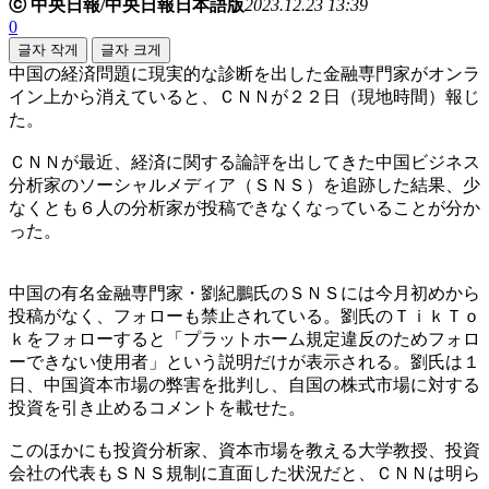
ⓒ 中央日報/中央日報日本語版
2023.12.23 13:39
0
글자 작게
글자 크게
中国の経済問題に現実的な診断を出した金融専門家がオンラ
イン上から消えていると、ＣＮＮが２２日（現地時間）報じ
た。
ＣＮＮが最近、経済に関する論評を出してきた中国ビジネス
分析家のソーシャルメディア（ＳＮＳ）を追跡した結果、少
なくとも６人の分析家が投稿できなくなっていることが分か
った。
中国の有名金融専門家・劉紀鵬氏のＳＮＳには今月初めから
投稿がなく、フォローも禁止されている。劉氏のＴｉｋＴｏ
ｋをフォローすると「プラットホーム規定違反のためフォロ
ーできない使用者」という説明だけが表示される。劉氏は１
日、中国資本市場の弊害を批判し、自国の株式市場に対する
投資を引き止めるコメントを載せた。
このほかにも投資分析家、資本市場を教える大学教授、投資
会社の代表もＳＮＳ規制に直面した状況だと、ＣＮＮは明ら