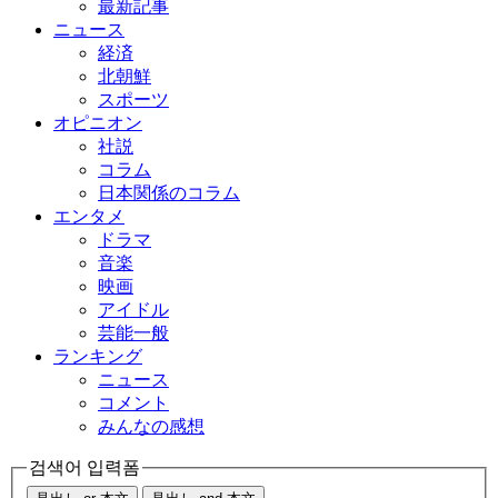
最新記事
ニュース
経済
北朝鮮
スポーツ
オピニオン
社説
コラム
日本関係のコラム
エンタメ
ドラマ
音楽
映画
アイドル
芸能一般
ランキング
ニュース
コメント
みんなの感想
검색어 입력폼