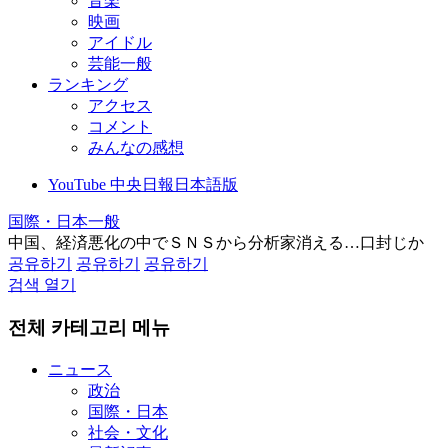
音楽
映画
アイドル
芸能一般
ランキング
アクセス
コメント
みんなの感想
YouTube 中央日報日本語版
国際・日本一般
中国、経済悪化の中でＳＮＳから分析家消える…口封じか
공유하기
공유하기
공유하기
검색 열기
전체 카테고리 메뉴
ニュース
政治
国際・日本
社会・文化