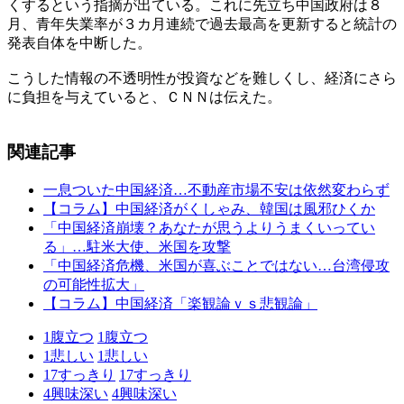
くするという指摘が出ている。これに先立ち中国政府は８
月、青年失業率が３カ月連続で過去最高を更新すると統計の
発表自体を中断した。
こうした情報の不透明性が投資などを難しくし、経済にさら
に負担を与えていると、ＣＮＮは伝えた。
関連記事
一息ついた中国経済…不動産市場不安は依然変わらず
【コラム】中国経済がくしゃみ、韓国は風邪ひくか
「中国経済崩壊？あなたが思うよりうまくいってい
る」…駐米大使、米国を攻撃
「中国経済危機、米国が喜ぶことではない…台湾侵攻
の可能性拡大」
【コラム】中国経済「楽観論ｖｓ悲観論」
1
腹立つ
1
腹立つ
1
悲しい
1
悲しい
17
すっきり
17
すっきり
4
興味深い
4
興味深い