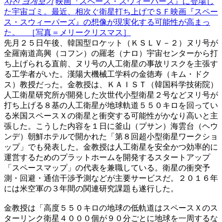
사진 크게보기
映画『スペース・スウィーパーズ』に登場し
た宇宙ゴミ。最近、相次ぐ衛星打ち上げでＳＦ映画『スペー
ス・スウィーパーズ』の想像が現実化する可能性が高まっ
た。 ［写真＝メリークリスマス］
先月２５日午後、韓国型ロケット（ＫＳＬＶ－２）ヌリ号が
全羅南道高興（コフン）の羅老（ナロ）宇宙センターから打
ち上げられる直前、ヌリ号の人工衛星の事故リスクを主張す
る工学者がいた。漢陽大機械工学科の金徳寿（キム・ドク
ス）教授だった。金教授は、ＫＡＩＳＴ（韓国科学技術院）
人工衛星研究所が開発した次世代小型衛星２号などヌリ号が
打ち上げる８基の人工衛星が地球軌道５５０キロを回ってい
る米国スペースＸの衛星と衝突する可能性がかなり高いと主
張した。こうした内容を１日に釜山（プサン）海雲台（ヘウ
ンデ）朝鮮ホテルで開かれた「第８回超小型衛星ワークショ
ップ」でも発表した。金教授は人工衛星を安全かつ効率的に
運営するためのプラットホームを開発するスタートアップ
「スペースマップ」の代表を兼職している。衛星の衝突予
測・回避・通信干渉予測などが主要サービスだ。２０１６年
には米空軍の３年間の関連研究課題も遂行した。
金教授は「高度５５０キロの地球の低軌道はスペースＸのス
ターリンク衛星４０００個が９０分ごとに地球を一周するな