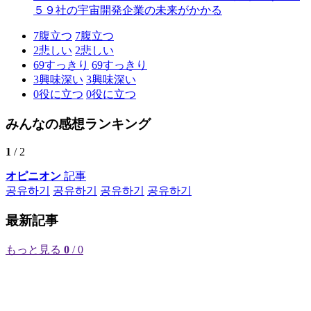
５９社の宇宙開発企業の未来がかかる
7
腹立つ
7
腹立つ
2
悲しい
2
悲しい
69
すっきり
69
すっきり
3
興味深い
3
興味深い
0
役に立つ
0
役に立つ
みんなの感想ランキング
1
/ 2
オピニオン
記事
공유하기
공유하기
공유하기
공유하기
最新記事
もっと見る
0
/ 0