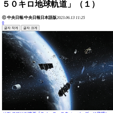
５０キロ地球軌道」（１）
ⓒ 中央日報/中央日報日本語版
2023.06.13 11:25
0
글자 작게
글자 크게