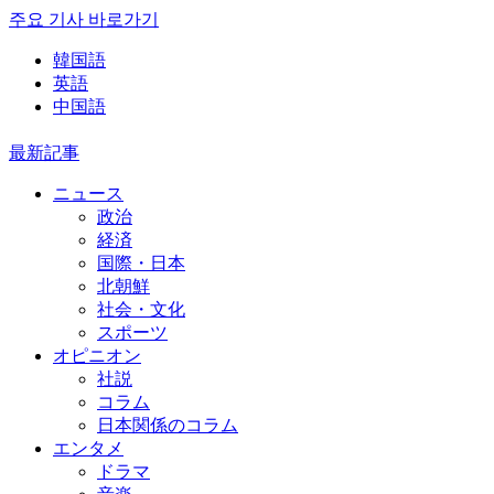
주요 기사 바로가기
韓国語
英語
中国語
最新記事
ニュース
政治
経済
国際・日本
北朝鮮
社会・文化
スポーツ
オピニオン
社説
コラム
日本関係のコラム
エンタメ
ドラマ