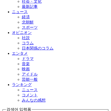
社会・文化
最新記事
ニュース
経済
北朝鮮
スポーツ
オピニオン
社説
コラム
日本関係のコラム
エンタメ
ドラマ
音楽
映画
アイドル
芸能一般
ランキング
ニュース
コメント
みんなの感想
검색어 입력폼