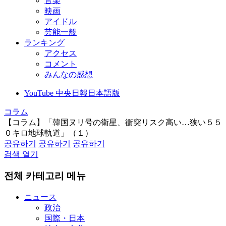
音楽
映画
アイドル
芸能一般
ランキング
アクセス
コメント
みんなの感想
YouTube 中央日報日本語版
コラム
【コラム】「韓国ヌリ号の衛星、衝突リスク高い…狭い５５
０キロ地球軌道」（１）
공유하기
공유하기
공유하기
검색 열기
전체 카테고리 메뉴
ニュース
政治
国際・日本