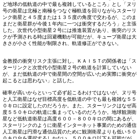
ど地球の低軌道の中で最も複雑しているところ」とし「ヌリ
号の衛星は北極と南極をつなぐ極軌道を回りながらスターリ
ンク衛星と４５度または１３５度の角度で交わるが、このま
まだと衛星群が今後１年内に一つは衝突するだろう」と主張
した。次世代小型衛星２号には推進装置があり、衝突のリス
クが予測される時は回避機動が可能だが、キューブ衛星は大
きさが小さく性能が制限され、軌道修正ができない。
金教授の衝突リスク主張に対し、ＫＡＩＳＴの関係者は「ス
ターリンクと次世代小型衛星２号の軌道を計算していない
が、まだ低軌道の中で衛星間の空間が広いため実際に衝突が
起こるとは思わない」と話した。
確率が高いからといって必ず起こるわけではないが、ヌリ号
と人工衛星はなぜ目標高度を低軌道の中でも最も複雑な５５
０キロに設定したのだろうか。また、スターリンクはなぜ高
度５５０キロの軌道に集まっているのだろうか。地球観測衛
星など低軌道衛星は高度６００－８００キロの間にあるが、
スターリンクのように衛星インターネット事業のための通信
人工衛星は円滑な通信品質のために観測衛星よりも低い５０
０キロ台を選択するしかない。５００キロ以下も可能だが、