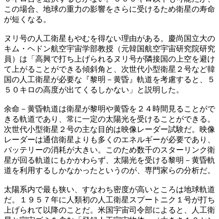
この場合、地球の重力の影響をさらに受けるため衛星の寿命
が短くなる。
ヌリ号の人工衛星もやむを得ない理由がある。慶尚国立大の
キム・ヘドン航空宇宙学部教授（元韓国航空宇宙研究院研究
員）は「高興で打ち上げられるヌリ号が隣接国の上空を避け
て上がることができる傾斜角と、次世代小型衛星２号など韓
国の人工衛星が必要な『黎明－黄昏』軌道を考慮すると、５
５０キロの高度が出てくるしかない」と説明した。
余命－黄昏軌道は衛星が黎明や黄昏を２４時間見ることがで
きる軌道であり、常に一定の太陽光を受けることができる。
次世代小型衛星２号の主な目的は映像レーダー試験だ。映像
レーダーは通信衛星よりも多くのエネルギーが必要であり、
バッテリーの消耗が大きい。このため数千のスターリンク衛
星が回る軌道にもかかわらず、太陽光を受ける黎明－黄昏軌
道を利用するしかなかったというのが、専門家らの分析だ。
太陽系内で最も狭い、すなわち密度が高いところは地球軌道
だ。１９５７年に人類初の人工衛星スプートニク１号が打ち
上げられて以降のことだ。米国宇宙司令部によると、人工衛