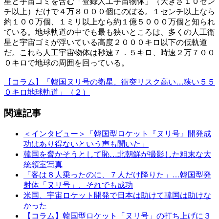
星と宇宙ゴミを含む「登録人工宇宙物体」（大きさ１０セン
チ以上）だけで４万８０００個にのぼる。１センチ以上なら
約１００万個、１ミリ以上なら約１億５０００万個と知られ
ている。地球軌道の中でも最も狭いところは、多くの人工衛
星と宇宙ゴミが浮いている高度２０００キロ以下の低軌道
だ。これら人工宇宙物体は秒速７．５キロ、時速２万７００
０キロで地球の周囲を回っている。
【コラム】「韓国ヌリ号の衛星、衝突リスク高い…狭い５５
０キロ地球軌道」（２）
関連記事
＜インタビュー＞「韓国型ロケット『ヌリ号』開発成
功はあり得ないという声も聞いた」
韓国を脅かそうとして恥…北朝鮮が撮影した粗末な大
統領室写真
「客は８人乗ったのに、７人だけ降りた」…韓国型発
射体「ヌリ号」、それでも成功
米国、宇宙ロケット開発で日本は助けて韓国は助けな
かった
【コラム】韓国型ロケット「ヌリ号」の打ち上げに３