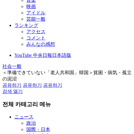
音楽
映画
アイドル
芸能一般
ランキング
アクセス
コメント
みんなの感想
YouTube 中央日報日本語版
社会一般
＜準備できていない「老人共和国」韓国＞貧困・病気・孤立
の泥沼
공유하기
공유하기
공유하기
검색 열기
전체 카테고리 메뉴
ニュース
政治
国際・日本