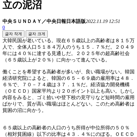
立の泥沼
中央ＳＵＮＤＡＹ／中央日報日本語版
2022.11.19 12:51
0
글자 작게
글자 크게
大韓民国が老いている。現在６５歳以上の高齢者は８１５万
人で、全体人口５１８４万人のうち１５．７％だ。２０４９
年には４０％に達する見通しだ。２０２５年の超高齢社会
（６５歳以上が２０％）に向かって進んでいる。
働くことを希望する高齢者が多いが、良い職場がない。韓国
経済研究院によると、韓国の６５－６９歳の雇用率は４８．
６％で、７０－７４歳は３７．１％だ。経済協力開発機構
（ＯＥＣＤ）国家平均より２０ポイント以上も高い。しかし
内容をみると、ゴミ拾いや登下校の見守りなど短時間の雇用
ばかりで、質が高い職場はほとんどない。このため高齢者は
貧困の沼に向かう。
６５歳以上の高齢者の人口のうち所得が中位所得の５０％
（相対貧困線）以下の比率は４３．４％にのぼる。ＯＥＣＤ