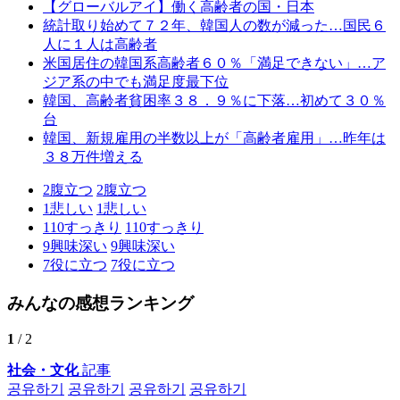
【グローバルアイ】働く高齢者の国・日本
統計取り始めて７２年、韓国人の数が減った…国民６
人に１人は高齢者
米国居住の韓国系高齢者６０％「満足できない」…ア
ジア系の中でも満足度最下位
韓国、高齢者貧困率３８．９％に下落…初めて３０％
台
韓国、新規雇用の半数以上が「高齢者雇用」…昨年は
３８万件増える
2
腹立つ
2
腹立つ
1
悲しい
1
悲しい
110
すっきり
110
すっきり
9
興味深い
9
興味深い
7
役に立つ
7
役に立つ
みんなの感想ランキング
1
/ 2
社会・文化
記事
공유하기
공유하기
공유하기
공유하기