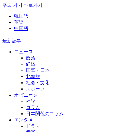
주요 기사 바로가기
韓国語
英語
中国語
最新記事
ニュース
政治
経済
国際・日本
北朝鮮
社会・文化
スポーツ
オピニオン
社説
コラム
日本関係のコラム
エンタメ
ドラマ