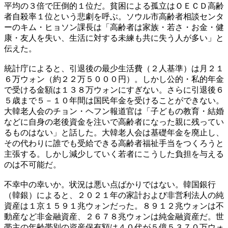
平均の３倍で圧倒的１位だ。貧困による孤立はＯＥＣＤ高齢
者自殺率１位という悲劇を呼ぶ。ソウル市高齢者相談センタ
ーのキム・ヒョソン課長は「高齢者は家族・若さ・お金・健
康・友人を失い、生活に対する未練も共に失う人が多い」と
伝えた。
統計庁によると、引退後の最少生活費（２人基準）は月２１
６万ウォン（約２２万５０００円）。しかし公的・私的年金
で受ける金額は１３８万ウォンにすぎない。さらに引退後６
５歳まで５－１０年間は国民年金を受けることができない。
大韓老人会のチョン・ヘフン報道官は「子どもの教育・結婚
などに自身の老後資金を注いで高齢者になった親に残ってい
るものはない」と話した。大韓老人会は基礎年金を廃止し、
その代わりに誰でも受給できる高齢者福祉手当をつくろうと
主張する。しかし減少していく若者にこうした負担を与える
のは不可能だ。
不幸中の幸いか。状況は悪い点ばかりではない。韓国銀行
（韓銀）によると、２０２１年の家計および非営利法人の純
資産は１京１５９１兆ウォンだった。８９１２兆ウォンは不
動産など非金融資産、２６７８兆ウォンは純金融資産だ。世
帯主の年齢帯別の資産保有額は４０代が５億５３７０万ウォ