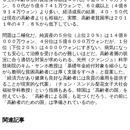
ン、５０代が５億６７４１万ウォンで、６０歳以上（４億８
９１４万ウォン）より多い。経済成長の結果、４０・５０代
は現在の高齢者よりも裕福だ。実際、高齢者貧困率は２０１
１年の４７．８％から低下している。
問題は二極化だ。純資産の５分位（上位２０％）は１４億８
０００万ウォン、４分位は５億６０００万ウォンだが、１分
位（下位２０％）は４０００ウォンにすぎない。病気になっ
ても安心して治療を受けるのが難しいほどだ。高齢者層の状
況に合う適切な対策が求められる。光州（クァンジュ）科学
技術院のキム・サンホ教授は「基礎年金給付対象を縮小しな
がら脆弱な貧困高齢者には厚く支援をすべき」と提案した。
「経済力があり健康も良好な高齢者には良質の雇用を提供す
ることが現実的な代案」（チョン・スンドル梨花女子大社会
福祉学科教授）という指摘もある。韓国は「高齢者の国」を
控えている。「高齢者による国」も近づくだろう。その前に
「高齢者のための国」は準備されているのか。
関連記事