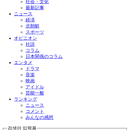
社会・文化
最新記事
ニュース
経済
北朝鮮
スポーツ
オピニオン
社説
コラム
日本関係のコラム
エンタメ
ドラマ
音楽
映画
アイドル
芸能一般
ランキング
ニュース
コメント
みんなの感想
검색어 입력폼