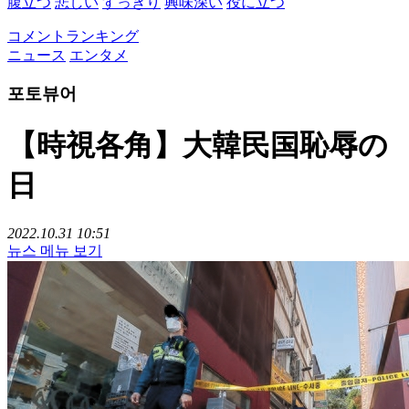
腹立つ
悲しい
すっきり
興味深い
役に立つ
コメントランキング
ニュース
エンタメ
포토뷰어
【時視各角】大韓民国恥辱の
日
2022.10.31 10:51
뉴스 메뉴 보기