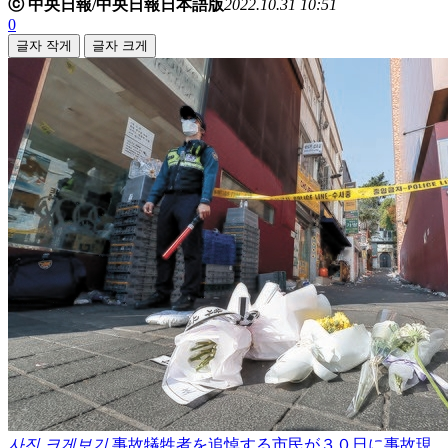
ⓒ 中央日報/中央日報日本語版
2022.10.31 10:51
0
글자 작게
글자 크게
사진 크게보기
事故犠牲者を追悼する市民が３０日に事故現