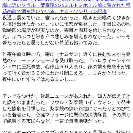
場に近いソウル・梨泰院のハミルトンホテル前に置かれた弔
花の前で酒を注いでいる。キム・ソンリョン記者
夜通し震えていた。寝られなかった。嘆きと悲嘆のくびきか
ら抜け出せなかった。ついに憤怒が爆発した。本当にあの地
獄絵図の場所が現実なのか。両目と両耳を信じられなかっ
た。ふつふつと沸き立つ悲しみを堪えきれなかった。いっそ
夢だったらと思うしがない希望も抱いてみた。
昨夜午前０時ごろ、南山（ナムサン）近くに住む知人から突
然のショートメッセージを受け取った。「ハロウィーンイベ
ント中に圧死事故、心停止５０人余り。家の前を救急車が走
って行く音が３０分にわたり聞こえる」。まさかと思った。
夜中にいたずらではあるまいし…。
テレビをつけた。緊急ニュースがあふれた。知人が伝えてき
た話そのままだった。ソウル・梨泰院（イテウォン）で発生
した惨劇を目撃した。梨泰院の狭い路地にぐったりとのびて
いる若者たち、心臓マッサージに懸命の消防隊員、その周り
で絶叫する市民らなど、一言で無間地獄だった。
ツイッターやフェイスブックなどＳＮＳも見回った。状況は