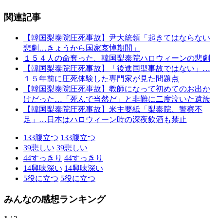
関連記事
【韓国梨泰院圧死事故】尹大統領「起きてはならない
悲劇…きょうから国家哀悼期間」
１５４人の命奪った、韓国梨泰院ハロウィーンの悲劇
【韓国梨泰院圧死事故】「後進国型事故ではない」…
１５年前に圧死体験した専門家が見た問題点
【韓国梨泰院圧死事故】教師になって初めてのお出か
けだった…「死んで当然だ」と非難に二度泣いた遺族
【韓国梨泰院圧死事故】米主要紙「梨泰院、警察不
足」…日本はハロウィーン時の深夜飲酒も禁止
133
腹立つ
133
腹立つ
39
悲しい
39
悲しい
44
すっきり
44
すっきり
14
興味深い
14
興味深い
5
役に立つ
5
役に立つ
みんなの感想ランキング