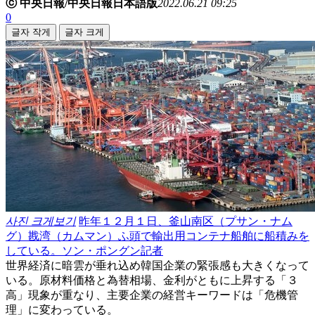
ⓒ 中央日報/中央日報日本語版
2022.06.21 09:25
0
글자 작게
글자 크게
사진 크게보기
昨年１２月１日、釜山南区（プサン・ナム
グ）戡湾（カムマン）ふ頭で輸出用コンテナ船舶に船積みを
している。ソン・ポングン記者
世界経済に暗雲が垂れ込め韓国企業の緊張感も大きくなって
いる。原材料価格と為替相場、金利がともに上昇する「３
高」現象が重なり、主要企業の経営キーワードは「危機管
理」に変わっている。