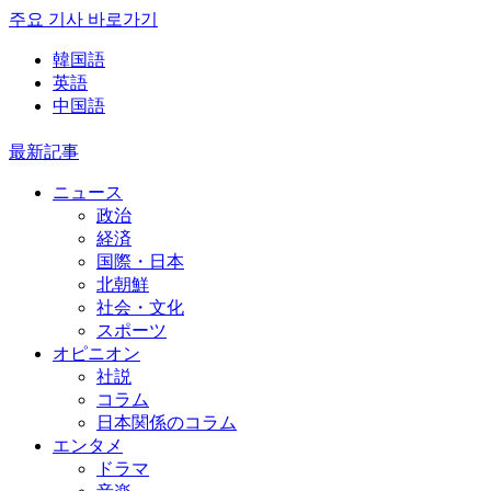
주요 기사 바로가기
韓国語
英語
中国語
最新記事
ニュース
政治
経済
国際・日本
北朝鮮
社会・文化
スポーツ
オピニオン
社説
コラム
日本関係のコラム
エンタメ
ドラマ