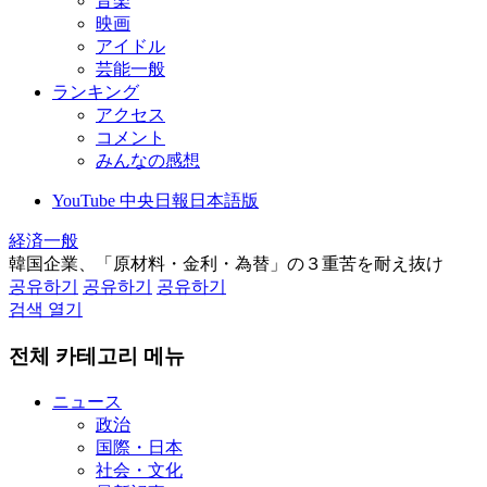
音楽
映画
アイドル
芸能一般
ランキング
アクセス
コメント
みんなの感想
YouTube 中央日報日本語版
経済一般
韓国企業、「原材料・金利・為替」の３重苦を耐え抜け
공유하기
공유하기
공유하기
검색 열기
전체 카테고리 메뉴
ニュース
政治
国際・日本
社会・文化