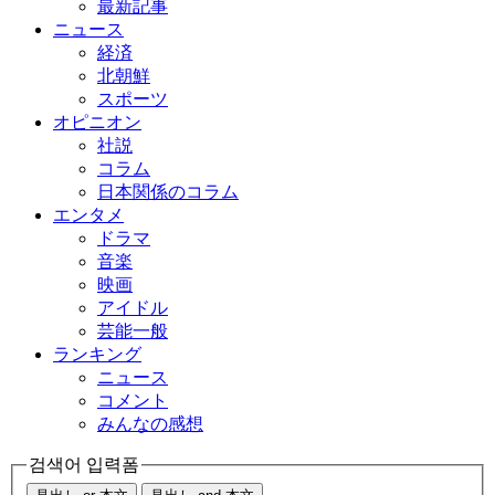
最新記事
ニュース
経済
北朝鮮
スポーツ
オピニオン
社説
コラム
日本関係のコラム
エンタメ
ドラマ
音楽
映画
アイドル
芸能一般
ランキング
ニュース
コメント
みんなの感想
검색어 입력폼