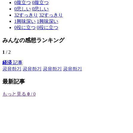
0
腹立つ
0
腹立つ
0
悲しい
0
悲しい
32
すっきり
32
すっきり
1
興味深い
1
興味深い
0
役に立つ
0
役に立つ
みんなの感想ランキング
1
/ 2
経済
記事
공유하기
공유하기
공유하기
공유하기
最新記事
もっと見る
0
/ 0