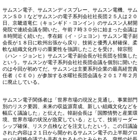
サムスン電子、サムスンディスプレー、サムスン電機、サム
スンＳＤＩなどサムスンの電子系列会社社長団２５人は２０
日、京畿道竜仁（キョンギド・ヨンイン）のサムスン人材開
発院で連続会議を開いた。午前７時３０分に始まった会議は
８時間近く続いた。李在鎔（イ・ジェヨン）サムスン電子副
会長が１８日に欧州出張から戻り、技術と優秀人材確保、柔
軟な組織文化作りの重要性を強調したことを受け、韓宗熙
（ハン・ジョンヒ）サムスン電子副会長が社長団を招集した
という。サムスンが電子系列会社社長団会議を個別に開いた
のは今回が初めてだ。サムスンは主要系列企業の最高経営責
任者（ＣＥＯ）が参加する水曜社長団会議を２０１７年２月
に廃止している。
サムスン電子関係者は「世界市場の現況と見通し、事業部門
別のリスク要因、未来の収益源育成、新しい組織文化などを
幅広く議論した」と伝えた。韓副会長は「国際情勢と産業環
境、世界市場の状況が急変している」として、技術リーダー
シップ確保、リスク点検などを注文したという。この日議論
された内容は２１日から開かれるサムスン電子の上半期グロ
ーバル戦略会議でも共有されるものとみられる。突然の社長