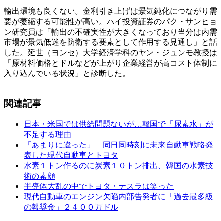
輸出環境も良くない。金利引き上げは景気鈍化につながり需
要が萎縮する可能性が高い。ハイ投資証券のパク・サンヒョ
ン研究員は「輸出の不確実性が大きくなっており当分は内需
市場が景気低迷を防衛する要素として作用する見通し」と話
した。延世（ヨンセ）大学経済学科のヤン・ジュンモ教授は
「原材料価格とドルなどが上がり企業経営が高コスト体制に
入り込んでいる状況」と診断した。
関連記事
日本・米国では供給問題ないが…韓国で「尿素水」が
不足する理由
「あまりに違った」…同日同時刻に未来自動車戦略発
表した現代自動車とトヨタ
水素１トン作るのに炭素１０トン排出、韓国の水素技
術の素顔
半導体大乱の中でトヨタ・テスラは笑った
現代自動車のエンジン欠陥内部告発者に「過去最多級
の報奨金」２４００万ドル