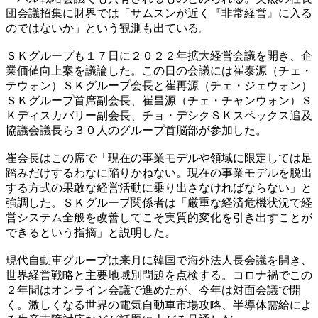
団会議招集に財界では「サムスンが近く『非常経営』に入る
のではないか」という観測も出ている。
ＳＫグループも１７日に２０２２年拡大経営会議を開き、企
業価値向上案を議論した。この日の会議には崔泰源（チェ・
テウォン）ＳＫグループ会長と崔再源（チェ・ジェウォン）
ＳＫグループ首席副会長、崔昌源（チェ・チャンウォン）Ｓ
Ｋディスカバリー副会長、チョ・デシクＳＫスペックス追及
協議会議長ら３０人のグループ首脳部が参加した。
崔会長はこの席で「現在の事業モデルや領域に限定しては足
踏みだけするわなに陥りかねない。現在の事業モデルを脱出
する方式の果敢な経営活動に乗り出さなければならない」と
強調した。ＳＫグループ関係者は「厳重な経済危機状況で経
営システム全般を改善してこそ実質的変化を引き出すことが
できるという指摘」と説明した。
現代自動車グループは来月に韓国で海外法人長会議を開き、
世界経営戦略と主要地域別問題を点検する。コロナ禍でこの
２年間はオンライン会議で進めたが、今年は対面会議で開
く。激しくなる世界の電気自動車市場攻略、半導体需給によ