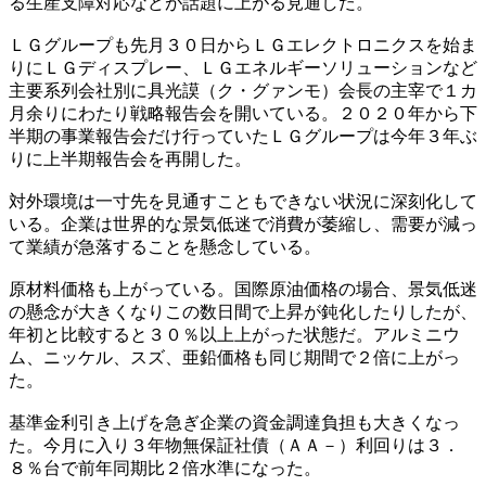
る生産支障対応などが話題に上がる見通しだ。
ＬＧグループも先月３０日からＬＧエレクトロニクスを始ま
りにＬＧディスプレー、ＬＧエネルギーソリューションなど
主要系列会社別に具光謨（ク・グァンモ）会長の主宰で１カ
月余りにわたり戦略報告会を開いている。２０２０年から下
半期の事業報告会だけ行っていたＬＧグループは今年３年ぶ
りに上半期報告会を再開した。
対外環境は一寸先を見通すこともできない状況に深刻化して
いる。企業は世界的な景気低迷で消費が萎縮し、需要が減っ
て業績が急落することを懸念している。
原材料価格も上がっている。国際原油価格の場合、景気低迷
の懸念が大きくなりこの数日間で上昇が鈍化したりしたが、
年初と比較すると３０％以上上がった状態だ。アルミニウ
ム、ニッケル、スズ、亜鉛価格も同じ期間で２倍に上がっ
た。
基準金利引き上げを急ぎ企業の資金調達負担も大きくなっ
た。今月に入り３年物無保証社債（ＡＡ－）利回りは３．
８％台で前年同期比２倍水準になった。