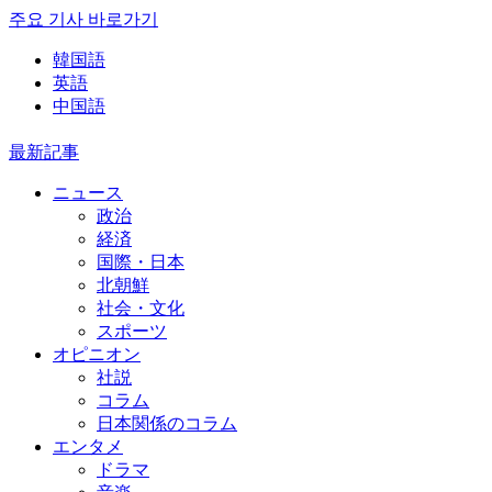
주요 기사 바로가기
韓国語
英語
中国語
最新記事
ニュース
政治
経済
国際・日本
北朝鮮
社会・文化
スポーツ
オピニオン
社説
コラム
日本関係のコラム
エンタメ
ドラマ