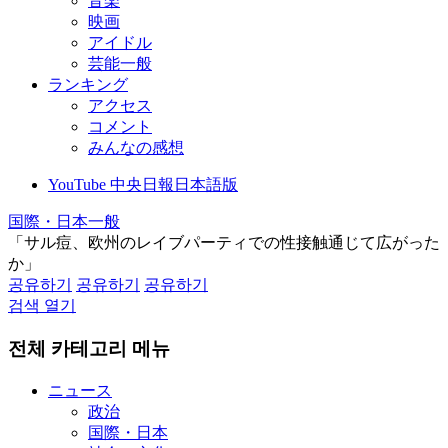
音楽
映画
アイドル
芸能一般
ランキング
アクセス
コメント
みんなの感想
YouTube 中央日報日本語版
国際・日本一般
「サル痘、欧州のレイブパーティでの性接触通じて広がった
か」
공유하기
공유하기
공유하기
검색 열기
전체 카테고리 메뉴
ニュース
政治
国際・日本