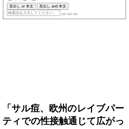
見出し or 本文
見出し and 本文
「サル痘、欧州のレイブパー
ティでの性接触通じて広がっ