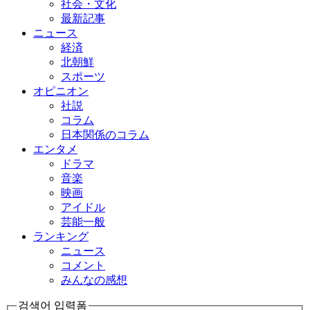
社会・文化
最新記事
ニュース
経済
北朝鮮
スポーツ
オピニオン
社説
コラム
日本関係のコラム
エンタメ
ドラマ
音楽
映画
アイドル
芸能一般
ランキング
ニュース
コメント
みんなの感想
검색어 입력폼