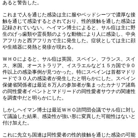
あると警告した。
これまで人を通じた感染は主に服やベッドシーツで濃厚な接
触を通じて感染するとされており、性的接触を通した感染は
記録されていない。ヘイマン博士によると、サル痘は主に野
生のげっ歯類や霊長類のような動物により人に感染し、中央
アフリカと西アフリカで主に発生した。症状としては主に顔
や生殖器に発熱と発疹が現れる。
ＷＨＯによると、サル痘は英国、スペイン、フランス、スイ
ス、米国、オーストラリア、イスラエルなど１５カ国で９０
件以上の感染事例が見つかった。特にスペインは首都マドリ
ードで３０人の感染者が発生したと明らかにした。スペイン
保健省関係者は最近８万人の参加者が集まったカナリア諸島
の同性愛者イベントとマドリードの同性愛者サウナの関連性
を調査中だと明らかにした。
しかしヘイマン博士は最近ＷＨＯ諮問団会議でサル痘に対し
て議論した結果、感染性が強い形に変異した可能性はないと
付け加えた。
これに先立ち国連は同性愛者の性的接触を通じた感染の可能