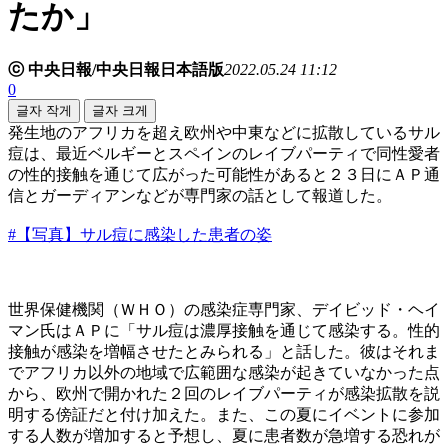
たか」
ⓒ 中央日報/中央日報日本語版
2022.05.24 11:12
0
글자 작게
글자 크게
発生地のアフリカを超え欧州や中東などに拡散しているサル
痘は、最近ベルギーとスペインのレイブパーティで同性愛者
の性的接触を通じて広がった可能性があると２３日にＡＰ通
信とガーディアンなどが専門家の話として報道した。
#【写真】サル痘に感染した患者の姿
世界保健機関（ＷＨＯ）の感染症専門家、デイビッド・ヘイ
マン氏はＡＰに「サル痘は濃厚接触を通じて感染する。性的
接触が感染を増幅させたとみられる」と話した。彼はそれま
でアフリカ以外の地域で広範囲な感染が起きていなかった点
から、欧州で開かれた２回のレイブパーティが感染拡散を説
明する傍証だと付け加えた。また、この夏にイベントに参加
する人数が増加すると予想し、夏に患者数が急増する恐れが