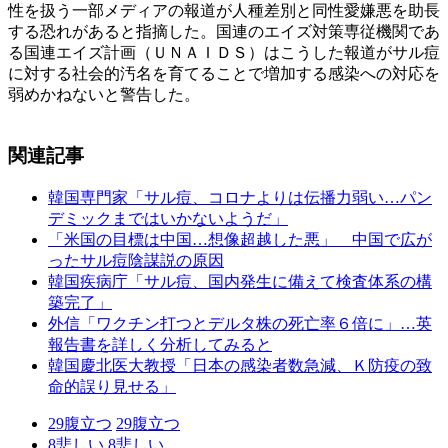
性を扱う一部メディアの報道が人種差別と同性愛嫌悪を助長
する恐れがあると指摘した。国連のエイズ対策専従機関であ
る国連エイズ計画（ＵＮＡＩＤＳ）はこうした報道がサル痘
に対する社会的汚名を育てることで増加する感染への対応を
弱めかねないと警告した。
関連記事
韓国専門家「サル痘、コロナよりは伝播力弱い…パン
デミックまではいかないようだ」
「米国の目標は中国…想像超越した悪」 中国で広が
ったサル痘陰謀説の原因
韓国疾病庁「サル痘、国内発生に備えて検査体系の構
築完了」
外信「ワクチン打つとデルタ株の死亡率６倍に」…英
報告書を詳しく分析してみると
韓国慶北医大教授「日本の感染者数急減、Ｋ防疫の致
命的誤り見せる」
29
腹立つ
29
腹立つ
8
悲しい
8
悲しい