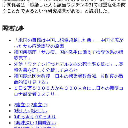
庁関係者は「感染した人も該当ワクチンを打てば重症化を防
ぐことができるという研究結果がある」と説明した。
関連記事
「米国の目標は中国…想像超越した悪」 中国で広が
ったサル痘陰謀説の原因
韓国疾病庁「サル痘、国内発生に備えて検査体系の構
築完了」
外信「ワクチン打つとデルタ株の死亡率６倍に」…英
報告書を詳しく分析してみると
韓国慶北医大教授「日本の感染者数急減、Ｋ防疫の致
命的誤り見せる」
１日２万５０００人から３００人台に…日本の新型コ
ロナ感染者ミステリー
2
腹立つ
2
腹立つ
0
悲しい
0
悲しい
0
すっきり
0
すっきり
1
興味深い
1
興味深い