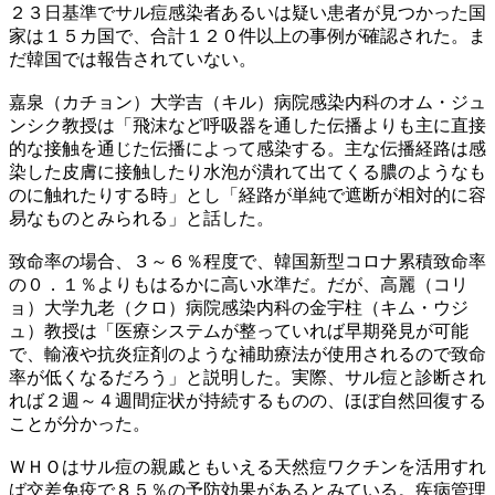
２３日基準でサル痘感染者あるいは疑い患者が見つかった国
家は１５カ国で、合計１２０件以上の事例が確認された。ま
だ韓国では報告されていない。
嘉泉（カチョン）大学吉（キル）病院感染内科のオム・ジュ
ンシク教授は「飛沫など呼吸器を通した伝播よりも主に直接
的な接触を通じた伝播によって感染する。主な伝播経路は感
染した皮膚に接触したり水泡が潰れて出てくる膿のようなも
のに触れたりする時」とし「経路が単純で遮断が相対的に容
易なものとみられる」と話した。
致命率の場合、３～６％程度で、韓国新型コロナ累積致命率
の０．１％よりもはるかに高い水準だ。だが、高麗（コリ
ョ）大学九老（クロ）病院感染内科の金宇柱（キム・ウジ
ュ）教授は「医療システムが整っていれば早期発見が可能
で、輸液や抗炎症剤のような補助療法が使用されるので致命
率が低くなるだろう」と説明した。実際、サル痘と診断され
れば２週～４週間症状が持続するものの、ほぼ自然回復する
ことが分かった。
ＷＨＯはサル痘の親戚ともいえる天然痘ワクチンを活用すれ
ば交差免疫で８５％の予防効果があるとみている。疾病管理