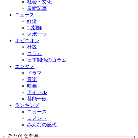
社会・文化
最新記事
ニュース
経済
北朝鮮
スポーツ
オピニオン
社説
コラム
日本関係のコラム
エンタメ
ドラマ
音楽
映画
アイドル
芸能一般
ランキング
ニュース
コメント
みんなの感想
검색어 입력폼