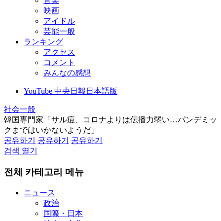
音楽
映画
アイドル
芸能一般
ランキング
アクセス
コメント
みんなの感想
YouTube 中央日報日本語版
社会一般
韓国専門家「サル痘、コロナよりは伝播力弱い…パンデミッ
クまではいかないようだ」
공유하기
공유하기
공유하기
검색 열기
전체 카테고리 메뉴
ニュース
政治
国際・日本