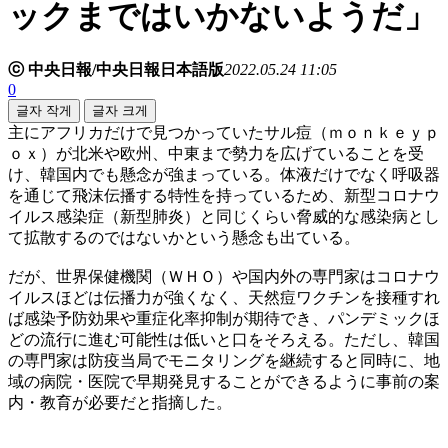
ックまではいかないようだ」
ⓒ 中央日報/中央日報日本語版
2022.05.24 11:05
0
글자 작게
글자 크게
主にアフリカだけで見つかっていたサル痘（ｍｏｎｋｅｙｐ
ｏｘ）が北米や欧州、中東まで勢力を広げていることを受
け、韓国内でも懸念が強まっている。体液だけでなく呼吸器
を通じて飛沫伝播する特性を持っているため、新型コロナウ
イルス感染症（新型肺炎）と同じくらい脅威的な感染病とし
て拡散するのではないかという懸念も出ている。
だが、世界保健機関（ＷＨＯ）や国内外の専門家はコロナウ
イルスほどは伝播力が強くなく、天然痘ワクチンを接種すれ
ば感染予防効果や重症化率抑制が期待でき、パンデミックほ
どの流行に進む可能性は低いと口をそろえる。ただし、韓国
の専門家は防疫当局でモニタリングを継続すると同時に、地
域の病院・医院で早期発見することができるように事前の案
内・教育が必要だと指摘した。