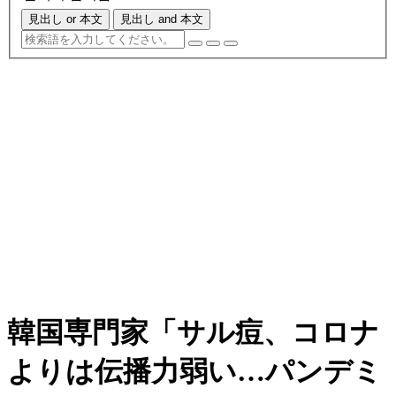
見出し or 本文
見出し and 本文
韓国専門家「サル痘、コロナ
よりは伝播力弱い…パンデミ