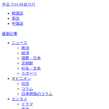
주요 기사 바로가기
韓国語
英語
中国語
最新記事
ニュース
政治
経済
国際・日本
北朝鮮
社会・文化
スポーツ
オピニオン
社説
コラム
日本関係のコラム
エンタメ
ドラマ