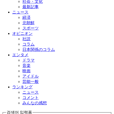
社会・文化
最新記事
ニュース
経済
北朝鮮
スポーツ
オピニオン
社説
コラム
日本関係のコラム
エンタメ
ドラマ
音楽
映画
アイドル
芸能一般
ランキング
ニュース
コメント
みんなの感想
검색어 입력폼