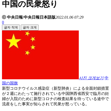
中国の民衆怒り
ⓒ 中央日報/中央日報日本語版
2022.01.06 07:29
0
글자 작게
글자 크게
사진 크게보기
中
国の国旗
新型コロナウイルス感染症（新型肺炎）による全面封鎖措置
が２週にわたって施行されている中国陝西省西安で臨月の妊
婦が入院のために新型コロナの検査結果を待っている途中で
流産をした事実が知らされて民衆が怒っている。