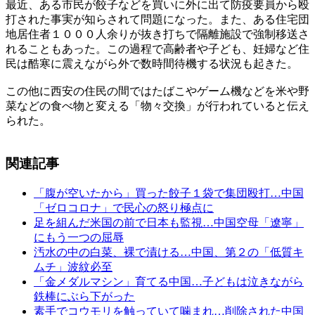
最近、ある市民が餃子などを買いに外に出て防疫要員から殴
打された事実が知らされて問題になった。また、ある住宅団
地居住者１０００人余りが抜き打ちで隔離施設で強制移送さ
れることもあった。この過程で高齢者や子ども、妊婦など住
民は酷寒に震えながら外で数時間待機する状況も起きた。
この他に西安の住民の間ではたばこやゲーム機などを米や野
菜などの食べ物と変える「物々交換」が行われていると伝え
られた。
関連記事
「腹が空いたから」買った餃子１袋で集団殴打…中国
「ゼロコロナ」で民心の怒り極点に
足を組んだ米国の前で日本も監視…中国空母「遼寧」
にもう一つの屈辱
汚水の中の白菜、裸で漬ける…中国、第２の「低質キ
ムチ」波紋必至
「金メダルマシン」育てる中国…子どもは泣きながら
鉄棒にぶら下がった
素手でコウモリを触っていて噛まれ…削除された中国