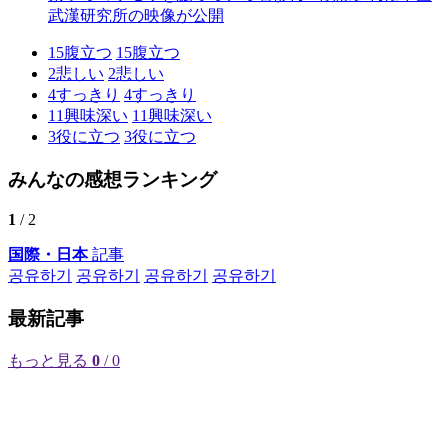
武漢研究所の映像が公開
15
腹立つ
15
腹立つ
2
悲しい
2
悲しい
4
すっきり
4
すっきり
11
興味深い
11
興味深い
3
役に立つ
3
役に立つ
みんなの感想ランキング
1
/ 2
国際・日本
記事
공유하기
공유하기
공유하기
공유하기
最新記事
もっと見る
0
/ 0