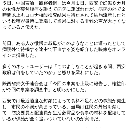
５日、中国言論「観察者網」は今月１日、西安で妊娠８カ月
の女性が突然腹痛を訴えて病院に運ばれたが、病院の外で２
時間以上もコロナ核酸検査結果を待たされて結局流産したと
いう投稿が微博に登場して当局に対する非難の声が大きくな
っていると伝えた。
前日、ある人が微博に叔母がこのようなことに遭ったとして
病院外で待機する途中で下血する姿を紹介した映像をオンラ
インに掲載した。
多くのネットユーザーは「このようなことが起きる間、西安
政府は何をしていたのか」と怒りを露わにした。
陝西省婦女子連合会は「今回の事案を上級に報告し、権益部
が今回の事案を調査中」と明らかにした。
西安では最近過度な封鎖によって食料不足などの事態が発生
し、市民の不満が高まっている。当局は住民の外出を禁じ
て、防疫要員と配達員が生活必需品や食事の材料を配給して
いるが供給が全く追いついていないのが実情だ。