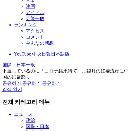
音楽
映画
アイドル
芸能一般
ランキング
アクセス
コメント
みんなの感想
YouTube 中央日報日本語版
国際・日本一般
下血しているのに「コロナ結果待て」…臨月の妊婦流産に中
国の民衆怒り
공유하기
공유하기
공유하기
검색 열기
전체 카테고리 메뉴
ニュース
政治
国際・日本