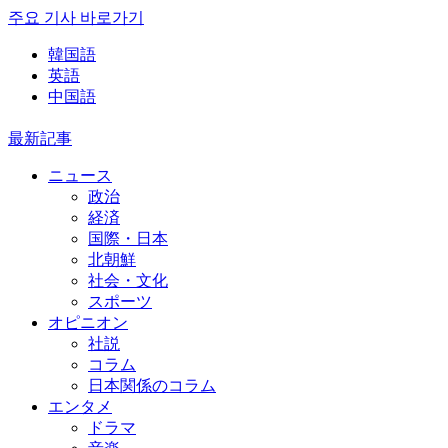
주요 기사 바로가기
韓国語
英語
中国語
最新記事
ニュース
政治
経済
国際・日本
北朝鮮
社会・文化
スポーツ
オピニオン
社説
コラム
日本関係のコラム
エンタメ
ドラマ