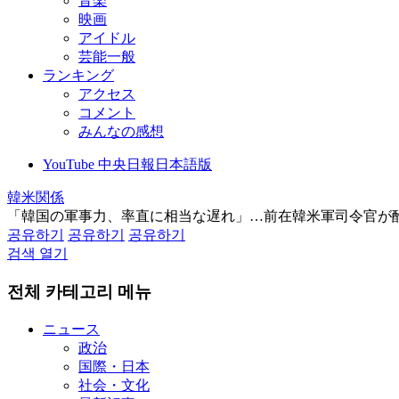
音楽
映画
アイドル
芸能一般
ランキング
アクセス
コメント
みんなの感想
YouTube 中央日報日本語版
韓米関係
「韓国の軍事力、率直に相当な遅れ」…前在韓米軍司令官が
공유하기
공유하기
공유하기
검색 열기
전체 카테고리 메뉴
ニュース
政治
国際・日本
社会・文化