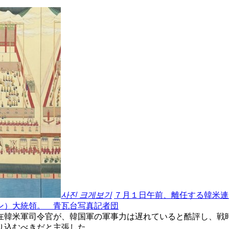
사진 크게보기
７月１日午前、離任する韓米連
ン）大統領。 青瓦台写真記者団
在韓米軍司令官が、韓国軍の軍事力は遅れていると酷評し、戦
り込むべきだと主張した。