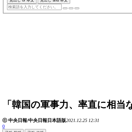
見出し or 本文
見出し and 本文
「韓国の軍事力、率直に相当
ⓒ 中央日報/中央日報日本語版
2021.12.25 12:31
0