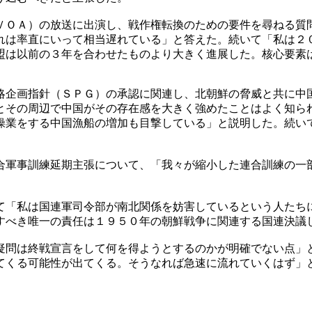
ＶＯＡ）の放送に出演し、戦作権転換のための要件を尋ねる質
れは率直にいって相当遅れている」と答えた。続いて「私は２
盟は以前の３年を合わせたものより大きく進展した。核心要素
略企画指針（ＳＰＧ）の承認に関連し、北朝鮮の脅威と共に中
とその周辺で中国がその存在感を大きく強めたことはよく知ら
操業をする中国漁船の増加も目撃している」と説明した。続い
合軍事訓練延期主張について、「我々が縮小した連合訓練の一
て「私は国連軍司令部が南北関係を妨害しているという人たち
すべき唯一の責任は１９５０年の朝鮮戦争に関連する国連決議
疑問は終戦宣言をして何を得ようとするのかが明確でない点」
てくる可能性が出てくる。そうなれば急速に流れていくはず」