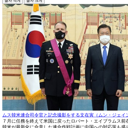
글자 작게
글자 크게
ムス韓米連合司令官と記念撮影をする文在寅（ムン・ジェイ
７月に任務を終えて米国に戻ったロバート・エイブラムス前
韓米が最新化に合意した連合作戦計画に中国への対応策も盛