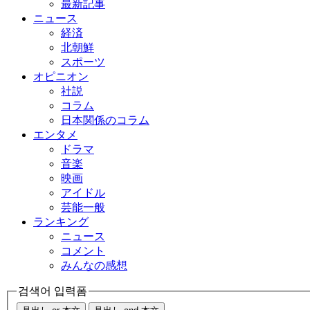
最新記事
ニュース
経済
北朝鮮
スポーツ
オピニオン
社説
コラム
日本関係のコラム
エンタメ
ドラマ
音楽
映画
アイドル
芸能一般
ランキング
ニュース
コメント
みんなの感想
검색어 입력폼