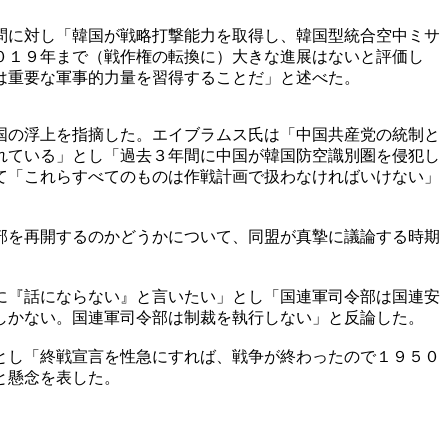
問に対し「韓国が戦略打撃能力を取得し、韓国型統合空中ミサ
０１９年まで（戦作権の転換に）大きな進展はないと評価し
は重要な軍事的力量を習得することだ」と述べた。
国の浮上を指摘した。エイブラムス氏は「中国共産党の統制と
れている」とし「過去３年間に中国が韓国防空識別圏を侵犯し
て「これらすべてのものは作戦計画で扱わなければいけない」
部を再開するのかどうかについて、同盟が真摯に議論する時期
に『話にならない』と言いたい」とし「国連軍司令部は国連安
しかない。国連軍司令部は制裁を執行しない」と反論した。
とし「終戦宣言を性急にすれば、戦争が終わったので１９５０
と懸念を表した。