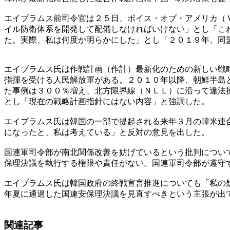
エイブラムス前司令官は２５日、ボイス・オブ・アメリカ（
イル防衛体系を開発して配備しなければいけない」とし「こ
た。実際、私は何度か明らかにした」とし「２０１９年、同
エイブラムス氏は作戦計画（作計）最新化のための新しい戦
指揮を受ける人民解放軍がある。２０１０年以降、朝鮮半島
た事例は３００％増え、北方限界線（ＮＬＬ）に沿って違法
とし「現在の戦略計画指針にはない内容」と強調した。
エイブラムス氏は韓国の一部で提起される来年３月の韓米連
になったと、私は考えている」と反対の意見を出した。
国連軍司令部が南北関係改善を妨げているという批判につい
保理決議を執行する権限や責任がない。国連軍司令部が遵守
エイブラムス氏は韓国政府の終戦宣言推進についても「私の
年夏に通過した国連安保理決議を見直すべきという主張が出
関連記事