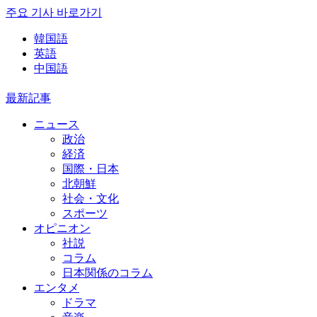
주요 기사 바로가기
韓国語
英語
中国語
最新記事
ニュース
政治
経済
国際・日本
北朝鮮
社会・文化
スポーツ
オピニオン
社説
コラム
日本関係のコラム
エンタメ
ドラマ