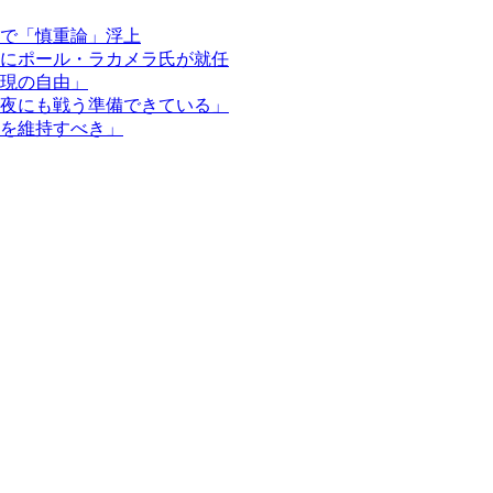
で「慎重論」浮上
にポール・ラカメラ氏が就任
現の自由」
夜にも戦う準備できている」
を維持すべき」