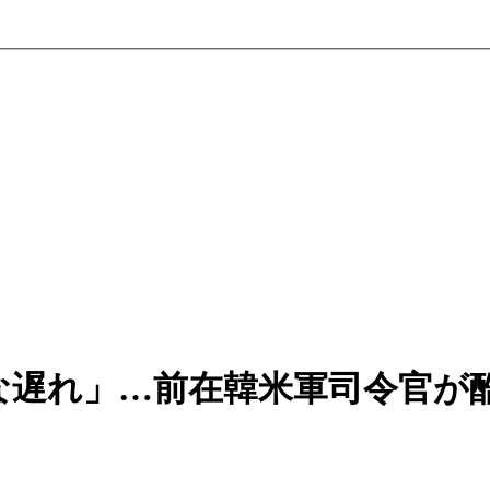
な遅れ」…前在韓米軍司令官が