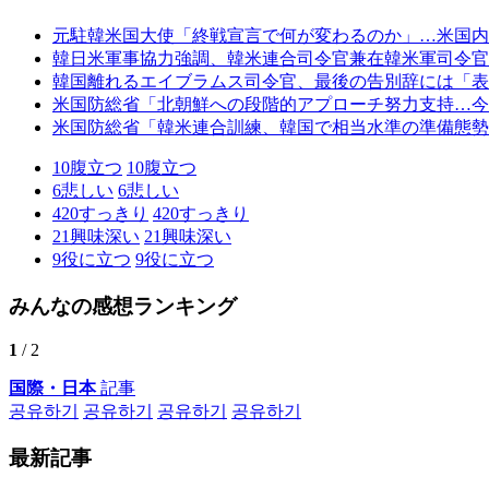
元駐韓米国大使「終戦宣言で何が変わるのか」…米国内
韓日米軍事協力強調、韓米連合司令官兼在韓米軍司令官
韓国離れるエイブラムス司令官、最後の告別辞には「表
米国防総省「北朝鮮への段階的アプローチ努力支持…今
米国防総省「韓米連合訓練、韓国で相当水準の準備態勢
10
腹立つ
10
腹立つ
6
悲しい
6
悲しい
420
すっきり
420
すっきり
21
興味深い
21
興味深い
9
役に立つ
9
役に立つ
みんなの感想ランキング
1
/ 2
国際・日本
記事
공유하기
공유하기
공유하기
공유하기
最新記事