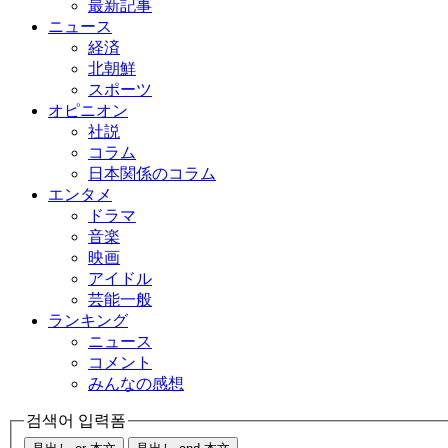
最新記事
ニュース
経済
北朝鮮
スポーツ
オピニオン
社説
コラム
日本関係のコラム
エンタメ
ドラマ
音楽
映画
アイドル
芸能一般
ランキング
ニュース
コメント
みんなの感想
검색어 입력폼