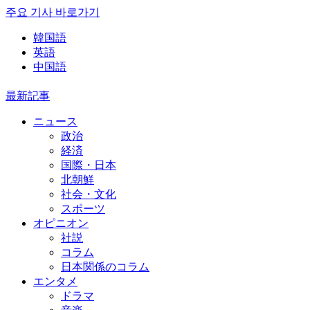
주요 기사 바로가기
韓国語
英語
中国語
最新記事
ニュース
政治
経済
国際・日本
北朝鮮
社会・文化
スポーツ
オピニオン
社説
コラム
日本関係のコラム
エンタメ
ドラマ