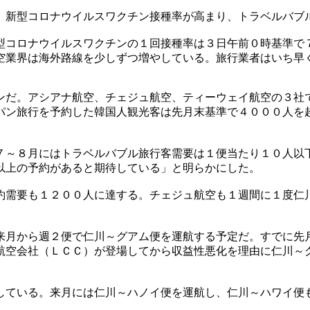
。新型コロナウイルスワクチン接種率が高まり、トラベルバブ
型コロナウイルスワクチンの１回接種率は３日午前０時基準で
空業界は海外路線を少しずつ増やしている。旅行業者はいち早
ンだ。アシアナ航空、チェジュ航空、ティーウェイ航空の３社
パン旅行を予約した韓国人観光客は先月末基準で４０００人を
７～８月にはトラベルバブル旅行客需要は１便当たり１０人以
以上の予約があると期待している」と明らかにした。
約需要も１２００人に達する。チェジュ航空も１週間に１度仁
来月から週２便で仁川～グアム便を運航する予定だ。すでに先
航空会社（ＬＣＣ）が登場してから収益性悪化を理由に仁川～
している。来月には仁川～ハノイ便を運航し、仁川～ハワイ便