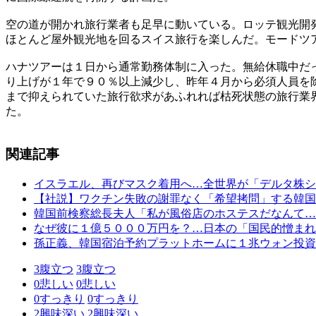
空の道が開かれ旅行業者も足早に動いている。ロッテ観光開
ほとんど屋外観光地を回るスイス旅行を楽しんだ。モードツ
ハナツアーは１日から通常勤務体制に入った。無給休職中だ
り上げが１年で９０％以上減少し、昨年４月から必須人員を
まで抑えられていた旅行欲求があふれれば枯死状態の旅行業
た。
関連記事
イスラエル、再びマスク着用へ…全世界が「デルタ株シ
【社説】ワクチン失敗の謝罪なく「希望拷問」する韓国
韓国前検察総長夫人「私が風俗店のホステスだなんて…
なぜ彼に１億５０００万円を？…日本の「国民的憎まれ
孫正義、韓国宿泊予約プラットホームに１兆ウォン投資
3
腹立つ
3
腹立つ
0
悲しい
0
悲しい
0
すっきり
0
すっきり
2
興味深い
2
興味深い