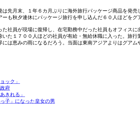
発は先月末、１年６カ月ぶりに海外旅行パッケージ商品を発売
アーも秋夕連休にパッケージ旅行を申し込んだ６０人ほどをグ
った社員が現場に復帰し、在宅勤務中だった社員もオフィスに
除いた１７００人ほどの社員が有給・無給休職に入った。旅行
界には恵みの雨になるだろう。当面は東南アジアよりはグアム
ョック」
政府
あきれる」
っ子」になった皇女の男