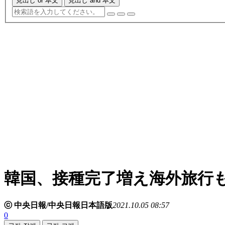
見出し or 本文
見出し and 本文
韓国、接種完了増え海外旅行
ⓒ 中央日報/中央日報日本語版
2021.10.05 08:57
0