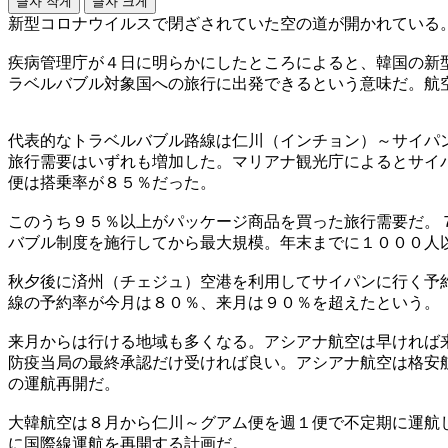
글자 작게
글자 크게
新型コロナウイルスで閉ざされていた空の道が開かれている
疾病管理庁が４日に明らかにしたところによると、韓国の新
ラベルバブル対象国への旅行に出発できるという意味だ。航
代表的なトラベルバブル路線は仁川（インチョン）～サイパ
旅行需要はいずれも増加した。マリアナ観光庁によるとサイ
便は搭乗率が８５％だった。
このうち９５％以上がパッケージ商品を買った旅行需要だ。
バブル制度を施行してから最大規模。年末までに１０００人
秋夕後に済州（チェジュ）空港を利用してサイパンに行く予
線の予約率が今月は８０％、来月は９０％を超えたという。
来月からは行ける地域も多くなる。アシアナ航空は早ければ
防疫当局の最終承認だけ受ければ良い。アシアナ航空は格安
の運航再開だ。
大韓航空は８月から仁川～グアム便を週１便で不定期に運航
に国際線運航を再開する計画だ。