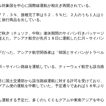
ル対象国を中心に国際線運航が相次ぎ再開されている。
７７．３％、接種完了率は５２．５％だ。２人のうち１人はト
く旅行商品を出している。
で秋夕（チュソク、中秋）連休期間のサイパン行きパッケージ
超えた。アシアナ航空が先月１８日に運航した仁川～サイパン
下だった。アシアナ航空関係者は「韓国とサイパンがトラベル
川～サイパン路線を運航している。ティーウェイ航空も該当路
月に国土交通部から該当路線運航に対する許可を受けており、
グアム便の運航を中断していた。予定通りであれば１８年ぶり
も運航する予定だ。多くのＬＣＣもグアムや東南アジアを中心