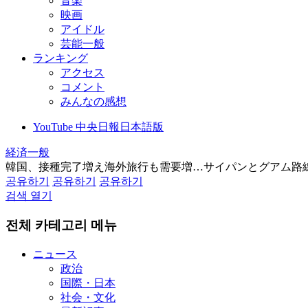
音楽
映画
アイドル
芸能一般
ランキング
アクセス
コメント
みんなの感想
YouTube 中央日報日本語版
経済一般
韓国、接種完了増え海外旅行も需要増…サイパンとグアム路
공유하기
공유하기
공유하기
검색 열기
전체 카테고리 메뉴
ニュース
政治
国際・日本
社会・文化