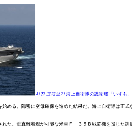
사진 크게보기
海上自衛隊の護衛艦「いずも」
を始める。隠密に空母確保を進めた結果だ。海上自衛隊は正式
された。垂直離着艦が可能な米軍Ｆ－３５Ｂ戦闘機を投じた訓