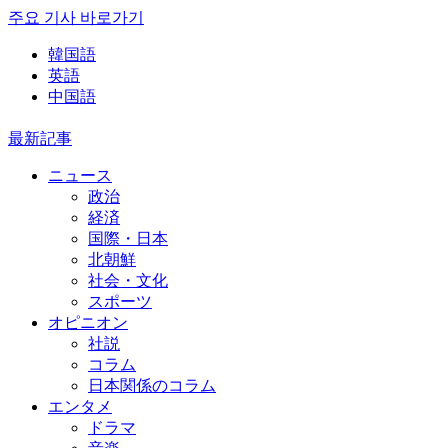
주요 기사 바로가기
韓国語
英語
中国語
最新記事
ニュース
政治
経済
国際・日本
北朝鮮
社会・文化
スポーツ
オピニオン
社説
コラム
日本関係のコラム
エンタメ
ドラマ