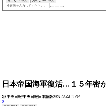
見出し or 本文
見出し and 本文
日本帝国海軍復活…１５年密
ⓒ 中央日報/中央日報日本語版
2021.08.08 11:34
0