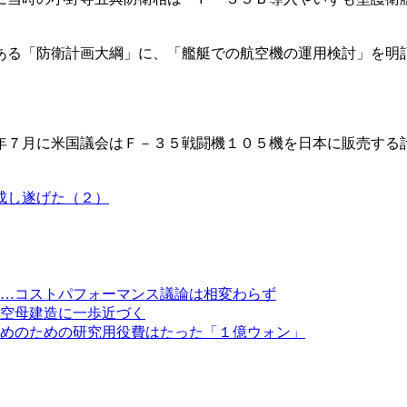
ある「防衛計画大綱」に、「艦艇での航空機の運用検討」を明
年７月に米国議会はＦ－３５戦闘機１０５機を日本に販売する
成し遂げた（２）
…コストパフォーマンス議論は相変わらず
空母建造に一歩近づく
めのための研究用役費はたった「１億ウォン」