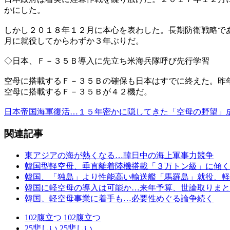
かにした。
しかし２０１８年１２月に本心を表わした。長期防衛戦略で
月に就役してからわずか３年ぶりだ。
◇日本、Ｆ－３５Ｂ導入に先立ち米海兵隊呼び先行学習
空母に搭載するＦ－３５Ｂの確保も日本はすでに終えた。昨
空母に搭載するＦ－３５Ｂが４２機だ。
日本帝国海軍復活…１５年密かに隠してきた「空母の野望」
関連記事
東アジアの海が熱くなる…韓日中の海上軍事力競争
韓国型軽空母、垂直離着陸機搭載「３万トン級」に傾く
韓国、「独島」より性能高い輸送艦「馬羅島」就役、軽
韓国に軽空母の導入は可能か…来年予算、世論取りまと
韓国、軽空母事業に着手も…必要性めぐる論争続く
102
腹立つ
102
腹立つ
25
悲しい
25
悲しい