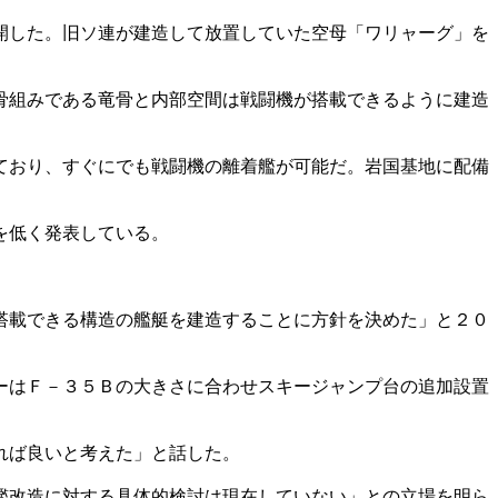
開した。旧ソ連が建造して放置していた空母「ワリャーグ」を
骨組みである竜骨と内部空間は戦闘機が搭載できるように建造
ており、すぐにでも戦闘機の離着艦が可能だ。岩国基地に配備
を低く発表している。
搭載できる構造の艦艇を建造することに方針を決めた」と２０
ーはＦ－３５Ｂの大きさに合わせスキージャンプ台の追加設置
れば良いと考えた」と話した。
艦改造に対する具体的検討は現在していない」との立場を明ら