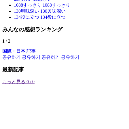
1088
すっきり
1088
すっきり
130
興味深い
130
興味深い
134
役に立つ
134
役に立つ
みんなの感想ランキング
1
/ 2
国際・日本
記事
공유하기
공유하기
공유하기
공유하기
最新記事
もっと見る
0
/ 0