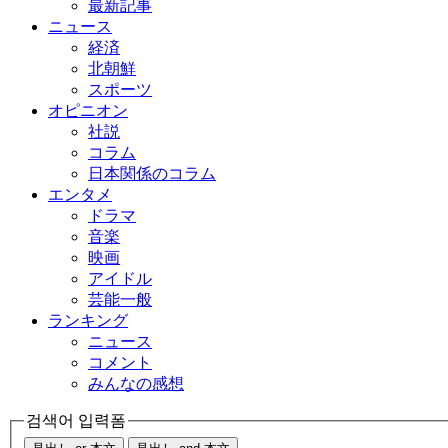
最新記事
ニュース
経済
北朝鮮
スポーツ
オピニオン
社説
コラム
日本関係のコラム
エンタメ
ドラマ
音楽
映画
アイドル
芸能一般
ランキング
ニュース
コメント
みんなの感想
검색어 입력폼