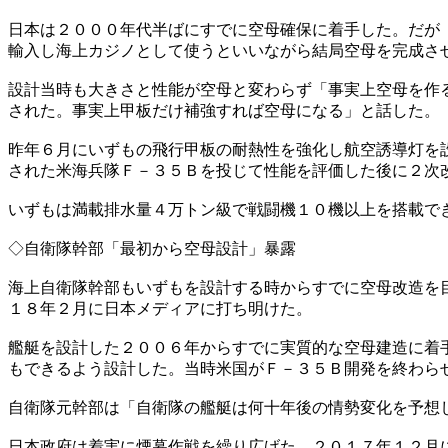
日本は２０００年代半ばにすでに空母確保に着手した。だが
輸入し海上カジノとして使うといいながら結局空母を完成さ
設計当時も大きさと性能が空母と変わらず「事実上空母を作
された。事実上甲板だけ補強すれば空母になる」と話した。
昨年６月にいずもの飛行甲板の耐熱性を強化し航空誘導灯を
された米海兵隊Ｆ－３５Ｂを投じて性能を評価した後に２次
いずもは満載排水量４万トン級で戦闘機１０機以上を搭載で
◇自衛隊幹部「最初から空母設計」暴露
海上自衛隊幹部もいずもを設計する時からすでに空母改造を
１８年２月に日本メディアに打ち明けた。
艦艇を設計した２００６年からすでに実質的な空母建造に着
もできるよう設計した。当時米国がＦ－３５Ｂ開発を終わら
自衛隊元幹部は「自衛隊の艦艇は何十年後の情勢変化を予想
日本政府は着実に煙幕作戦を繰り広げた。２０１７年１２月