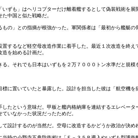
「いずも」はヘリコプターだけ離着艦するとして偽装戦術を展
せた中国と似た戦略だ。
るもの」との指摘が根強かった。軍関係者は「最初から艦艇の
設置するなど軽空母改造作業に着手した。最近１次改造を終え
改造を始める計画だ。
きる。それでも日本はいずもを２万７０００トン水準だと規模
目標に置いていたと暴露した。設計を担当した彼は「航空機を
手したという意味だ。甲板と艦内格納庫を連結するエレベータ
せていなかった状況だったためだ。
して設計するのが当然だ。空母に改造するかどうか政治が決め
に当時の小野寺五典防衛相は「Ｆ－３５Ｂ導入やいずも型護衛