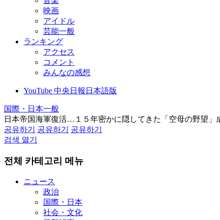
音楽
映画
アイドル
芸能一般
ランキング
アクセス
コメント
みんなの感想
YouTube 中央日報日本語版
国際・日本一般
日本帝国海軍復活…１５年密かに隠してきた「空母の野望」
공유하기
공유하기
공유하기
검색 열기
전체 카테고리 메뉴
ニュース
政治
国際・日本
社会・文化