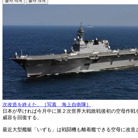
글자 작게
글자 크게
次改造を終えた。［写真 海上自衛隊］
日本が早ければ今月中に第２次世界大戦敗戦後初の空母作戦
威容を回復する。
最近大型艦艇「いずも」は戦闘機も離着艦できる空母に改造