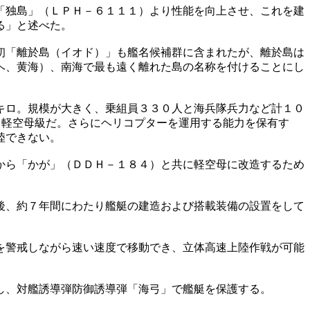
「独島」（ＬＰＨ－６１１１）より性能を向上させ、これを建
る」と述べた。
初「離於島（イオド）」も艦名候補群に含まれたが、離於島は
ヘ、黄海）、南海で最も遠く離れた島の名称を付けることにし
キロ。規模が大きく、乗組員３３０人と海兵隊兵力など計１０
と軽空母級だ。さらにヘリコプターを運用する能力を保有す
陸できない。
から「かが」（ＤＤＨ－１８４）と共に軽空母に改造するため
後、約７年間にわたり艦艇の建造および搭載装備の設置をして
を警戒しながら速い速度で移動でき、立体高速上陸作戦が可能
し、対艦誘導弾防御誘導弾「海弓」で艦艇を保護する。