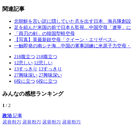
関連記事
北朝鮮を言い訳に隠していた爪を出す日本、海兵隊創設
足を組んだ米国の前で日本も監視…中国空母「遼寧」に
「両刃の剣」の韓国型軽空母
【写真】英最新鋭空母「クイーン・エリザベス」
一触即発の南シナ海…中国の軍事訓練に米原子力空母・
218
腹立つ
218
腹立つ
12
悲しい
12
悲しい
13
すっきり
13
すっきり
27
興味深い
27
興味深い
6
役に立つ
6
役に立つ
みんなの感想ランキング
1
/ 2
政治
記事
공유하기
공유하기
공유하기
공유하기