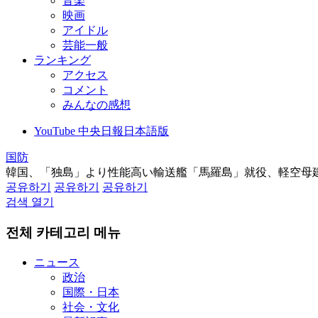
音楽
映画
アイドル
芸能一般
ランキング
アクセス
コメント
みんなの感想
YouTube 中央日報日本語版
国防
韓国、「独島」より性能高い輸送艦「馬羅島」就役、軽空母
공유하기
공유하기
공유하기
검색 열기
전체 카테고리 메뉴
ニュース
政治
国際・日本
社会・文化