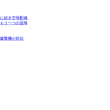
に続き空母配備
もう一つの屈辱
爆撃機が対抗