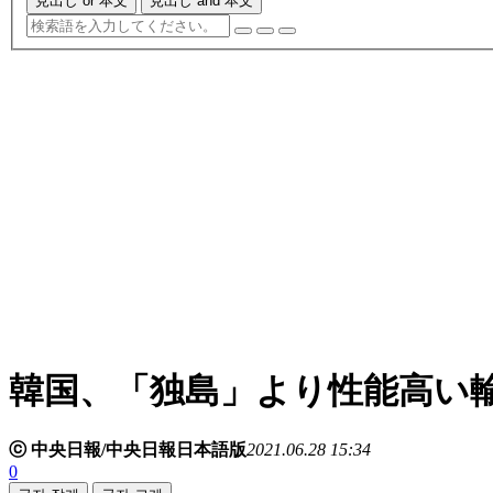
見出し or 本文
見出し and 本文
韓国、「独島」より性能高い
ⓒ 中央日報/中央日報日本語版
2021.06.28 15:34
0