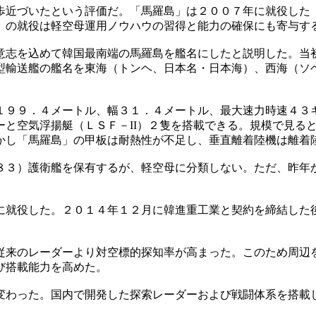
歩近づいたという評価だ。「馬羅島」は２００７年に就役した
』の就役は軽空母運用ノウハウの習得と能力の確保にも寄与す
意志を込めて韓国最南端の馬羅島を艦名にしたと説明した。当
型輸送艦の艦名を東海（トンヘ、日本名・日本海）、西海（ソ
１９９．４メートル、幅３１．４メートル、最大速力時速４３
ーと空気浮揚艇（ＬＳＦ－II）２隻を搭載できる。規模で見る
かし「馬羅島」の甲板は耐熱性が不足し、垂直離着陸機は離着
８３）護衛艦を保有するが、軽空母に分類しない。ただ、昨年
に就役した。２０１４年１２月に韓進重工業と契約を締結した
従来のレーダーより対空標的探知率が高まった。このため周辺
び搭載能力を高めた。
変わった。国内で開発した探索レーダーおよび戦闘体系を搭載