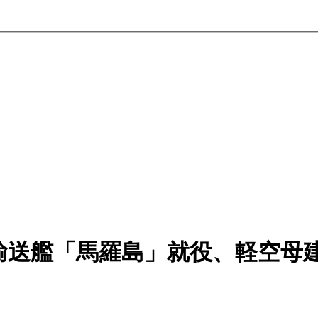
輸送艦「馬羅島」就役、軽空母