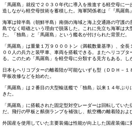
「馬羅島」就役で２０３０年代に導入を推進する軽空母に一
造しながら軽空母技術を蓄積した。海軍関係者は「『馬羅島
海軍は韓半島（朝鮮半島）南側の海域と海上交通路の守護の
島でなく暗礁という理由で脱落した。これに先立ち海軍は大
た。「独島」と「馬羅島」という艦名が付けられた背景だ。
「馬羅島」は重量１万９０００トン（満載数量基準）、全長
００人の兵力と装甲車、車両を搭載できる。またヘリコプタ
る。このため「馬羅島」を軽空母に分類する見方もある。し
日本もヘリコプターの離着陸が可能ないずも型（ＤＤＨ－１
甲板改修などを始めた。
「馬羅島」は２番目の大型輸送艦で「独島」以来１４年ぶり
きた。
「馬羅島」に搭載された固定型対空レーダーは回転していた
だ。飛行の甲板と舷側ランプを補強し、航空機の離着陸およ
外国産を使用していた主要装備は性能が向上した国産装備に