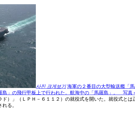
사진 크게보기
海軍の２番目の大型輸送艦「馬
羅島」の飛行甲板上で行われた。航海中の「馬羅島」。 写真
ラド）」（ＬＰＨ－６１１２）の就役式を開いた。就役式とは
される。