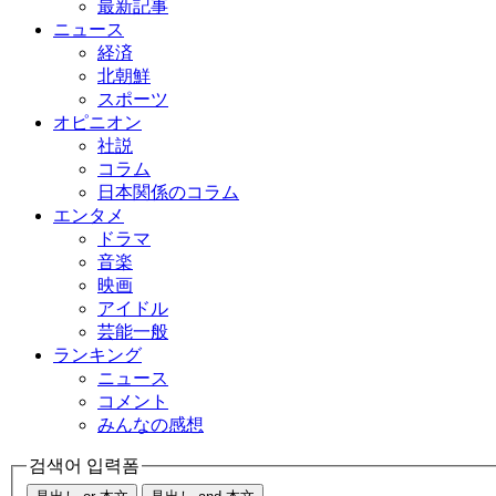
最新記事
ニュース
経済
北朝鮮
スポーツ
オピニオン
社説
コラム
日本関係のコラム
エンタメ
ドラマ
音楽
映画
アイドル
芸能一般
ランキング
ニュース
コメント
みんなの感想
검색어 입력폼