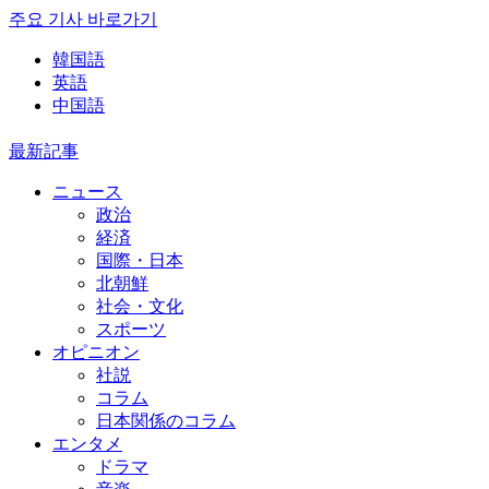
주요 기사 바로가기
韓国語
英語
中国語
最新記事
ニュース
政治
経済
国際・日本
北朝鮮
社会・文化
スポーツ
オピニオン
社説
コラム
日本関係のコラム
エンタメ
ドラマ