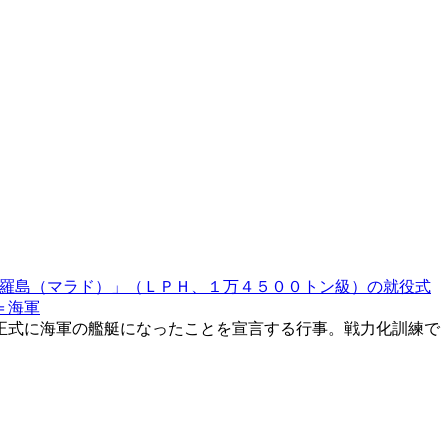
羅島（マラド）」（ＬＰＨ、１万４５００トン級）の就役式
＝海軍
正式に海軍の艦艇になったことを宣言する行事。戦力化訓練で