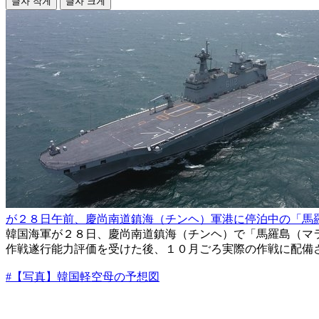
글자 작게
글자 크게
が２８日午前、慶尚南道鎮海（チンヘ）軍港に停泊中の「馬
韓国海軍が２８日、慶尚南道鎮海（チンヘ）で「馬羅島（マ
作戦遂行能力評価を受けた後、１０月ごろ実際の作戦に配備
#【写真】韓国軽空母の予想図