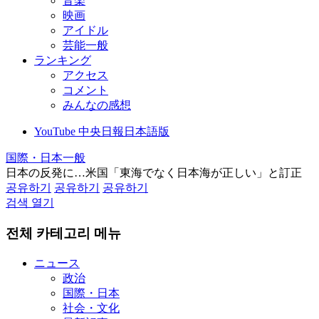
音楽
映画
アイドル
芸能一般
ランキング
アクセス
コメント
みんなの感想
YouTube 中央日報日本語版
国際・日本一般
日本の反発に…米国「東海でなく日本海が正しい」と訂正
공유하기
공유하기
공유하기
검색 열기
전체 카테고리 메뉴
ニュース
政治
国際・日本
社会・文化