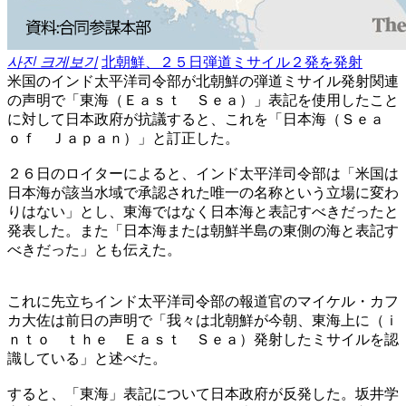
사진 크게보기
北朝鮮、２５日弾道ミサイル２発を発射
米国のインド太平洋司令部が北朝鮮の弾道ミサイル発射関連
の声明で「東海（Ｅａｓｔ Ｓｅａ）」表記を使用したこと
に対して日本政府が抗議すると、これを「日本海（Ｓｅａ
ｏｆ Ｊａｐａｎ）」と訂正した。
２６日のロイターによると、インド太平洋司令部は「米国は
日本海が該当水域で承認された唯一の名称という立場に変わ
りはない」とし、東海ではなく日本海と表記すべきだったと
発表した。また「日本海または朝鮮半島の東側の海と表記す
べきだった」とも伝えた。
これに先立ちインド太平洋司令部の報道官のマイケル・カフ
カ大佐は前日の声明で「我々は北朝鮮が今朝、東海上に（ｉ
ｎｔｏ ｔｈｅ Ｅａｓｔ Ｓｅａ）発射したミサイルを認
識している」と述べた。
すると、「東海」表記について日本政府が反発した。坂井学