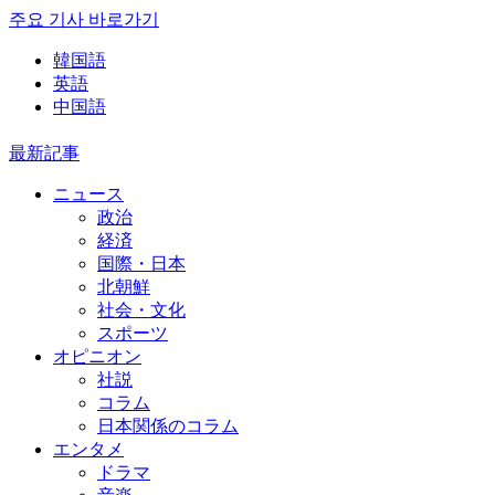
주요 기사 바로가기
韓国語
英語
中国語
最新記事
ニュース
政治
経済
国際・日本
北朝鮮
社会・文化
スポーツ
オピニオン
社説
コラム
日本関係のコラム
エンタメ
ドラマ