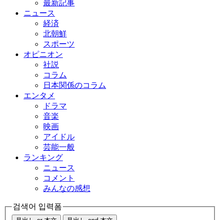
最新記事
ニュース
経済
北朝鮮
スポーツ
オピニオン
社説
コラム
日本関係のコラム
エンタメ
ドラマ
音楽
映画
アイドル
芸能一般
ランキング
ニュース
コメント
みんなの感想
검색어 입력폼