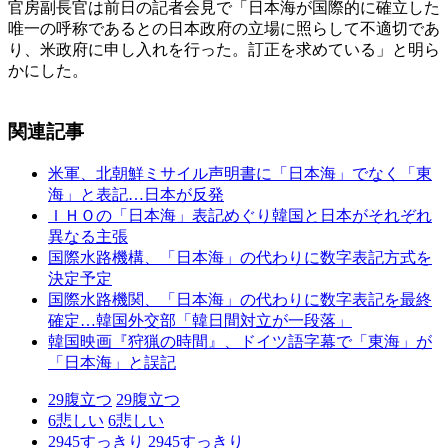
官房副長官は前日の記者会見で「日本海が国際的に確立した
唯一の呼称であるとの日本政府の立場に照らして不適切であ
り、米政府に申し入れを行った。訂正を求めている」と明ら
かにした。
関連記事
米軍、北朝鮮ミサイル声明書に「日本海」でなく「東
海」と表記…日本が反発
ＩＨＯの「日本海」表記めぐり韓国と日本がそれぞれ
異なる主張
国際水路機構、「日本海」の代わりに数字表記方式を
決定予定
国際水路機関、「日本海」の代わりに数字表記を最終
確定…韓国外交部「韓日間対立が一段落」
韓国映画『狩猟の時間』、ドイツ語字幕で「東海」が
「日本海」と誤記
29
腹立つ
29
腹立つ
6
悲しい
6
悲しい
2945
すっきり
2945
すっきり