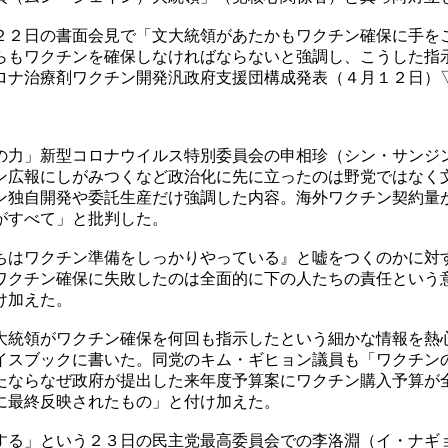
２２日の書面会見で「文大統領があたかもワクチン確保に手を
らもワクチンを確保しなければならないと強調し、こうした指
ロナ治療剤ワクチン開発汎政府支援団構成発表（４月１２日）
の力」新型コロナウイルス特別委員会の申相珍（シン・サンジ
ン広報にしがみつくなど政治化に先に立ったのは野党ではなく
ン独自開発や委託生産だけ強調した内容。海外ワクチン契約量
がすべて」と批判した。
ちはワクチン準備をしっかりやっている』と嘘をつくのかに対
ワクチン確保に失敗したのは全面的に下の人たちの責任という
け加えた。
大統領がワクチン確保を何回も指示したという細かな情報を熱
イスブックに書いた。同党のキム・ギヒョン議員も「ワクチン
たならなぜ政府が提出した来年度予算案にワクチン購入予算が
に最終反映されたもの」と付け加えた。
する」という２３日の民主党最高委員会での李洛淵（イ・ナギ