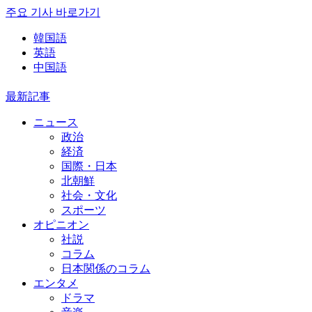
주요 기사 바로가기
韓国語
英語
中国語
最新記事
ニュース
政治
経済
国際・日本
北朝鮮
社会・文化
スポーツ
オピニオン
社説
コラム
日本関係のコラム
エンタメ
ドラマ