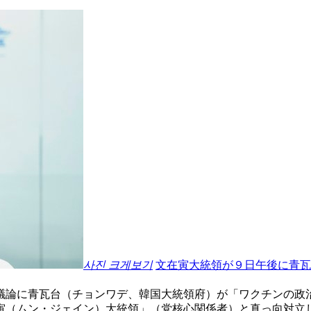
사진 크게보기
文在寅大統領が９日午後に青瓦
議論に青瓦台（チョンワデ、韓国大統領府）が「ワクチンの政
寅（ムン・ジェイン）大統領」（党核心関係者）と真っ向対立