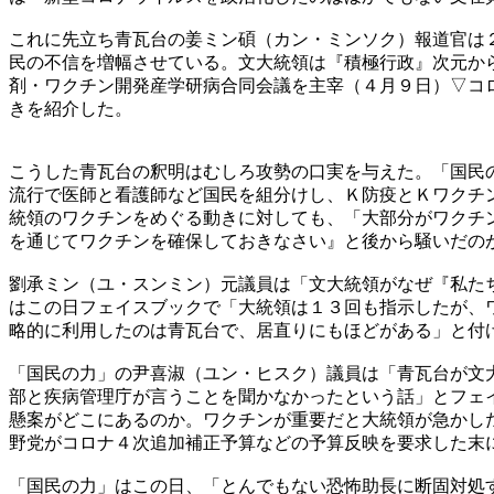
これに先立ち青瓦台の姜ミン碩（カン・ミンソク）報道官は
民の不信を増幅させている。文大統領は『積極行政』次元か
剤・ワクチン開発産学研病合同会議を主宰（４月９日）▽コ
きを紹介した。
こうした青瓦台の釈明はむしろ攻勢の口実を与えた。「国民
流行で医師と看護師など国民を組分けし、Ｋ防疫とＫワクチ
統領のワクチンをめぐる動きに対しても、「大部分がワクチ
を通じてワクチンを確保しておきなさい』と後から騒いだの
劉承ミン（ユ・スンミン）元議員は「文大統領がなぜ『私た
はこの日フェイスブックで「大統領は１３回も指示したが、
略的に利用したのは青瓦台で、居直りにもほどがある」と付
「国民の力」の尹喜淑（ユン・ヒスク）議員は「青瓦台が文
部と疾病管理庁が言うことを聞かなかったという話」とフェ
懸案がどこにあるのか。ワクチンが重要だと大統領が急かし
野党がコロナ４次追加補正予算などの予算反映を要求した末
「国民の力」はこの日、「とんでもない恐怖助長に断固対処