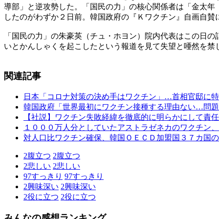
導部」と逆攻勢した。「国民の力」の核心関係者は「金太年
したのがわずか２日前。韓国政府の『Ｋワクチン』自画自賛
「国民の力」の朱豪英（チュ・ホヨン）院内代表はこの日の
いとかんしゃくを起こしたという報道を見て失望と唖然を禁
関連記事
日本「コロナ対策の決め手はワクチン」…首相官邸に特
韓国政府「世界最初にワクチン接種する理由ない…問題
【社説】ワクチン失敗経緯を徹底的に明らかにして責任
１０００万人分としていたアストラゼネカのワクチン、
対人口比ワクチン確保、韓国ＯＥＣＤ加盟国３７カ国の
2
腹立つ
2
腹立つ
2
悲しい
2
悲しい
97
すっきり
97
すっきり
2
興味深い
2
興味深い
2
役に立つ
2
役に立つ
みんなの感想ランキング