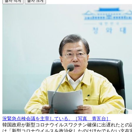
글자 작게
글자 크게
況緊急点検会議を主宰している。［写真 青瓦台］
韓国政府が新型コロナウイルスワクチン確保に出遅れたとの
は「新型コロナウイルスを政治化したのはほかでもない文在