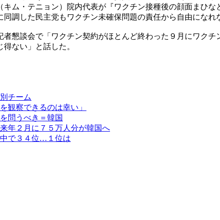
（キム・テニョン）院内代表が『ワクチン接種後の顔面まひな
に同調した民主党もワクチン未確保問題の責任から自由になれ
記者懇談会で「ワクチン契約がほとんど終わった９月にワクチ
じ得ない」と話した。
別チーム
を観察できるのは幸い」
を問うべき＝韓国
来年２月に７５万人分が韓国へ
中で３４位…１位は