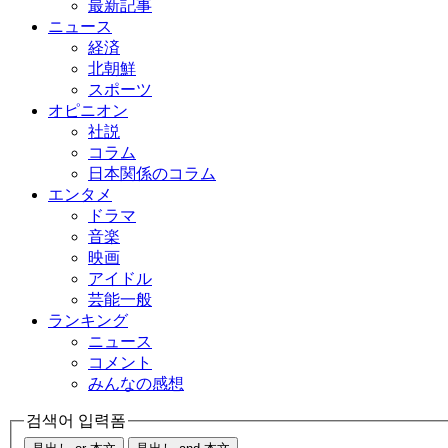
最新記事
ニュース
経済
北朝鮮
スポーツ
オピニオン
社説
コラム
日本関係のコラム
エンタメ
ドラマ
音楽
映画
アイドル
芸能一般
ランキング
ニュース
コメント
みんなの感想
검색어 입력폼