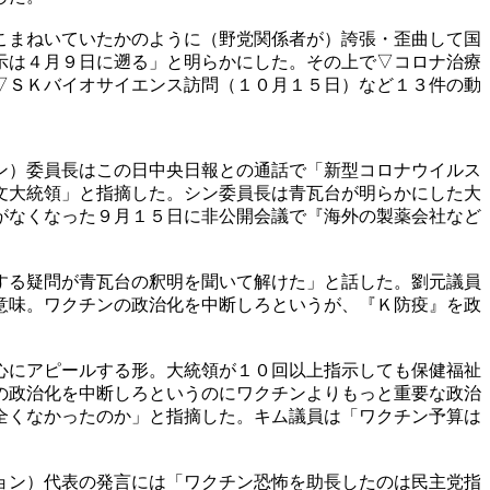
こまねいていたかのように（野党関係者が）誇張・歪曲して国
示は４月９日に遡る」と明らかにした。その上で▽コロナ治療
▽ＳＫバイオサイエンス訪問（１０月１５日）など１３件の動
ン）委員長はこの日中央日報との通話で「新型コロナウイルス
文大統領」と指摘した。シン委員長は青瓦台が明らかにした大
がなくなった９月１５日に非公開会議で『海外の製薬会社など
する疑問が青瓦台の釈明を聞いて解けた」と話した。劉元議員
意味。ワクチンの政治化を中断しろというが、『Ｋ防疫』を政
心にアピールする形。大統領が１０回以上指示しても保健福祉
の政治化を中断しろというのにワクチンよりもっと重要な政治
全くなかったのか」と指摘した。キム議員は「ワクチン予算は
ョン）代表の発言には「ワクチン恐怖を助長したのは民主党指