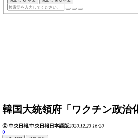
見出し or 本文
見出し and 本文
韓国大統領府「ワクチン政治
ⓒ 中央日報/中央日報日本語版
2020.12.23 16:20
0