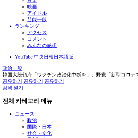
音楽
映画
アイドル
芸能一般
ランキング
アクセス
コメント
みんなの感想
YouTube 中央日報日本語版
政治一般
韓国大統領府「ワクチン政治化中断を」、野党「新型コロナ
공유하기
공유하기
공유하기
검색 열기
전체 카테고리 메뉴
ニュース
政治
国際・日本
社会・文化