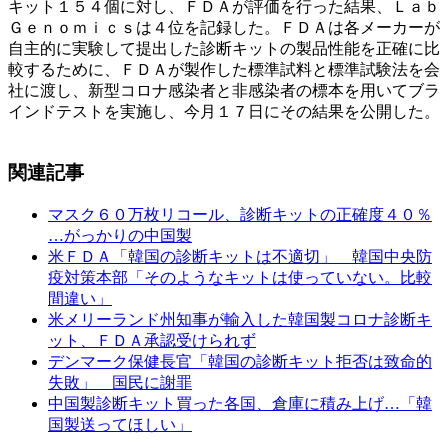
キット１５４個に対し、ＦＤＡが評価を行った結果、Ｌａｂ
Ｇｅｎｏｍｉｃｓは４位を記録した。ＦＤＡは各メーカーが
自主的に実験して提出した診断キットの製品性能を正確に比
較するために、ＦＤＡが製作した標準試料と標準試験法を会
社に渡し、新型コロナ感染者と非感染者の標本を用いてブラ
インドテストを実施し、今月１７日にその結果を公開した。
関連記事
マスク６０万枚リコール、診断キットの正確度４０％
…がっかりの中国製
米ＦＤＡ「韓国の診断キットは不適切」 韓国中央防
疫対策本部「そのようなキットは使っていない。比較
間違い」
米メリーランド州知事が輸入した韓国製コロナ診断キ
ット、ＦＤＡ承認受けられず
デンマーク保健長官「韓国の診断キット拒否は致命的
失敗」 国民に謝罪
中国製診断キット買った各国、倉庫に積み上げ…「韓
国製送ってほしい」