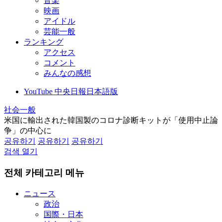
音楽
映画
アイドル
芸能一般
ランキング
アクセス
コメント
みんなの感想
YouTube 中央日報日本語版
社会一般
米国に輸出された韓国製のコロナ診断キットが「使用中止論
争」の中心に
공유하기
공유하기
공유하기
검색 열기
전체 카테고리 메뉴
ニュース
政治
国際・日本