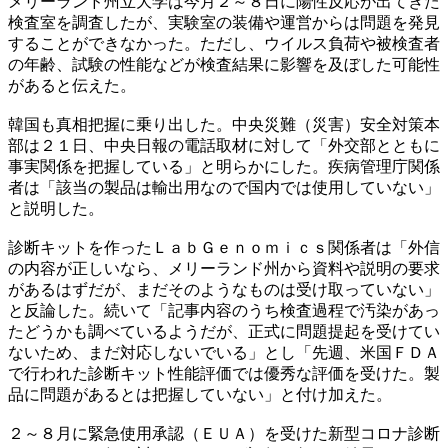
メリーランド州立大学は今月２～８日に陽性反応が出てきた
検査室を調査したが、実験室の装備や運営からは問題を発見
することができなかった。ただし、ウイルス負荷や被検査者
の年齢、試験の性能などが検査結果に影響を及ぼした可能性
があると伝えた。
韓国も真相把握に乗り出した。中央災難（災害）安全対策本
部は２１日、中央日報の電話取材に対して「外交部とともに
事実関係を把握している」と明らかにした。疾病管理庁関係
者は「該当の製品は輸出用なので国内では使用していない」
と説明した。
診断キットを作ったＬａｂＧｅｎｏｍｉｃｓ関係者は「外信
の内容が正しいなら、メリーランド州から資料や説明の要求
があるはずだが、まだそのようなものは受け取っていない」
と反論した。続いて「記事内容のうち検査過程で汚染があっ
たどうかも調べているようだが、正式に問題提起を受けてい
ないため、まだ対応しないでいる」とし「先週、米国ＦＤＡ
で行われた診断キット性能評価では優秀な評価を受けた。製
品に問題があるとは把握していない」と付け加えた。
２～８月に緊急使用承認（ＥＵＡ）を受けた新型コロナ診断