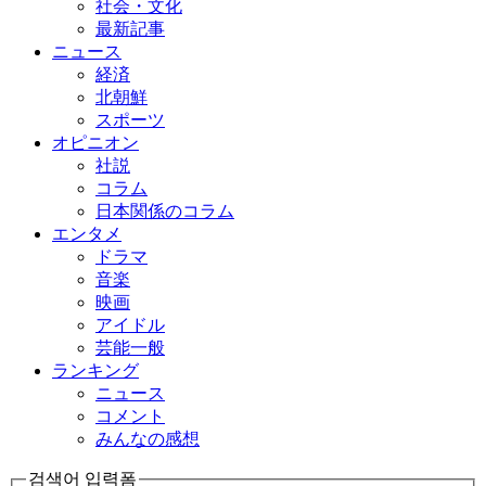
社会・文化
最新記事
ニュース
経済
北朝鮮
スポーツ
オピニオン
社説
コラム
日本関係のコラム
エンタメ
ドラマ
音楽
映画
アイドル
芸能一般
ランキング
ニュース
コメント
みんなの感想
검색어 입력폼