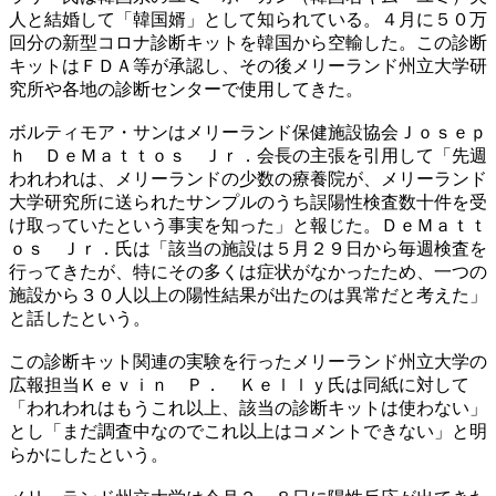
人と結婚して「韓国婿」として知られている。４月に５０万
回分の新型コロナ診断キットを韓国から空輸した。この診断
キットはＦＤＡ等が承認し、その後メリーランド州立大学研
究所や各地の診断センターで使用してきた。
ボルティモア・サンはメリーランド保健施設協会Ｊｏｓｅｐ
ｈ ＤｅＭａｔｔｏｓ Ｊｒ．会長の主張を引用して「先週
われわれは、メリーランドの少数の療養院が、メリーランド
大学研究所に送られたサンプルのうち誤陽性検査数十件を受
け取っていたという事実を知った」と報じた。ＤｅＭａｔｔ
ｏｓ Ｊｒ．氏は「該当の施設は５月２９日から毎週検査を
行ってきたが、特にその多くは症状がなかったため、一つの
施設から３０人以上の陽性結果が出たのは異常だと考えた」
と話したという。
この診断キット関連の実験を行ったメリーランド州立大学の
広報担当Ｋｅｖｉｎ Ｐ． Ｋｅｌｌｙ氏は同紙に対して
「われわれはもうこれ以上、該当の診断キットは使わない」
とし「まだ調査中なのでこれ以上はコメントできない」と明
らかにしたという。