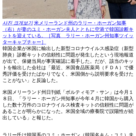
사진 크게보기
米メリーランド州のラリー・ホーガン知事
（右）が妻のユミ・ホーガン夫人とともに空港で韓国診断キ
ットを迎えている。［写真 ラリー・ホーガン州知事ツイッ
ターキャプチャー］
韓国企業が米国に輸出した新型コロナウイルス感染症（新型
肺炎）診断キットの信頼性に問題が発生したという現地報道
が出て、保健当局が事実確認に着手した。だが、該当のキッ
トを輸出した会社は「最近、米国食品医薬局（ＦＤＡ）で優
秀評価を受けたばかりでなく、米国側から説明要求を受けた
ことがない」と反論した。
米国メリーランド州日刊紙「ボルティモア・サン」は今月１
８日、「ラリー・ホーガン州知事が今年４月に韓国から購入
した数十万件のコロナウイルス検査キットの信頼性に問題が
あることが明らかになった。米国全域の療養院で誤陽性が続
出している」と報じた。
ラリー氏は韓国系のユミ・ホーガン（韓国名キム・ユミ）夫