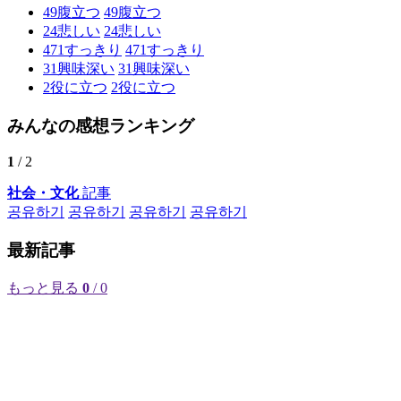
49
腹立つ
49
腹立つ
24
悲しい
24
悲しい
471
すっきり
471
すっきり
31
興味深い
31
興味深い
2
役に立つ
2
役に立つ
みんなの感想ランキング
1
/ 2
社会・文化
記事
공유하기
공유하기
공유하기
공유하기
最新記事
もっと見る
0
/ 0