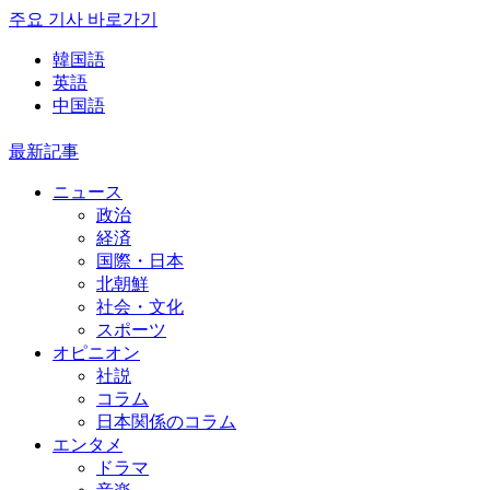
주요 기사 바로가기
韓国語
英語
中国語
最新記事
ニュース
政治
経済
国際・日本
北朝鮮
社会・文化
スポーツ
オピニオン
社説
コラム
日本関係のコラム
エンタメ
ドラマ